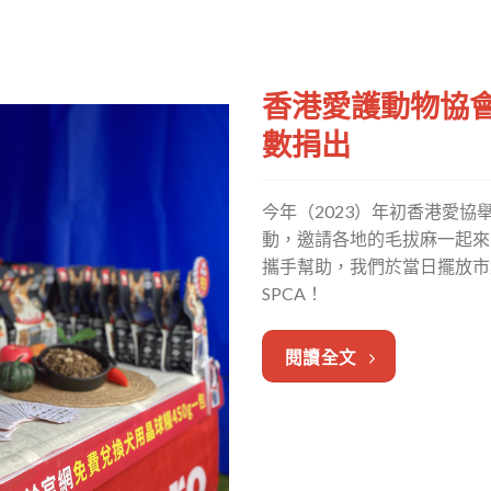
香港愛護動物協會(
數捐出
今年（2023）年初香港愛
動，邀請各地的毛拔麻一起來
攜手幫助，我們於當日擺放市
SPCA！
閱讀全文