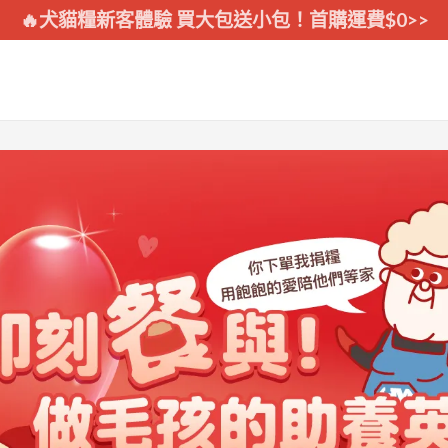
🔥犬貓糧新客體驗 買大包送小包！首購運費$0>>