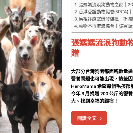
張媽媽流浪狗動物之家｜200
香港愛護動物協會(SPCA
馬祖診療室爆發貓瘟｜捐贈
動物不再流浪協會｜暖窩販
張媽媽流浪狗動物之
贈
大部分台灣狗園都面臨數量過
營養問題也可能出現，這些因
HeroMama 希望每個毛
今年 8 月捐贈 200 公斤
大、找到幸福的歸宿！
閱讀全文