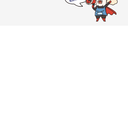
HeroMama
品牌介紹
購物Q&A
快速購物
聯絡我們
營業時間：周一至周五 10:00~18:00
統編：90837536
客服電話：02-66057002 #9
地址：臺北市中正區忠孝西路一段45號12樓