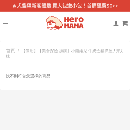
Skip
🔥犬貓糧新客體驗 買大包送小包！首購運費$0>>
to
content
首頁
【停用】【美食探險 加購】小熊維尼 牛奶盒貓抓屋 / 彈力
球
找不到符合您選擇的商品