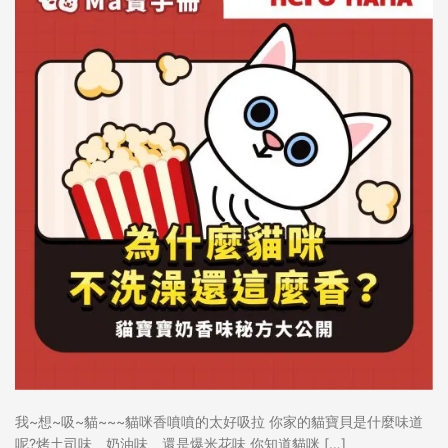
我~想~吸~貓~~~貓咪香噴噴的太好吸拉 你家的貓寶貝是什麼味道
呢?烤土司味、奶油味、還是爆米花味 你知道貓咪 […]