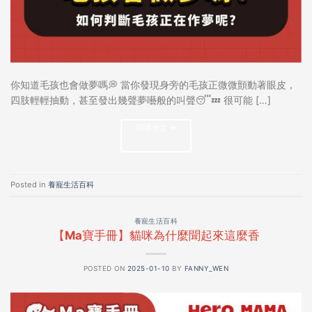
你知道毛孩也會做夢嗎💭 當你發現身旁的毛孩正微微顫動著眼皮，
四肢輕輕抽動，甚至發出幾聲夢囈般的叫聲😴💤 很可能 […]
閱讀全文
→
Posted in
養寵生活百科
養寵生活百科
【Ma寶手冊】貓咪為什麼聞起來這麼香
POSTED ON
2025-01-10
BY
FANNY_WEN