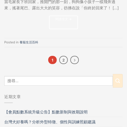
當毛家長下班回家，推開門的那一刻，狗狗像小孩子一樣飛奔過
來，搖著尾巴、露出大大的笑容，彷彿在說「你終於回來了！ […]
閱讀全文
→
Posted in
養寵生活百科
1
2
近期文章
【會員點數系統升級公告】點數新制與效期說明
台灣犬好養嗎？分析外型特徵、個性與訓練照顧建議