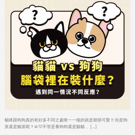
貓咪跟狗狗真的有好多不同之處唯一一樣的就是都很可愛 !! 你是狗
派還是貓派呢？‪ꔛ‬♡‪不管是養狗狗還是貓貓， […]