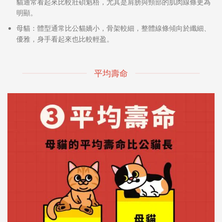
貓通常看起來比較壯碩魁梧，尤其是肩膀與頸部的肌肉線條更為
明顯。
母貓：
體型通常比公貓嬌小，骨架較細，整體線條傾向於纖細、
優雅，身手看起來也比較輕盈。
平均壽命