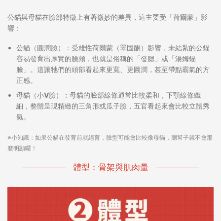
公貓與母貓在臉部特徵上有著微妙的差異，這主要受「荷爾蒙」影
響：
公貓（圓潤臉）：
受雄性荷爾蒙（睪固酮）影響，未結紮的公貓
容易發育出厚實的臉頰，也就是俗稱的
「發腮」
或「湯姆貓
臉」。這讓牠們的頭部看起來更寬、更圓潤，甚至帶點霸氣的方
正感。
母貓（小V臉）：
母貓的臉部線條通常比較柔和，下顎線條纖
細，整體呈現精緻的三角形或瓜子臉，五官看起來會比較立體秀
氣。
※小知識：如果公貓在發育前就絕育，臉型可能會比較像母貓，腮幫子就不會那
麼明顯囉！
體型：骨架與肌肉量