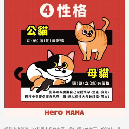
網路上流傳著「公貓黏人像傻大哥，母貓獨立像女王」的說法，是