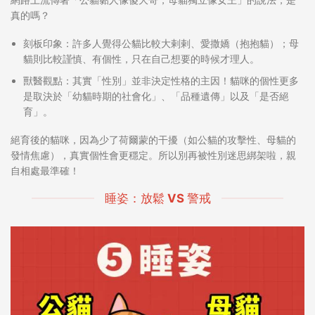
真的嗎？
刻板印象：
許多人覺得公貓比較大剌剌、愛撒嬌（抱抱貓）；母
貓則比較謹慎、有個性，只在自己想要的時候才理人。
獸醫觀點：
其實
「性別」並非決定性格的主因
！貓咪的個性更多
是取決於
「幼貓時期的社會化」
、
「品種遺傳」
以及
「是否絕
育」
。
絕育後的貓咪，因為少了荷爾蒙的干擾（如公貓的攻擊性、母貓的
發情焦慮），真實個性會更穩定。所以別再被性別迷思綁架啦，親
自相處最準確！
睡姿：放鬆 VS 警戒