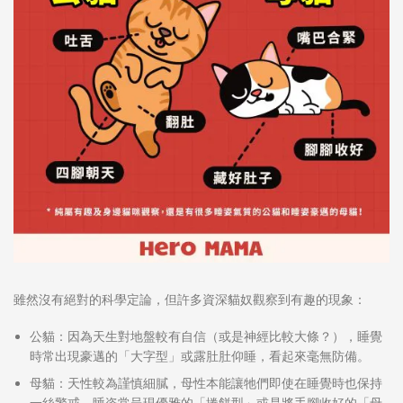
雖然沒有絕對的科學定論，但許多資深貓奴觀察到有趣的現象：
公貓：
因為天生對地盤較有自信（或是神經比較大條？），睡覺
時常出現豪邁的「大字型」或露肚肚仰睡，看起來毫無防備。
母貓：
天性較為謹慎細膩，母性本能讓牠們即使在睡覺時也保持
一絲警戒，睡姿常呈現優雅的「捲餅型」或是將手腳收好的「母