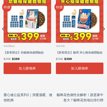
特價
特價
乾糧體驗組
乾糧寄糧
【新客限定】幼貓糧保健體驗組
【新客限定】貓用 夾心糧保健體驗組
$
748
$
399
$
748
$
399
加入購物車
加入購物車
愛心做公益系列2｜浪愛溫暖、做
貓咪花色個性全解析！誰是家中
他乾媽
老大？貓咪花色地位排行榜