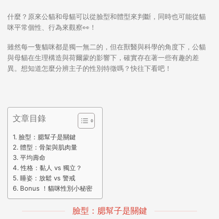
什麼？原來公貓和母貓可以從臉型和體型來判斷，同時也可能從貓
咪平常個性、行為來觀察👀！
雖然每一隻貓咪都是獨一無二的，但在獸醫與科學的角度下，公貓
與母貓在生理構造與荷爾蒙的影響下，確實存在著一些有趣的差
異。想知道怎麼分辨主子的性別特徵嗎？快往下看吧！
文章目錄
臉型：腮幫子是關鍵
體型：骨架與肌肉量
平均壽命
性格：黏人 vs 獨立？
睡姿：放鬆 vs 警戒
Bonus ！貓咪性別小秘密
臉型：腮幫子是關鍵