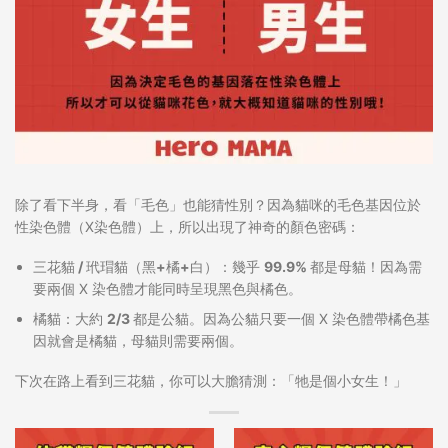
除了看下半身，看「毛色」也能猜性別？因為貓咪的毛色基因位於
性染色體（X染色體）上，所以出現了神奇的顏色密碼：
三花貓 / 玳瑁貓（黑+橘+白）：
幾乎
99.9% 都是母貓
！因為需
要兩個 X 染色體才能同時呈現黑色與橘色。
橘貓：
大約
2/3 都是公貓
。因為公貓只要一個 X 染色體帶橘色基
因就會是橘貓，母貓則需要兩個。
下次在路上看到三花貓，你可以大膽猜測：「牠是個小女生！」