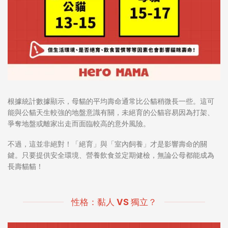
根據統計數據顯示，
母貓的平均壽命通常比公貓稍微長一些
。這可
能與公貓天生較強的地盤意識有關，未絕育的公貓容易因為打架、
爭奪地盤或離家出走而面臨較高的意外風險。
不過，這並非絕對！
「絕育」
與
「室內飼養」
才是影響壽命的關
鍵。只要提供安全環境、營養飲食並定期健檢，無論公母都能成為
長壽貓貓！
性格：黏人 VS 獨立？