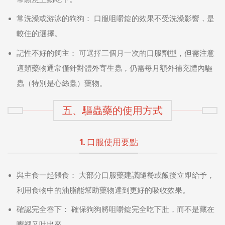
常洗澡或游泳的狗狗：
口服咀嚼錠的效果不受洗澡影響，是
較佳的選擇。
記性不好的飼主：
可選擇三個月一次的口服劑型，但需注意
這類藥物通常僅針對體外寄生蟲，仍需每月額外補充體內驅
蟲（特別是心絲蟲）藥物。
五、驅蟲藥的使用方式
1. 口服使用要點
與主食一起餵食：
大部分口服藥建議隨餐或飯後立即給予，
利用食物中的油脂能幫助藥物達到更好的吸收效果。
確認完全吞下：
確保狗狗將咀嚼錠完全吃下肚，而不是藏在
嘴裡又吐出來。