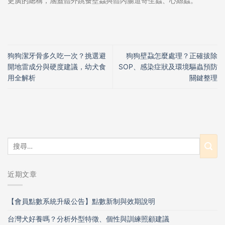
更廣的總稱，涵蓋體外跳蚤壁蝨與體內腸道寄生蟲、心絲蟲。
狗狗潔牙骨多久吃一次？挑選避
狗狗壁蝨怎麼處理？正確拔除
開地雷成分與硬度建議，幼犬食
SOP、感染症狀及環境驅蟲預防
用全解析
關鍵整理
近期文章
【會員點數系統升級公告】點數新制與效期說明
台灣犬好養嗎？分析外型特徵、個性與訓練照顧建議