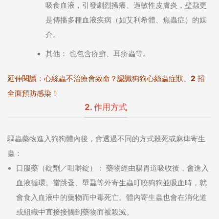
吸食血液，引發劇烈搔癢、過敏性皮膚炎，壁蝨更
是傳播多種血液疾病（如艾利希體、焦蟲症）的媒
介。
其他：
也包含疥癬、耳疥蟲等。
延伸閱讀：
心絲蟲不治療會致命？認識狗狗心絲蟲症狀、2 招
全面預防感染！
2. 作用方式
驅蟲藥物進入狗狗體內後，會透過不同的方式殺死或麻痺寄生
蟲：
口服藥（錠劑／咀嚼錠）：
藥物經由腸胃道吸收後，會進入
血液循環。當跳蚤、壁蝨等外寄生蟲叮咬狗狗並吸血時，就
會食入血液中的藥物而中毒死亡。體內寄生蟲也會在消化道
或組織中直接接觸到藥物而被殺滅。