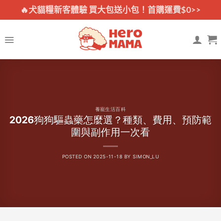
Skip
🔥犬貓糧新客體驗 買大包送小包！首購運費$0>>
to
content
養寵生活百科
2026狗狗驅蟲藥怎麼選？種類、費用、預防範
圍與副作用一次看
POSTED ON
2025-11-18
BY
SIMON_LU