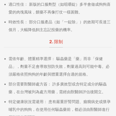
適口性佳：
新版的口服劑型（如咀嚼錠）多半會做成狗狗喜
愛的肉塊風味，餵藥不再像打仗一樣困難。
時效性長：
部分口服產品（如「一錠除」）的效期可長達三
個月，大幅降低飼主忘記投藥的機率。
2. 限制
需依年齡、體重精準選擇：
驅蟲藥是「藥」而非「保健
品」，劑量不足會導致預防失敗，劑量過高則可能中毒。必
須嚴格依照狗狗的年齡與體重選擇合適的規格。
部分需要獸醫師處方簽：
許多廣效型或含特定成分的驅蟲
藥，在台灣被列為處方用藥，需經由獸醫師評估後開立。
特定健康狀況需避用：
患有嚴重肝腎問題、癲癇病史或懷孕
哺乳中的狗狗，在使用任何驅蟲藥前，都必須由獸醫師進行