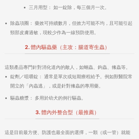
三月用型：
如一錠除，每三個月一次。
除蟲項圈：
藥效可持續數月，但效力可能不均，且可能引起
頸部皮膚過敏，現較少作為一線預防使用。
2. 體內驅蟲藥（主攻：腸道寄生蟲）
這類產品專門針對消化道內的敵人，如蛔蟲、鉤蟲、絛蟲等。
錠劑／咀嚼錠：
通常是單次或短期療程給予。例如獸醫院常
開立的「內蟲逃」，或是針對絛蟲的專用藥。
驅蟲糖漿：
多用於幼犬的例行驅蟲。
3. 體內外整合型（最推薦）
這是目前最方便、防護也最全面的選擇，一顆（或一管）就能