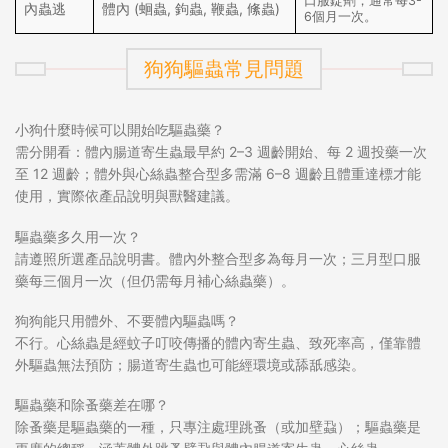
口服錠劑，通常每3-
內蟲逃
體內 (蛔蟲, 鉤蟲, 鞭蟲, 絛蟲)
6個月一次。
狗狗驅蟲常見問題
小狗什麼時候可以開始吃驅蟲藥？
需分開看：體內腸道寄生蟲最早約 2–3 週齡開始、每 2 週投藥一次
至 12 週齡；體外與心絲蟲整合型多需滿 6–8 週齡且體重達標才能
使用，實際依產品說明與獸醫建議。
驅蟲藥多久用一次？
請遵照所選產品說明書。體內外整合型多為每月一次；三月型口服
藥每三個月一次（但仍需每月補心絲蟲藥）。
狗狗能只用體外、不要體內驅蟲嗎？
不行。心絲蟲是經蚊子叮咬傳播的體內寄生蟲、致死率高，僅靠體
外驅蟲無法預防；腸道寄生蟲也可能經環境或舔舐感染。
驅蟲藥和除蚤藥差在哪？
除蚤藥是驅蟲藥的一種，只專注處理跳蚤（或加壁蝨）；驅蟲藥是