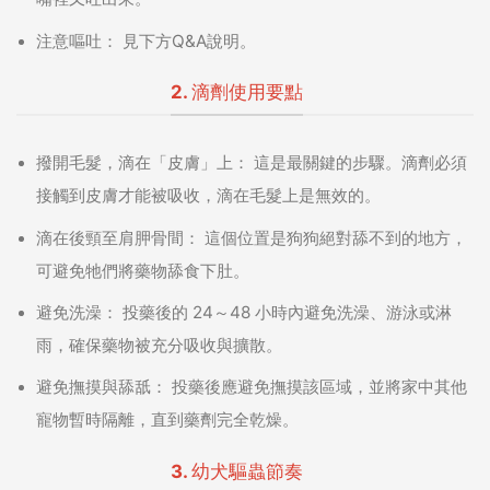
注意嘔吐：
見下方Q&A說明。
2. 滴劑使用要點
撥開毛髮，滴在「皮膚」上：
這是最關鍵的步驟。滴劑必須
接觸到皮膚才能被吸收，滴在毛髮上是無效的。
滴在後頸至肩胛骨間：
這個位置是狗狗絕對舔不到的地方，
可避免牠們將藥物舔食下肚。
避免洗澡：
投藥後的 24～48 小時內避免洗澡、游泳或淋
雨，確保藥物被充分吸收與擴散。
避免撫摸與舔舐：
投藥後應避免撫摸該區域，並將家中其他
寵物暫時隔離，直到藥劑完全乾燥。
3. 幼犬驅蟲節奏