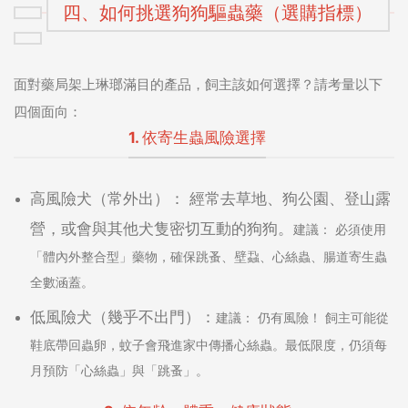
四、如何挑選狗狗驅蟲藥（選購指標）
面對藥局架上琳瑯滿目的產品，飼主該如何選擇？請考量以下
四個面向：
1. 依寄生蟲風險選擇
高風險犬（常外出）：
經常去草地、狗公園、登山露
營，或會與其他犬隻密切互動的狗狗。
建議：
必須使用
「體內外整合型」
藥物，確保跳蚤、壁蝨、心絲蟲、腸道寄生蟲
全數涵蓋。
低風險犬（幾乎不出門）：
建議：
仍有風險！ 飼主可能從
鞋底帶回蟲卵，蚊子會飛進家中傳播心絲蟲。最低限度，仍須每
月預防「心絲蟲」與「跳蚤」。