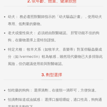
2. 依年齡、體重、健康狀態
幼犬：
務必遵照獸醫師指示的「幼犬驅蟲計畫」，使用幼犬
專用、低劑量的藥物。
老犬或慢性病犬：
必須經由獸醫確認。 肝腎功能不佳的狗
狗，在藥物選擇上需特別謹慎。
特定犬種：
牧羊犬系（如牧羊犬、喜樂蒂）對某些驅蟲藥成
分（如 Ivermectin）較為敏感，雖然現代藥物已大多排除此
風險，但仍建議使用前與獸醫確認。
3. 劑型選擇
怕吃藥的狗狗：
選擇滴劑，在後頸一滴即可，方便快速。
怕滴劑味道或油膩感：
選擇口服咀嚼錠，適口性高，狗狗通
常願意主動吃下。