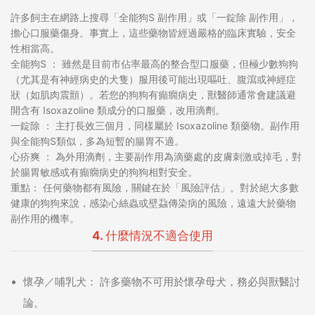
許多飼主在網路上搜尋「全能狗S 副作用」或「一錠除 副作用」，
擔心口服藥傷身。事實上，這些藥物皆經過嚴格的臨床實驗，安全
性相當高。
全能狗S ： 雖然是目前市佔率最高的整合型口服藥，但極少數狗狗
（尤其是有神經病史的犬隻）服用後可能出現嘔吐、腹瀉或神經症
狀（如肌肉震顫）。若您的狗狗有癲癇病史，獸醫師通常會建議避
開含有 Isoxazoline 類成分的口服藥，改用滴劑。
一錠除 ： 主打長效三個月，同樣屬於 Isoxazoline 類藥物。副作用
與全能狗S類似，多為短暫的腸胃不適。
心疥爽 ： 為外用滴劑，主要副作用為滴藥處的皮膚刺激或掉毛，對
於腸胃敏感或有癲癇病史的狗狗相對安全。
重點： 任何藥物都有風險，關鍵在於「風險評估」。對於絕大多數
健康的狗狗來說，感染心絲蟲或壁蝨傳染病的風險，遠遠大於藥物
副作用的機率。
4. 什麼情況不適合使用
懷孕／哺乳犬：
許多藥物不可用於懷孕母犬，務必與獸醫討
論。