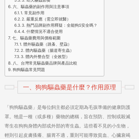
3. 幼犬驅蟲節奏
六、驅蟲藥的副作用與注意事項
1. 常見副作用
2. 嚴重反應（需立即就醫）
3. 熱門品牌副作用釋疑：全能狗S安全嗎？
4. 什麼情況不適合使用
七、驅蟲藥費用與價格範圍
1. 體外驅蟲藥（跳蚤、壁蝨）
2. 體內驅蟲藥（腸道寄生蟲）
3. 體內外整合型（全效型）
八、台灣常見驅蟲藥品牌與產品比較
狗狗驅蟲常見問題
一、狗狗驅蟲藥是什麼？作用原理
「狗狗驅蟲藥」是每位飼主都必須定期為毛孩準備的健康防護
罩。牠是一種（或多種）藥物的總稱，旨在預防、控制或殺滅
寄生在狗狗身體內部或外部的寄生蟲。這些看不見的小生物，
輕則引起皮膚搔癢、腸胃不適，重則可能導致貧血、心臟衰竭