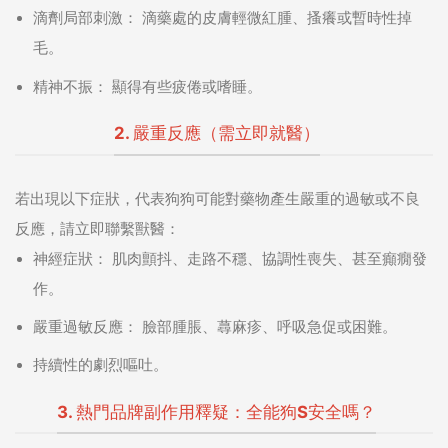
滴劑局部刺激：
滴藥處的皮膚輕微紅腫、搔癢或暫時性掉
毛。
精神不振：
顯得有些疲倦或嗜睡。
2. 嚴重反應（需立即就醫）
若出現以下症狀，代表狗狗可能對藥物產生嚴重的過敏或不良
反應，請立即聯繫獸醫：
神經症狀：
肌肉顫抖、走路不穩、協調性喪失、甚至癲癇發
作。
嚴重過敏反應：
臉部腫脹、蕁麻疹、呼吸急促或困難。
持續性的劇烈嘔吐。
3. 熱門品牌副作用釋疑：全能狗S安全嗎？