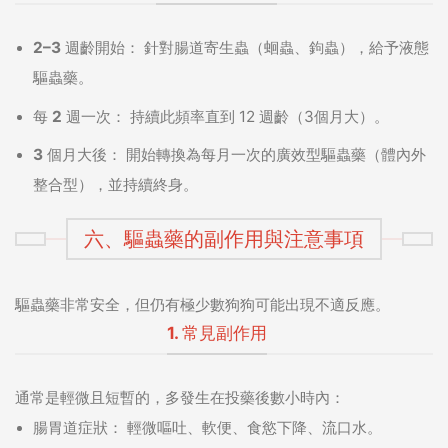
2–3 週齡開始：
針對腸道寄生蟲（蛔蟲、鉤蟲），給予液態
驅蟲藥。
每 2 週一次：
持續此頻率直到 12 週齡（3個月大）。
3 個月大後：
開始轉換為每月一次的廣效型驅蟲藥（體內外
整合型），並持續終身。
六、驅蟲藥的副作用與注意事項
驅蟲藥非常安全，但仍有極少數狗狗可能出現不適反應。
1. 常見副作用
通常是輕微且短暫的，多發生在投藥後數小時內：
腸胃道症狀：
輕微嘔吐、軟便、食慾下降、流口水。