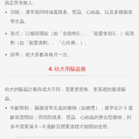
搞定所有敵人。
功能：
通常能同時涵蓋跳蚤、壁蝨、心絲蟲、以及多種腸道
寄生蟲。
形式：
口服咀嚼錠（如「全能狗S」、「寵愛食剋S」）或滴
劑（如「寵愛滴劑」、「心疥爽」）。
頻率：
絕大多數為每月一次。
4. 幼犬用驅蟲藥
幼犬的驅蟲計畫與成犬不同，需要更密集、更基礎的腸道驅
蟲。
年齡限制：
驅腸道寄生蟲的藥物（如糖漿），最早在2–3 週
齡就需開始；而預防跳蚤、壁蝨、心絲蟲的整合型藥物，則
多半需要滿 6～8 週齡且體重達標才能開始使用。