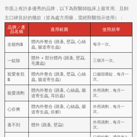
市面上有許多優秀的品牌，以下為獸醫師臨床上最常用、且飼
主口碑良好的幾款（皆為處方用藥，需經獸醫指示使用）：
品牌／產
適用範圍
使用頻率
品名稱
體內外整合 (跳蚤, 壁蝨, 心絲
全能狗S
每月一次。
蟲, 腸道寄生蟲)
體外 + 部分體內 (跳蚤, 壁蝨,
一錠除
三個月一次。
毛囊蟲)
寵愛食剋
體內外整合 (跳蚤, 壁蝨, 心絲
口服咀嚼錠，每月一
次。
S
蟲, 腸道寄生蟲)
體內外整合 (跳蚤, 心絲蟲, 腸
外用滴劑，每月一
寵愛滴劑
次。
道寄生蟲, 耳疥蟲)
體內外整合 (跳蚤, 心絲蟲, 腸
外用滴劑，每月一
心疥爽
次。
道寄生蟲, 疥癬)
外用滴劑，每月一
蚤不到
體外 (跳蚤, 壁蝨)
次。