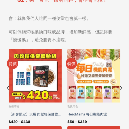
會！就像我們人吃同一種便當也會膩一樣。
可以偶爾幫牠換換口味或品牌，增加新鮮感，但記得要
「慢慢換」，避免腸胃不適喔。
特價
特價
乾糧寄糧
毛孩零食
肉
【新客限定】犬用 肉鬆糧保健體驗
HeroMama 每日機能肉泥
$
420
–
$
438
$
59
–
$
339
組