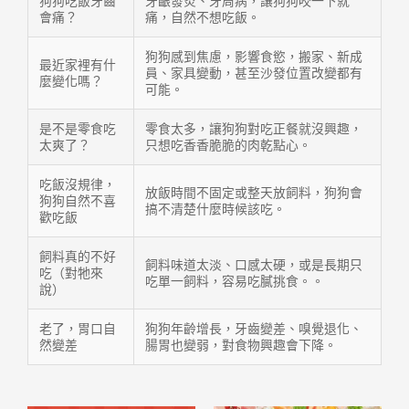
狗狗吃飯牙齒
牙齦發炎、牙周病，讓狗狗咬一下就
會痛？
痛，自然不想吃飯。
狗狗感到焦慮，影響食慾，搬家、新成
最近家裡有什
員、家具變動，甚至沙發位置改變都有
麼變化嗎？
可能。
是不是零食吃
零食太多，讓狗狗對吃正餐就沒興趣，
太爽了？
只想吃香香脆脆的肉乾點心。
吃飯沒規律，
放飯時間不固定或整天放飼料，狗狗會
狗狗自然不喜
搞不清楚什麼時候該吃。
歡吃飯
飼料真的不好
飼料味道太淡、口感太硬，或是長期只
吃（對牠來
吃單一飼料，容易吃膩挑食。。
說）
老了，胃口自
狗狗年齡增長，牙齒變差、嗅覺退化、
然變差
腸胃也變弱，對食物興趣會下降。