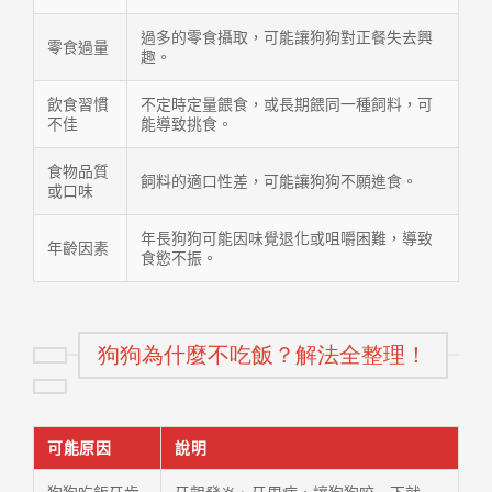
過多的零食攝取，可能讓狗狗對正餐失去興
零食過量
趣。
飲食習慣
不定時定量餵食，或長期餵同一種飼料，可
不佳
能導致挑食。
食物品質
飼料的適口性差，可能讓狗狗不願進食。
或口味
年長狗狗可能因味覺退化或咀嚼困難，導致
年齡因素
食慾不振。
狗狗為什麼不吃飯？解法全整理！
可能原因
說明