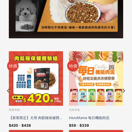
特價
特價
乾糧寄糧
毛孩零食
肉
【新客限定】犬用 肉鬆糧保健體驗
HeroMama 每日機能肉泥
$
420
–
$
438
$
59
–
$
339
組