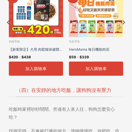
乾糧寄糧
毛孩零食
肉
【新客限定】犬用 肉鬆糧保健體驗
HeroMama 每日機能肉泥
$
420
–
$
438
$
59
–
$
339
組
加入購物車
加入購物車
（四）在安靜的地方吃飯，讓狗狗沒有壓力
吃飯時家裡吵吵鬧鬧、旁邊有人來人往，狗狗怎麼安心
吃？
找個安靜、不會被打擾的地方，讓牠慢慢吃、放鬆吃，也