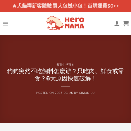
Skip
🔥犬貓糧新客體驗 買大包送小包！首購運費$0>>
to
content
養寵生活百科
狗狗突然不吃飼料怎麼辦？只吃肉、鮮食或零
食？6大原因快速破解！
POSTED ON
2025-03-25
BY
SIMON_LU