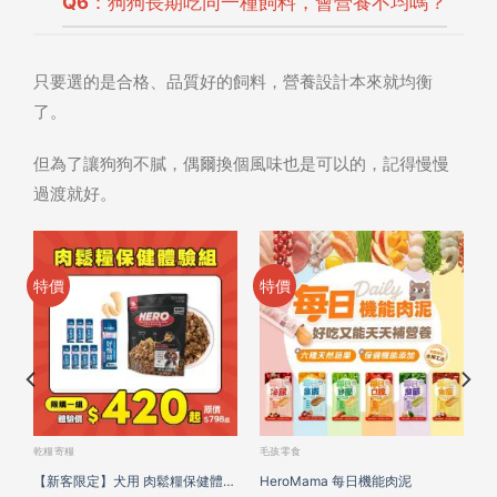
Q6：狗狗長期吃同一種飼料，會營養不均嗎？
只要選的是合格、品質好的飼料，營養設計本來就均衡
了。
但為了讓狗狗不膩，偶爾換個風味也是可以的，記得慢慢
過渡就好。
特價
特價
乾糧寄糧
毛孩零食
肉
【新客限定】犬用 肉鬆糧保健體驗
HeroMama 每日機能肉泥