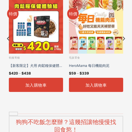
特價
特價
乾糧寄糧
毛孩零食
肉
【新客限定】犬用 肉鬆糧保健體驗
HeroMama 每日機能肉泥
$
420
–
$
438
$
59
–
$
339
組
加入購物車
加入購物車
狗狗不吃飯怎麼辦？這幾招讓牠慢慢找
回食慾！