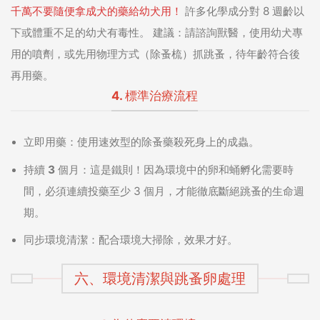
千萬不要隨便拿成犬的藥給幼犬用！
許多化學成分對 8 週齡以
下或體重不足的幼犬有毒性。
建議：
請諮詢獸醫，使用幼犬專
用的噴劑，或先用物理方式（除蚤梳）抓跳蚤，待年齡符合後
再用藥。
4. 標準治療流程
立即用藥：
使用速效型的除蚤藥殺死身上的成蟲。
持續 3 個月：
這是鐵則！因為環境中的卵和蛹孵化需要時
間，必須連續投藥至少 3 個月，才能徹底斷絕跳蚤的生命週
期。
同步環境清潔：
配合環境大掃除，效果才好。
六、環境清潔與跳蚤卵處理