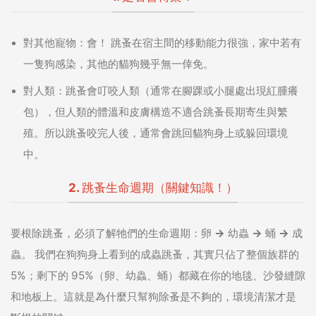
對其他寵物：會！
跳蚤在宿主間的移動能力很強，家中若有
一隻狗感染，其他的貓狗幾乎無一倖免。
對人類：
跳蚤會叮咬人類（通常在腳踝或小腿處出現紅腫癢
包），但人類的體溫和皮膚構造不適合跳蚤長期寄生與繁
殖。所以跳蚤咬完人後，通常會跳回貓狗身上或躲回環境
中。
2. 跳蚤生命週期（關鍵知識！）
要根除跳蚤，必須了解牠們的生命週期：
卵 → 幼蟲 → 蛹 → 成
蟲
。
我們在狗狗身上看到的成蟲跳蚤，其實只佔了整個族群的
5%；剩下的 95%（卵、幼蟲、蛹）都藏在你的地毯、沙發縫隙
和地板上。這就是為什麼只幫狗除蚤是不夠的，環境清潔才是