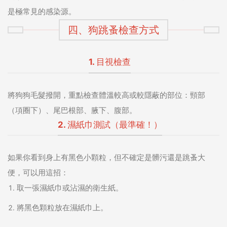
是極常見的感染源。
四、狗跳蚤檢查方式
1. 目視檢查
將狗狗毛髮撥開，重點檢查體溫較高或較隱蔽的部位：頸部
（項圈下）、尾巴根部、腋下、腹部。
2. 濕紙巾測試（最準確！）
如果你看到身上有黑色小顆粒，但不確定是髒污還是跳蚤大
便，可以用這招：
取一張濕紙巾或沾濕的衛生紙。
將黑色顆粒放在濕紙巾上。