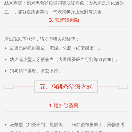
結果判定：
如果黑色顆粒暈開變成紅褐色（因為那是消化過的
血），那就是跳蚤糞便，代表狗狗身上絕對有跳蚤。
3. 需就醫判斷
若出現以下狀況，請立即帶去獸醫院：
皮膚已經抓到破皮、流湯、化膿（細菌感染）。
幼犬或小型犬牙齦蒼白（大量跳蚤吸血可能導致貧血）。
狗狗精神萎靡、食慾下降。
五、狗跳蚤治療方式
1. 體外除蚤藥
滴劑型（如蚤不到、寵愛等）：
滴在後頸皮膚上，藥物會透