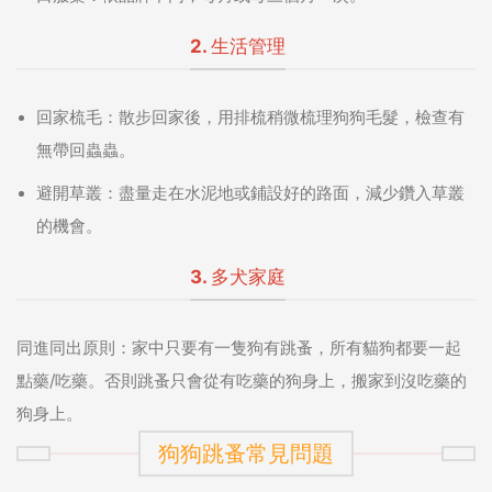
2. 生活管理
回家梳毛：
散步回家後，用排梳稍微梳理狗狗毛髮，檢查有
無帶回蟲蟲。
避開草叢：
盡量走在水泥地或鋪設好的路面，減少鑽入草叢
的機會。
3. 多犬家庭
同進同出原則：
家中只要有一隻狗有跳蚤，所有貓狗都要一起
點藥/吃藥。否則跳蚤只會從有吃藥的狗身上，搬家到沒吃藥的
狗身上。
狗狗跳蚤常見問題