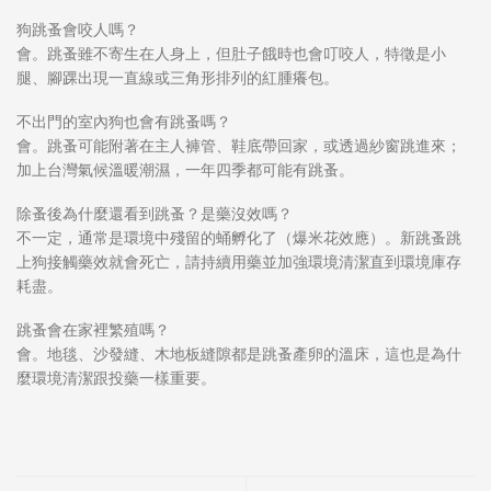
狗跳蚤會咬人嗎？
會。跳蚤雖不寄生在人身上，但肚子餓時也會叮咬人，特徵是小
腿、腳踝出現一直線或三角形排列的紅腫癢包。
不出門的室內狗也會有跳蚤嗎？
會。跳蚤可能附著在主人褲管、鞋底帶回家，或透過紗窗跳進來；
加上台灣氣候溫暖潮濕，一年四季都可能有跳蚤。
除蚤後為什麼還看到跳蚤？是藥沒效嗎？
不一定，通常是環境中殘留的蛹孵化了（爆米花效應）。新跳蚤跳
上狗接觸藥效就會死亡，請持續用藥並加強環境清潔直到環境庫存
耗盡。
跳蚤會在家裡繁殖嗎？
會。地毯、沙發縫、木地板縫隙都是跳蚤產卵的溫床，這也是為什
麼環境清潔跟投藥一樣重要。