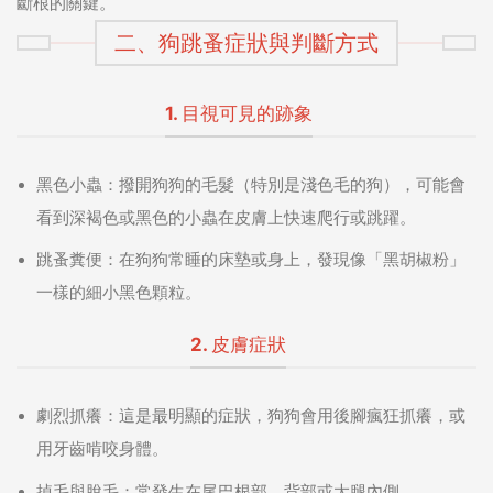
斷根的關鍵。
二、狗跳蚤症狀與判斷方式
1. 目視可見的跡象
黑色小蟲：
撥開狗狗的毛髮（特別是淺色毛的狗），可能會
看到深褐色或黑色的小蟲在皮膚上快速爬行或跳躍。
跳蚤糞便：
在狗狗常睡的床墊或身上，發現像「黑胡椒粉」
一樣的細小黑色顆粒。
2. 皮膚症狀
劇烈抓癢：
這是最明顯的症狀，狗狗會用後腳瘋狂抓癢，或
用牙齒啃咬身體。
掉毛與脫毛：
常發生在尾巴根部、背部或大腿內側。