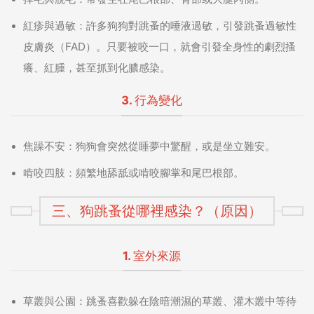
紅疹與過敏：
許多狗狗對跳蚤的唾液過敏，引發跳蚤過敏性
皮膚炎（FAD）。只要被咬一口，就會引發全身性的劇烈搔
癢、紅腫，甚至抓到化膿感染。
3. 行為變化
焦躁不安：
狗狗會突然從睡夢中驚醒，或是坐立難安。
啃咬四肢：
頻繁地舔舐或啃咬腳掌和尾巴根部。
三、狗跳蚤從哪裡感染？（原因）
1. 室外來源
草叢與公園：
跳蚤喜歡躲在陰暗潮濕的草叢、灌木叢中等待