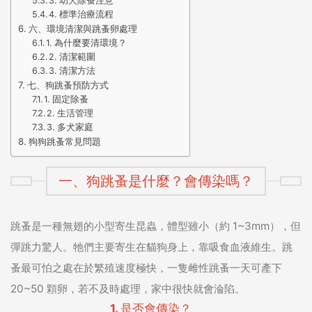
3. 幼犬除蚤注意
4. 標準治療流程
六、環境清潔與跳蚤卵處理
1. 為什麼要清環境？
2. 清潔範圍
3. 清潔方法
七、狗跳蚤預防方式
1. 固定除蚤
2. 生活管理
3. 多犬家庭
狗狗跳蚤常見問題
一、狗跳蚤是什麼？會傳染嗎？
跳蚤是一種無翅的小型寄生昆蟲，體型雖小（約 1~3mm），但
彈跳力驚人。牠們主要寄生在貓狗身上，靠吸食血液維生。跳
蚤最可怕之處在於繁殖速度極快，一隻雌性跳蚤一天可產下
20~50 顆卵，若不及時處理，家中很快就會淪陷。
1. 是否會傳染？