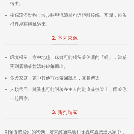
宿主。
接觸流浪動物：
散步時與流浪貓狗近距離接觸、互聞，跳蚤
很容易藉機跳過來。
2. 室內來源
環境殘留：
家中地毯、床縫可能殘留著休眠的「蛹」，當感
受到震動或體溫時破繭而出。
多犬家庭：
家中其他寵物帶回跳蚤，互相傳染。
人類帶回：
跳蚤也可能附著在主人的鞋底或褲管上，跟著你
一起回家。
3. 新狗進家
剛領養或撿到的狗狗，若未經過隔離和除蟲就直接進入家中，