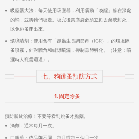
吸塵器大法：
每天使用吸塵器，利用震動「喚醒」躲在深處
的蛹，並將牠們吸走。吸完後集塵袋必須立刻丟棄或封死，
以免跳蚤爬出來。
環境噴劑：
使用含有「昆蟲生長調節劑（IGR）」的環境除
蚤噴霧，針對牆角和縫隙噴灑，抑制蟲卵孵化。（注意：噴
灑時人寵需迴避）。
七、狗跳蚤預防方式
1. 固定除蚤
預防勝於治療！不要等看到跳蚤才點藥。
滴劑：
通常每月一次。
口服藥：
依品牌不同，每月或每三個月一次。