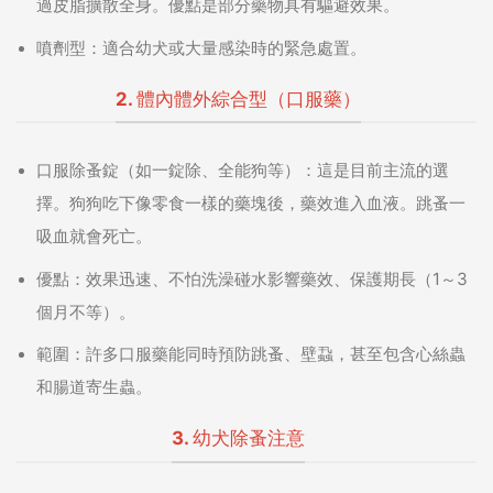
過皮脂擴散全身。優點是部分藥物具有驅避效果。
噴劑型：
適合幼犬或大量感染時的緊急處置。
2. 體內體外綜合型（口服藥）
口服除蚤錠（如一錠除、全能狗等）：
這是目前主流的選
擇。狗狗吃下像零食一樣的藥塊後，藥效進入血液。跳蚤一
吸血就會死亡。
優點：
效果迅速、不怕洗澡碰水影響藥效、保護期長（1～3
個月不等）。
範圍：
許多口服藥能同時預防跳蚤、壁蝨，甚至包含心絲蟲
和腸道寄生蟲。
3. 幼犬除蚤注意