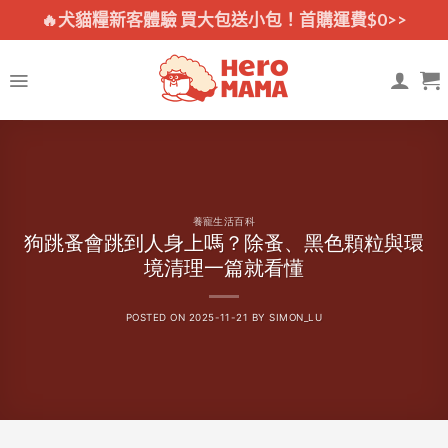
Skip
🔥犬貓糧新客體驗 買大包送小包！首購運費$0>>
to
content
養寵生活百科
狗跳蚤會跳到人身上嗎？除蚤、黑色顆粒與環
境清理一篇就看懂
POSTED ON
2025-11-21
BY
SIMON_LU