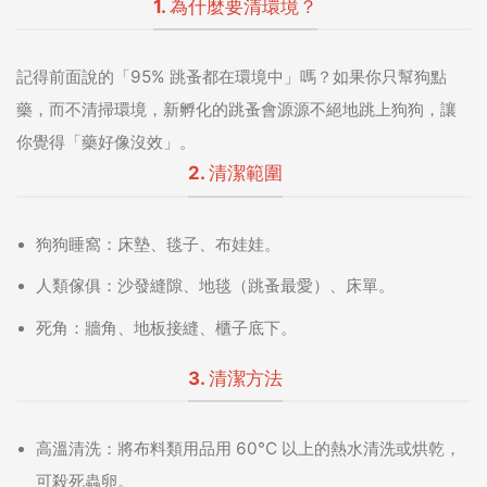
1. 為什麼要清環境？
記得前面說的「95% 跳蚤都在環境中」嗎？如果你只幫狗點
藥，而不清掃環境，新孵化的跳蚤會源源不絕地跳上狗狗，讓
你覺得「藥好像沒效」。
2. 清潔範圍
狗狗睡窩：
床墊、毯子、布娃娃。
人類傢俱：
沙發縫隙、地毯（跳蚤最愛）、床單。
死角：
牆角、地板接縫、櫃子底下。
3. 清潔方法
高溫清洗：
將布料類用品用 60°C 以上的熱水清洗或烘乾，
可殺死蟲卵。