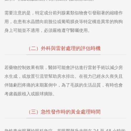
需要注意的是，特定成分前列腺素類似物會引發顯著的縮瞳作
用，在患有水晶體向前脫位或葡萄膜炎等特定構造異常的狗狗
身上可能並不適用，必須嚴格遵守醫囑使用。
（二）外科與雷射處理的評估時機
若藥物控制效果有限，醫師可能會評估進行雷射手術以減少房
水生成，或放置引流管幫助房水排出。在視力已經永久喪失且
伴隨劇烈疼痛的末期案例中，為了毛孩的生活品質，有時也會
考慮義眼植入或眼球摘除。
（三）急性發作時的黃金處理時間
急性青光眼屬於眼科急症，若眼壓飆升未能在 24 至 48 小時的