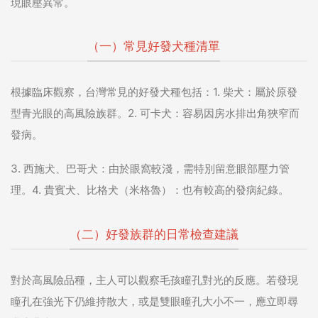
現眼壓異常。
（一）常見好發犬種清單
根據臨床觀察，台灣常見的好發犬種包括：1. 柴犬：屬於原發
型青光眼的高風險族群。2. 可卡犬：容易因房水排出角狹窄而
發病。
3. 西施犬、巴哥犬：由於眼窩較淺，需特別留意眼部壓力管
理。4. 貴賓犬、比格犬（米格魯）：也有較高的發病紀錄。
（二）好發族群的日常檢查建議
對於高風險品種，主人可以觀察毛孩瞳孔對光的反應。若發現
瞳孔在強光下仍維持散大，或是雙眼瞳孔大小不一，應立即尋