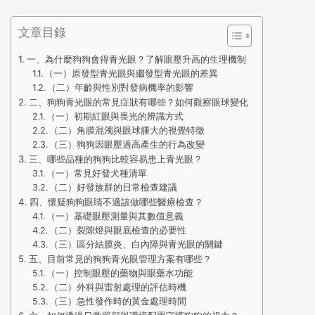
文章目錄
一、為什麼狗狗會得青光眼？了解眼壓升高的生理機制
（一）原發型青光眼與繼發型青光眼的差異
（二）年齡與性別對發病機率的影響
二、狗狗青光眼的常見症狀有哪些？如何觀察眼球變化
（一）初期紅眼與畏光的辨識方式
（二）角膜混濁與眼球腫大的視覺特徵
（三）狗狗因眼壓過高產生的行為改變
三、哪些品種的狗狗比較容易患上青光眼？
（一）常見好發犬種清單
（二）好發族群的日常檢查建議
四、懷疑狗狗眼睛不適該做哪些醫療檢查？
（一）基礎眼壓測量與其數值意義
（二）裂隙燈與眼底檢查的必要性
（三）區分結膜炎、白內障與青光眼的關鍵
五、目前常見的狗狗青光眼管理方案有哪些？
（一）控制眼壓的藥物與眼藥水功能
（二）外科與雷射處理的評估時機
（三）急性發作時的黃金處理時間