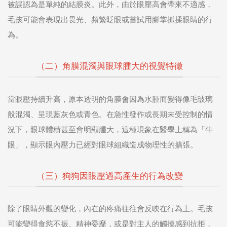
被誤認為是單純的結膜炎。此外，由於眼壓高會帶來不適感，
毛孩可能會表現出畏光、頻繁眨眼或嘗試用腳掌抓揉眼睛的行
為。
（二）角膜混濁與眼球腫大的視覺特徵
當眼壓持續升高，原本透明的角膜會因為水腫而變得像毛玻璃
般混濁、呈現藍灰色或青色。在急性發作或長期未受控制的情
況下，眼球體積甚至會明顯腫大，這種現象在醫學上稱為「牛
眼」，顯示眼內壓力已經對眼球組織造成物理性的擴張。
（三）狗狗因眼壓過高產生的行為改變
除了眼睛外觀的變化，內在的疼痛往往會反映在行為上。毛孩
可能變得食慾不振、精神委靡，或是對主人的觸摸感到抗拒，