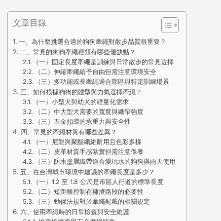
文章目錄
一、為什麼挑選合適的狗狗牽繩對散步品質很重要？
二、常見的狗狗牽繩種類有哪些優缺點？
（一）固定長度牽繩是訓練與日常散步的常見選擇
（二）伸縮牽繩給予自由但需注意環境安全
（三）多功能或長牽繩適合郊區與特定訓練場景
三、如何根據狗狗的體型與力氣選擇牽繩？
（一）小型犬與幼犬的輕量化需求
（二）中大型犬需要的寬度與織帶強度
（三）五金扣環的承重力與安全性
四、常見的牽繩材質有哪些差異？
（一）尼龍與聚酯纖維耐用且色彩多樣
（二）皮革材質手感紮實但需注意保養
（三）防水塗層織帶適合愛玩水的狗狗與雨天使用
五、在台灣城市環境中建議的牽繩長度是多少？
（一）1.2 至 1.8 公尺是市區人行道的標準長度
（二）短距離控制在擁擠路段的必要性
（三）動保法規對於牽繩配戴的相關規定
六、使用牽繩時的日常檢查與安全維護