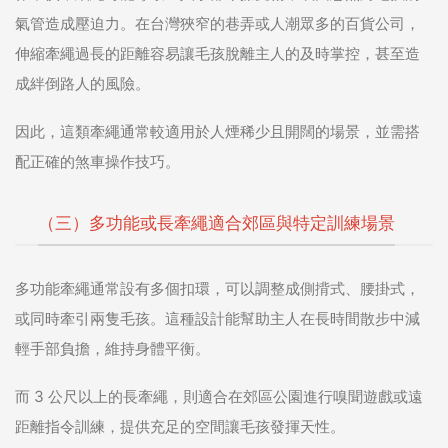
氣管造成壓迫力。在台灣狹窄的巷弄或人潮眾多的百貨公司，
伸縮牽繩過長的距離容易讓毛孩脫離主人的及時掌控，甚至造
成絆倒路人的風險。
因此，這類牽繩通常較適用於人煙稀少且開闊的場景，並需搭
配正確的煞車操作技巧。
（三）多功能或長牽繩適合郊區與特定訓練場景
多功能牽繩通常設有多個扣環，可以調整成側揹式、腰掛式，
或同時牽引兩隻毛孩。這種設計能幫助主人在長時間散步中減
輕手部負擔，維持身體平衡。
而 3 公尺以上的長牽繩，則適合在郊區公園進行嗅聞遊戲或遠
距離指令訓練，提供充足的空間讓毛孩發揮天性。