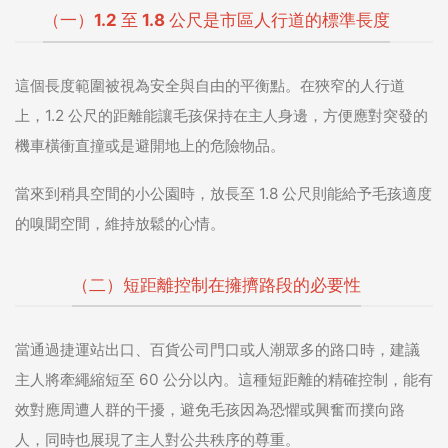
（一）1.2 至 1.8 公尺是市區人行道的標準長度
這個長度範圍被視為安全與自由的平衡點。在狹窄的人行道
上，1.2 公尺的距離能讓毛孩保持在主人身邊，方便應對突發的
機車橫衝直撞或是避開地上的危險物品。
當來到稍具空間的小公園時，放長至 1.8 公尺則能給予毛孩適度
的嗅聞空間，維持放鬆的心情。
（二）短距離控制在擁擠路段的必要性
當通過捷運站出口、百貨公司門口或人潮眾多的路口時，建議
主人將牽繩縮短至 60 公分以內。這種短距離的精確控制，能有
效對應周遭人群的干擾，避免毛孩因為恐懼或興奮而撲向路
人，同時也展現了主人對公共秩序的尊重。