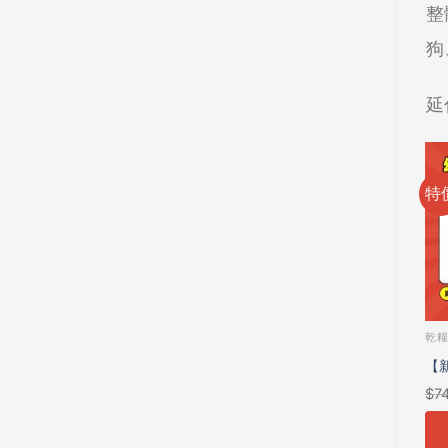
整
狗
延
特價
特價
特
已售完
全部商品
阿提拉 ATTILA 頂級天然寵糧 全系列
乾
【嚴選】日日銀離子貓砂除
阿提拉 凍乾機能糧 貓6入體
【
$
99
–
$
199
$
500
$
399
$
7
臭粒
驗組（40g*6）｜85%高肉
驗
加入購物車
加入購物車