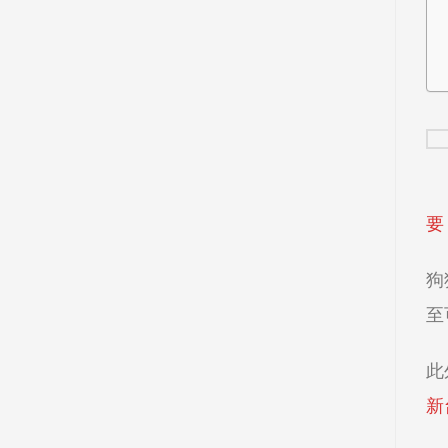
要
狗
至
此
新