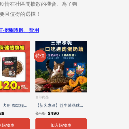
疫情在社區間擴散的機會。為了狗
要且值得的選擇！
苗接種時機、費用
特價
全部商品
】犬用 肉鬆糧保
【新客專區】益生菌晶球夾
38
$
700
$
490
心糧 (2入7折組) | 全齡貓適
入購物車
加入購物車