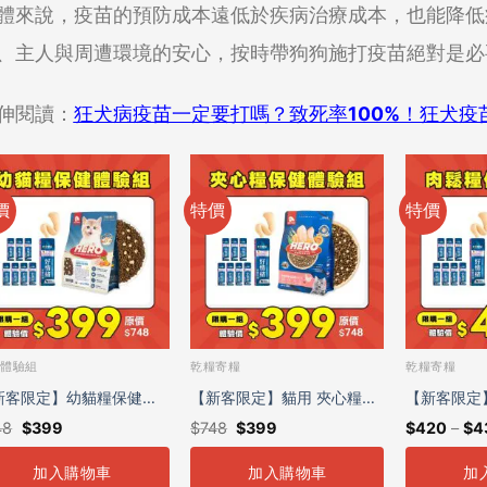
體來說，疫苗的預防成本遠低於疾病治療成本，也能降低
、主人與周遭環境的安心，按時帶狗狗施打疫苗絕對是必
伸閱讀：
狂犬病疫苗一定要打嗎？致死率100%！狂犬疫
價
特價
特價
糧體驗組
乾糧寄糧
乾糧寄糧
新客限定】幼貓糧保健體
【新客限定】貓用 夾心糧保
【新客限定
48
$
399
$
748
$
399
$
420
–
$
4
組
健體驗組
健體驗組
加入購物車
加入購物車
加