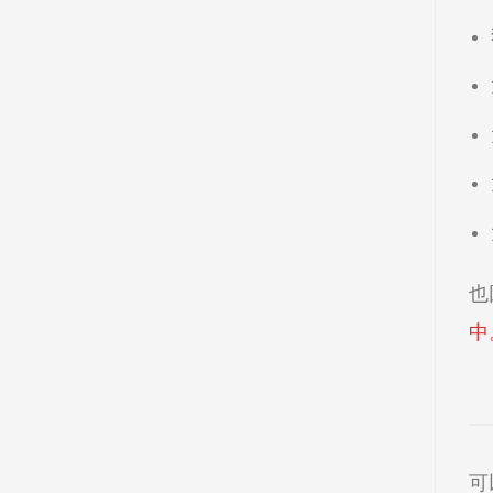
也
中
可