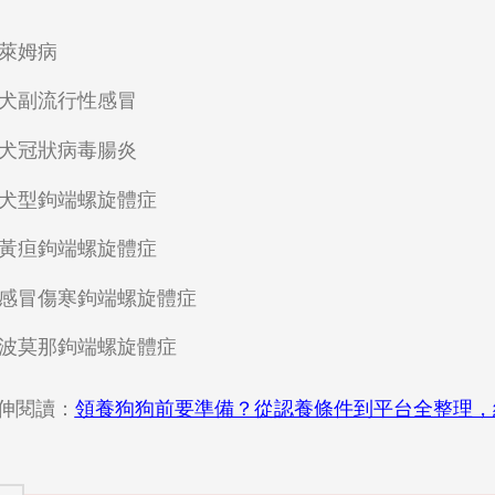
萊姆病
犬副流行性感冒
犬冠狀病毒腸炎
犬型鉤端螺旋體症
黃疸鉤端螺旋體症
感冒傷寒鉤端螺旋體症
波莫那鉤端螺旋體症
伸閱讀：
領養狗狗前要準備？從認養條件到平台全整理，