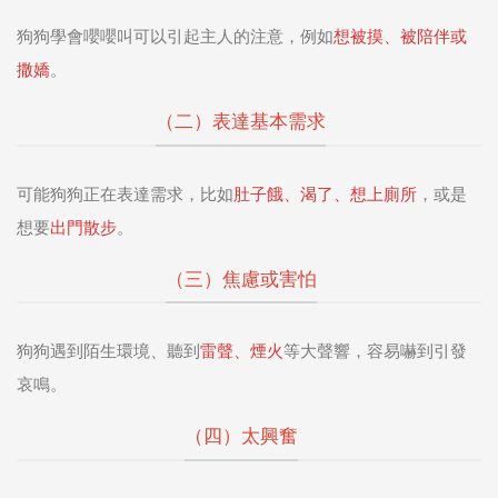
狗狗學會嚶嚶叫可以引起主人的注意，例如
想被摸、被陪伴或
撒嬌
。
（二）表達基本需求
可能狗狗正在表達需求，比如
肚子餓、渴了、想上廁所
，或是
想要
出門散步
。
（三）焦慮或害怕
狗狗遇到陌生環境、聽到
雷聲、煙火
等大聲響，容易嚇到引發
哀鳴。
（四）太興奮