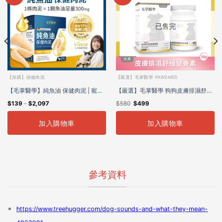
已售完
【加購】保健肉泥
【嚴選】毛掌醫學 PAWSMED
【毛掌醫學】純魚油 保健肉泥 | 寵物
【嚴選】毛掌醫學 狗狗皮膚排濕舒緩
$
139
–
$
2,097
$
580
$
499
魚油 貓狗適用
營養素
加入購物車
加入購物車
參考資料
https://www.treehugger.com/dog-sounds-and-what-they-mean-