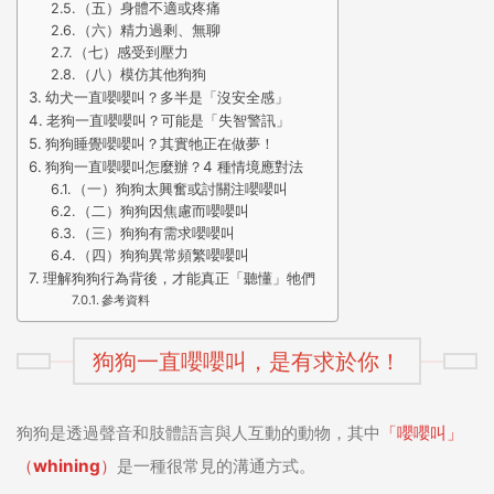
（五）身體不適或疼痛
（六）精力過剩、無聊
（七）感受到壓力
（八）模仿其他狗狗
幼犬一直嚶嚶叫？多半是「沒安全感」
老狗一直嚶嚶叫？可能是「失智警訊」
狗狗睡覺嚶嚶叫？其實牠正在做夢！
狗狗一直嚶嚶叫怎麼辦？4 種情境應對法
（一）狗狗太興奮或討關注嚶嚶叫
（二）狗狗因焦慮而嚶嚶叫
（三）狗狗有需求嚶嚶叫
（四）狗狗異常頻繁嚶嚶叫
理解狗狗行為背後，才能真正「聽懂」牠們
參考資料
狗狗一直嚶嚶叫，是有求於你！
狗狗是透過聲音和肢體語言與人互動的動物，其中
「嚶嚶叫」
（whining）
是一種很常見的溝通方式。