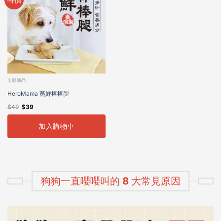
全部商品
HeroMama 蒸鮮棒棒腿
$
49
$
39
加入購物車
狗狗一直嚶嚶叫的 8 大常見原因