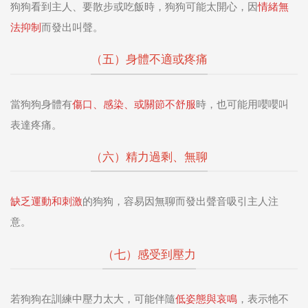
狗狗看到主人、要散步或吃飯時，狗狗可能太開心，因
情緒無
法抑制
而發出叫聲。
（五）身體不適或疼痛
當狗狗身體有
傷口、感染、或關節不舒服
時，也可能用嚶嚶叫
表達疼痛。
（六）精力過剩、無聊
缺乏運動和刺激
的狗狗，容易因無聊而發出聲音吸引主人注
意。
（七）感受到壓力
若狗狗在訓練中壓力太大，可能伴隨
低姿態與哀鳴
，表示牠不