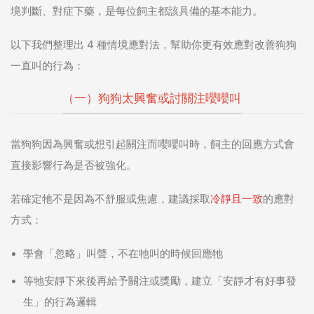
境判斷、對症下藥，是每位飼主都該具備的基本能力。
以下我們整理出 4 種情境應對法，幫助你更有效應對改善狗狗
一直叫的行為：
（一）狗狗太興奮或討關注嚶嚶叫
當狗狗因為興奮或想引起關注而嚶嚶叫時，飼主的回應方式會
直接影響行為是否被強化。
若確定牠不是因為不舒服或焦慮，建議採取
冷靜且一致
的應對
方式：
學會「忽略」叫聲，不在牠叫的時候回應牠
等牠安靜下來後再給予關注或獎勵，建立「安靜才有好事發
生」的行為邏輯