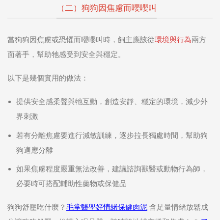
（二）狗狗因焦慮而嚶嚶叫
當狗狗因焦慮或恐懼而嚶嚶叫時，飼主應該從
環境與行為
兩方
面著手，幫助牠感受到安全與穩定。
以下是幾個實用的做法：
提供安全感柔聲與牠互動，創造安靜、穩定的環境，減少外
界刺激
若有分離焦慮要進行減敏訓練，逐步拉長獨處時間，幫助狗
狗適應分離
如果焦慮程度嚴重無法改善，建議諮詢獸醫或動物行為師，
必要時可搭配輔助性藥物或保健品
狗狗舒壓吃什麼？
毛掌醫學好情緒保健肉泥
含足量情緒放鬆成