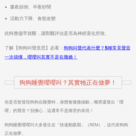
晝夜顛倒、半夜吵鬧
活動力下降、食慾改變
此時應儘早就醫，讓獸醫評估是否為神經退化所致。
了解【狗狗叫聲意思】必看：
狗狗叫聲代表什麼？5種常見聲音
一次搞懂，嚶嚶叫其實不是在撒嬌！
狗狗睡覺嚶嚶叫？其實牠正在做夢！
你是否曾發現狗狗在睡覺時，身體會微微抽動，嘴裡還發出「嚶
嚶」的聲音？別擔心，這通常不是痛苦的表現！
狗狗睡覺嚶嚶叫大多發生在「快速動眼期」（REM），這代表狗狗
正在做夢。