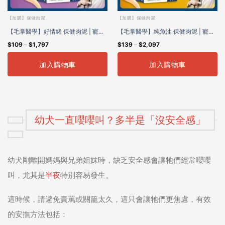
【加購】保健肉泥
【加購】保健肉泥
【毛掌醫學】好情緒 保健肉泥 | 寵物
【毛掌醫學】純魚油 保健肉泥 | 寵物
$
109
–
$
1,797
$
139
–
$
2,097
舒壓保健 貓狗適用
魚油 貓狗適用
加入購物車
加入購物車
幼犬一直嚶嚶叫？多半是「沒安全感」
幼犬剛離開媽媽與兄弟姐妹時，缺乏安全感會讓牠們經常嚶嚶
叫，尤其是
半夜
特別容易發生。
這時候，請避免責罵或關籠太久，這只會讓牠們更焦慮，
有效
的安撫方法包括：