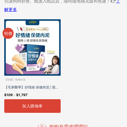
分讓狗狗舒壓、維護入眠品質，隨時隨地補充緩和焦慮！👉
了
解更多
特價
【加購】保健肉泥
【毛掌醫學】好情緒 保健肉泥 | 寵物
$
109
–
$
1,797
舒壓保健 貓狗適用
加入購物車
（三）狗狗有需求嚶嚶叫