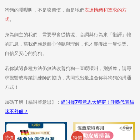
狗狗的嚶嚶叫，不是壞習慣，而是牠們
表達情緒和需求的方
式
。
身為飼主的我們，需要學會從情境、音調與行為來「翻譯」牠
的訊息，當我們願意耐心傾聽與理解，也才能養出一隻快樂、
自信又安心的狗狗。
若你試過多種方法仍無法改善狗狗一直嚶嚶叫，別猶豫，請尋
求獸醫或專業訓練師的協助，共同找出最適合你與狗狗的溝通
方式！
加碼了解【貓叫聲意思】：
貓叫聲7種意思大解密！呼嚕代表貓
咪不舒服？
特價
特價