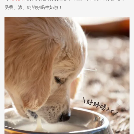
受香、濃、純的好喝牛奶啦！