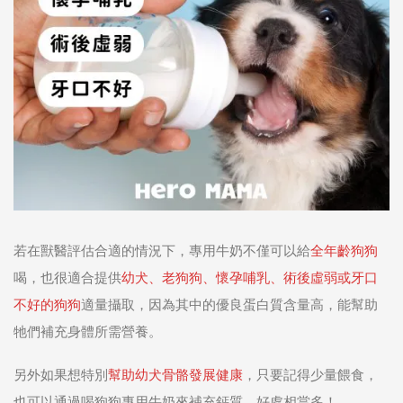
若在獸醫評估合適的情況下，專用牛奶不僅可以給
全年齡狗狗
喝，也很適合提供
幼犬、老狗狗、懷孕哺乳、術後虛弱或牙口
不好的狗狗
適量攝取，因為其中的優良蛋白質含量高，能幫助
牠們補充身體所需營養。
另外如果想特別
幫助幼犬骨骼發展健康
，只要記得少量餵食，
也可以通過喝狗狗專用牛奶來補充鈣質，好處相當多！