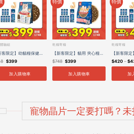
價
特價
特價
糧體驗組
乾糧寄糧
乾糧寄糧
新客限定】幼貓糧保健體
【新客限定】貓用 夾心糧保
【新客限定
48
$
399
$
748
$
399
$
420
–
$
4
組
健體驗組
健體驗組
加入購物車
加入購物車
加
寵物晶片一定要打嗎？未