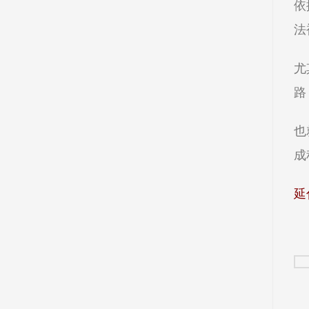
依
法
尤
路
也
成
延