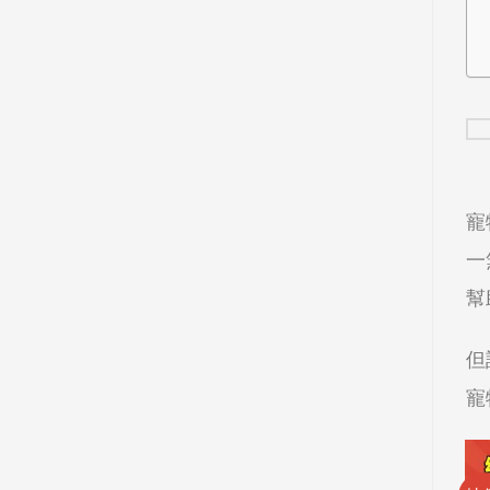
寵
一
幫
但
寵