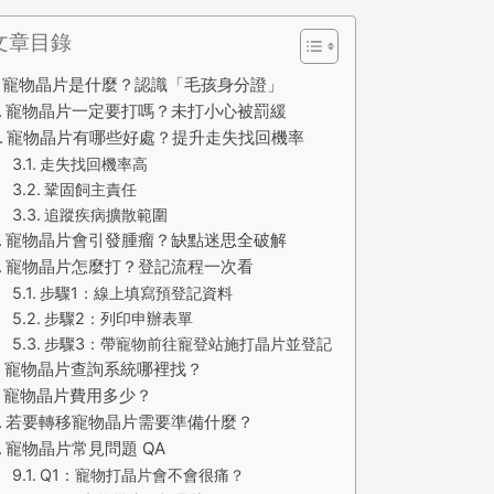
文章目錄
寵物晶片是什麼？認識「毛孩身分證」
寵物晶片一定要打嗎？未打小心被罰緩
寵物晶片有哪些好處？提升走失找回機率
走失找回機率高
鞏固飼主責任
追蹤疾病擴散範圍
寵物晶片會引發腫瘤？缺點迷思全破解
寵物晶片怎麼打？登記流程一次看
步驟1：線上填寫預登記資料
步驟2：列印申辦表單
步驟3：帶寵物前往寵登站施打晶片並登記
寵物晶片查詢系統哪裡找？
寵物晶片費用多少？
若要轉移寵物晶片需要準備什麼？
寵物晶片常見問題 QA
Q1：寵物打晶片會不會很痛？