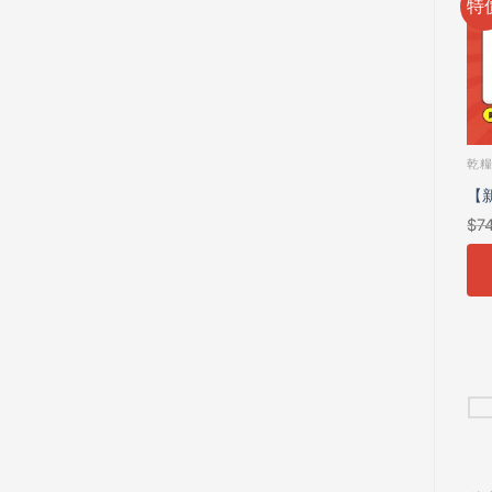
特價
特價
特
已售完
全部商品
阿提拉 ATTILA 頂級天然寵糧 全系列
乾
【嚴選】日日銀離子貓砂除
阿提拉 凍乾機能糧 貓6入體
【
$
99
–
$
199
$
500
$
399
$
7
臭粒
驗組（40g*6）｜85%高肉
驗
加入購物車
加入購物車
量 無穀飼料 全齡 消化保健
皮毛養護