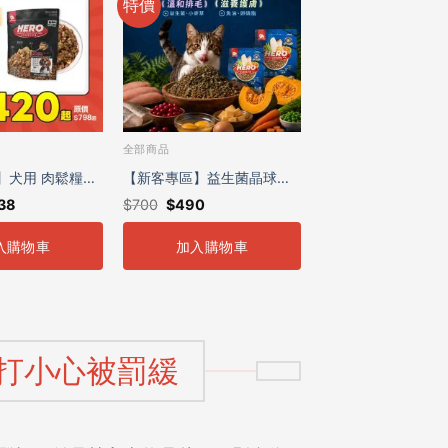
特價
全部商品
】犬用 肉鬆糧保
【新客專區】益生菌晶球夾
38
$
700
$
490
心糧 (2入7折組) | 全齡貓適
入購物車
加入購物車
用
打小心被罰緩