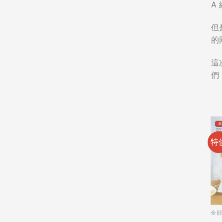
A
但
的
這
們
特
全