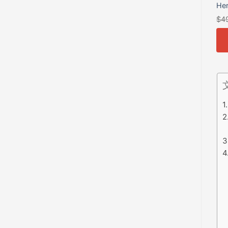
He
$
4