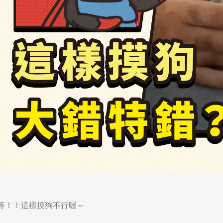
等！！這樣摸狗不行喔～