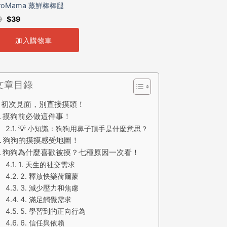
roMama 蒸鮮棒棒腿
9
$
39
加入購物車
文章目錄
初次見面，別直接摸頭！
摸狗前必做這件事！
💡 小知識：狗狗用鼻子頂手是什麼意思？
狗狗的摸摸感受地圖！
狗狗為什麼喜歡被摸？七種原因一次看！
1. 天生的社交需求
2. 釋放快樂荷爾蒙
3. 減少壓力和焦慮
4. 滿足觸覺需求
5. 學習到的正向行為
6. 信任與依賴