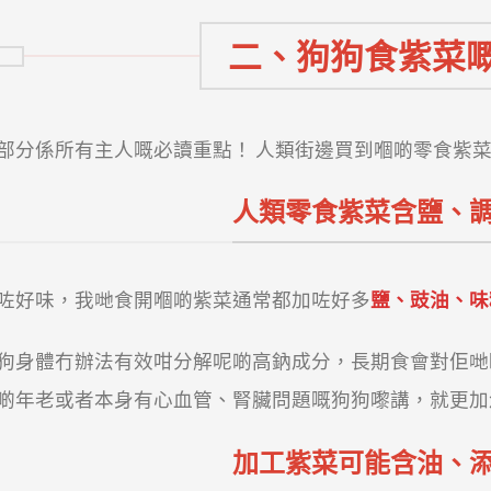
二、狗狗食紫菜
部分係所有主人嘅必讀重點！ 人類街邊買到嗰啲零食紫
人類零食紫菜含鹽、
咗好味，我哋食開嗰啲紫菜通常都加咗好多
鹽、豉油、味
狗身體冇辦法有效咁分解呢啲高鈉成分，長期食會對佢哋
啲年老或者本身有心血管、腎臟問題嘅狗狗嚟講，就更加
加工紫菜可能含油、