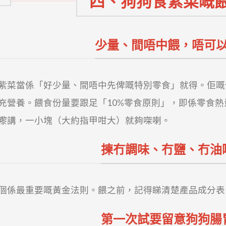
四、狗狗食紫菜嘅
少量、間唔中餵，唔可
紫菜當係「好少量、間唔中先俾嘅特別零食」就得。佢嘅
充營養。餵食份量要跟足「10%零食原則」，即係零食熱
嚟講，一小塊（大約指甲咁大）就夠㗎喇。
揀冇調味、冇鹽、冇油
個係最重要嘅黃金法則。餵之前，記得睇清楚產品成分表
第一次試要留意狗狗腸