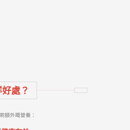
咩好處？
啲額外嘅營養：