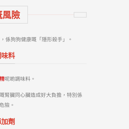
嘅風險
菜，係狗狗健康嘅「隱形殺手」。
調味料
精
呢啲調味料。
嘅腎臟同心臟造成好大負擔，特別係
危險。
添加劑