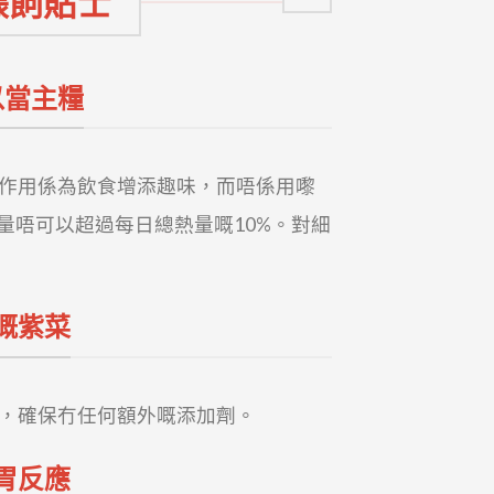
餵飼貼士
以當主糧
作用係為飲食增添趣味，而唔係用嚟
量唔可以超過每日總熱量嘅10%。對細
嘅紫菜
，確保冇任何額外嘅添加劑。
胃反應