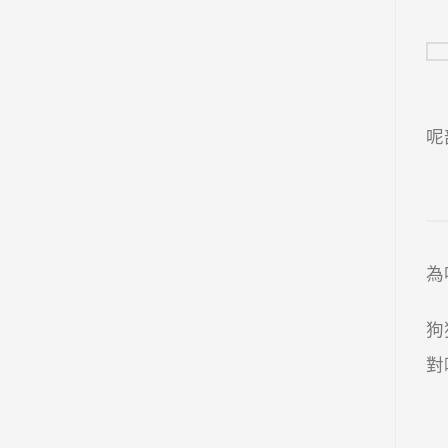
呢
為
狗
對