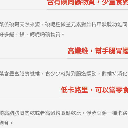
含有碘同礦物質，少量食
菜係碘嘅天然來源，碘呢種微量元素對維持甲狀腺功能同
好多鐵、鎂、鈣呢啲礦物質。
高纖維，幫手腸胃
菜含豐富膳食纖維，食少少就幫到腸道蠕動，對維持消化
低卡路里，可以當零
啲高脂肪嘅肉乾或者高澱粉嘅餅乾比，淨紫菜係一種卡路
狗食。