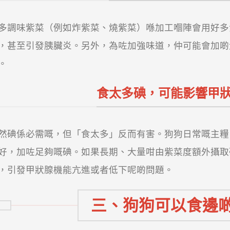
多調味紫菜（例如炸紫菜、燒紫菜）喺加工嗰陣會用好多
，甚至引發胰臟炎。另外，為咗加強味道，仲可能會加啲
。
食太多碘，可能影響甲
然碘係必需嘅，但「食太多」反而有害。狗狗日常嘅主糧
好，加咗足夠嘅碘。如果長期、大量咁由紫菜度額外攝取
，引發甲狀腺機能亢進或者低下呢啲問題。
三、狗狗可以食邊