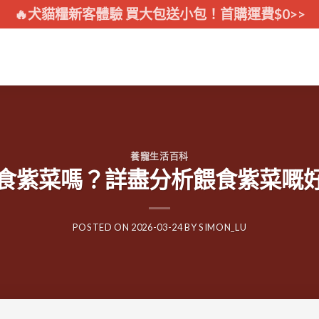
🔥犬貓糧新客體驗 買大包送小包！首購運費$0>>
養寵生活百科
食紫菜嗎？詳盡分析餵食紫菜嘅
POSTED ON
2026-03-24
BY
SIMON_LU