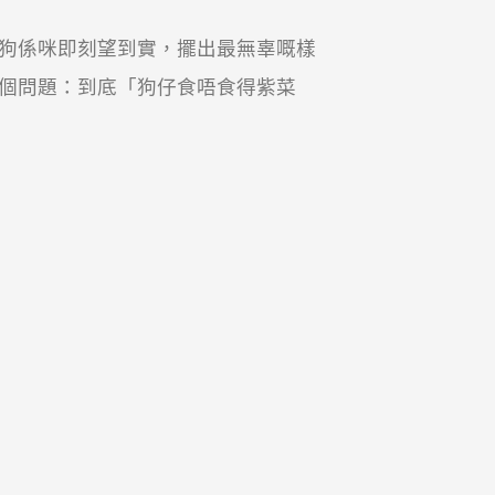
狗係咪即刻望到實，擺出最無辜嘅樣
個問題：到底「狗仔食唔食得紫菜