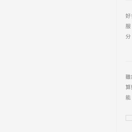
好
服
分
雖
算
能