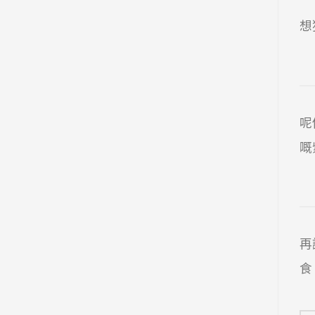
想
呢
嘅
再
食