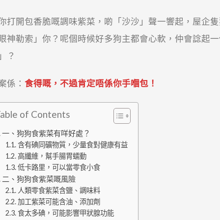
你打開包香脆嘅調味紫菜，啲「沙沙」聲一響起，屋企隻
眼神勒索」你？呢個時候好多狗主都會心軟，仲會諗起一
」？
案係：
食得嘅，不過肯定唔係你手嗰包！
able of Contents
一、狗狗食紫菜有咩好處？
含有碘同礦物質，少量食對健康有益
高纖維，幫手腸胃蠕動
低卡路里，可以當零食小食
二、狗狗食紫菜嘅風險
人類零食紫菜含鹽、調味料
加工紫菜可能含油、添加劑
食太多碘，可能影響甲狀腺功能