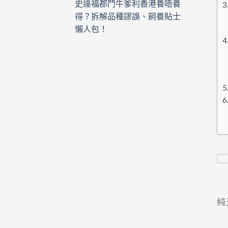
史達福郡鬥牛爹利香港養唔養
得？拆解品種謬誤、飼養貼士
懶人包！
純