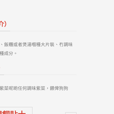
介）
、飯糰或者煲湯嗰種大片裝、冇調味
種成分。
）
紫菜呢啲任何調味紫菜，餵俾狗狗