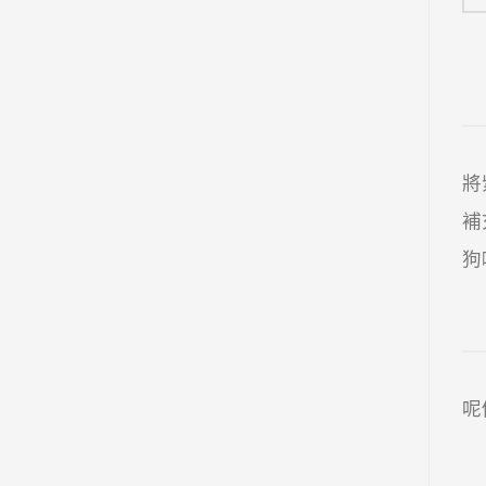
將
補
狗
呢