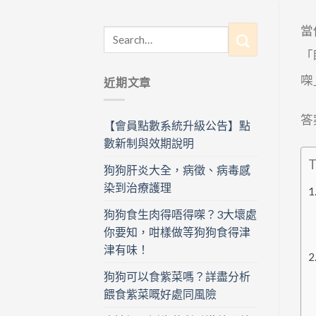
當
「
㗎
近期文章
答
【會員點數系統升級公告】點
數新制與效期說明
T
狗狗肝炎大全，病徵、病毒感
染到治療護理
狗狗食生肉得唔得㗎？3大壞處
你要知，咁樣做等狗狗食得津
津有味！
狗狗可以食紫菜嗎？詳盡分析
餵食紫菜嘅好處同風險