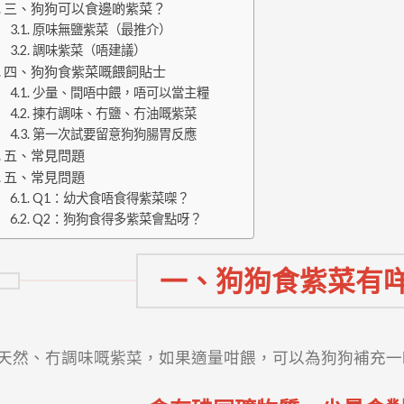
三、狗狗可以食邊啲紫菜？
原味無鹽紫菜（最推介）
調味紫菜（唔建議）
四、狗狗食紫菜嘅餵飼貼士
少量、間唔中餵，唔可以當主糧
揀冇調味、冇鹽、冇油嘅紫菜
第一次試要留意狗狗腸胃反應
五、常見問題
五、常見問題
Q1：幼犬食唔食得紫菜㗎？
Q2：狗狗食得多紫菜會點呀？
一、狗狗食紫菜有
天然、冇調味嘅紫菜，如果適量咁餵，可以為狗狗補充一