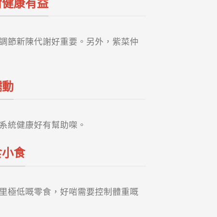
對健康有益
調節新陳代謝好重要。另外，紫菜仲
蠕動
系統健康好有幫助㗎。
食小食
里極低嘅零食，好啱需要控制體重嘅