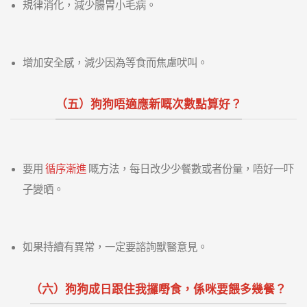
規律消化，減少腸胃小毛病。
增加安全感，減少因為等食而焦慮吠叫。
（五）狗狗唔適應新嘅次數點算好？
要用
循序漸進
嘅方法，每日改少少餐數或者份量，唔好一吓
子變晒。
如果持續有異常，一定要諮詢獸醫意見。
（六）狗狗成日跟住我攞嘢食，係咪要餵多幾餐？