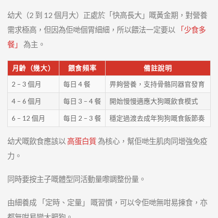
幼犬（2 到 12 個月大）正處於「快高長大」嘅黃金期，對營養
需求極高，但因為佢哋個胃細細，所以餵法一定要以
「少食多
餐」
為主。
月齡（幾大）
餵食頻率
備註說明
2 – 3 個月
每日 4 餐
畀夠營養，支持骨骼同器官發育
4 – 6 個月
每日 3 – 4 餐
開始慢慢適應大狗嘅飲食模式
6 – 12 個月
每日 2 – 3 餐
穩定過渡去成年狗狗嘅食飯節奏
幼犬嘅飲食應該以
高蛋白質
為核心，幫佢哋生肌肉同增強免疫
力。
同時要按主子嘅體型同活動量嚟調整份量。
由細養成 「定時、定量」 嘅習慣，可以令佢哋無咁易揀食，亦
都無咁易變大肥狗。