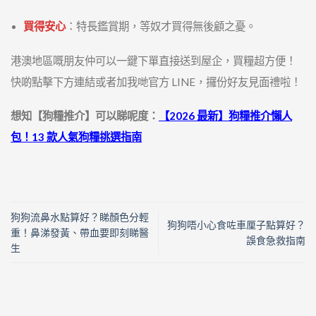
買得安心
：特長鑑賞期，等奴才買得無後顧之憂。
港澳地區嘅朋友仲可以一鍵下單直接送到屋企，買糧超方便！
快啲點擊下方連結或者加我哋官方 LINE，攞份好友見面禮啦！
想知【狗糧推介】可以睇呢度：
【2026 最新】狗糧推介懶人
包！13 款人氣狗糧挑選指南
狗狗流鼻水點算好？睇顏色分輕
狗狗唔小心食咗車厘子點算好？
重！鼻涕發黃、帶血要即刻睇醫
誤食急救指南
生