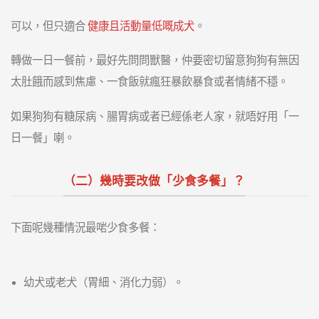
可以，但只適合
健康且活動量低嘅成犬
。
轉做一日一餐前，最好先問問獸醫，仲要密切留意狗狗有無因
太肚餓而感到焦慮、一食飯就瘋狂暴飲暴食或者情緒不穩。
如果狗狗有糖尿病、腸胃病或者已經係老人家，就唔好用「一
日一餐」喇。
（二）幾時要改做「少食多餐」？
下面呢幾種情況最啱少食多餐：
幼犬或老犬（胃細、消化力弱）。