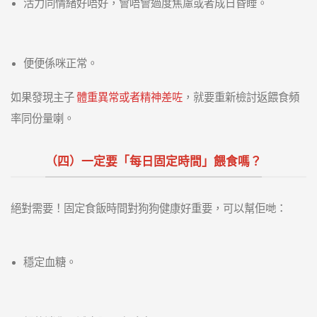
活力同情緒好唔好，會唔會過度焦慮或者成日昏睡。
便便係咪正常。
如果發現主子
體重異常或者精神差咗
，就要重新檢討返餵食頻
率同份量喇。
（四）一定要「每日固定時間」餵食嗎？
絕對需要！
固定食飯時間對狗狗健康好重要，可以幫佢哋：
穩定血糖。