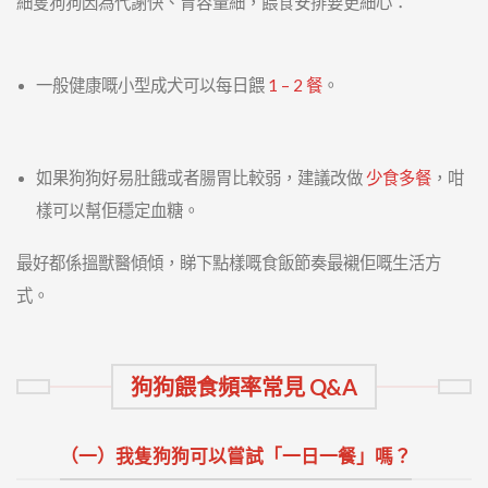
細隻狗狗因為代謝快、胃容量細，餵食安排要更細心：
一般健康嘅小型成犬可以每日餵
1 – 2 餐
。
如果狗狗好易肚餓或者腸胃比較弱，建議改做
少食多餐
，咁
樣可以幫佢穩定血糖。
最好都係搵獸醫傾傾，睇下點樣嘅食飯節奏最襯佢嘅生活方
式。
狗狗餵食頻率常見 Q&A
（一）我隻狗狗可以嘗試「一日一餐」嗎？