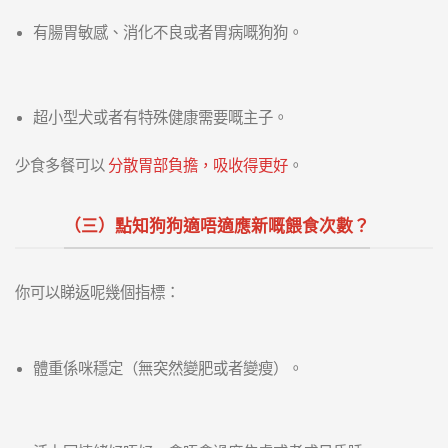
有腸胃敏感、消化不良或者胃病嘅狗狗。
超小型犬或者有特殊健康需要嘅主子。
少食多餐可以
分散胃部負擔，吸收得更好
。
（三）點知狗狗適唔適應新嘅餵食次數？
你可以睇返呢幾個指標：
體重係咪穩定（無突然變肥或者變瘦）。