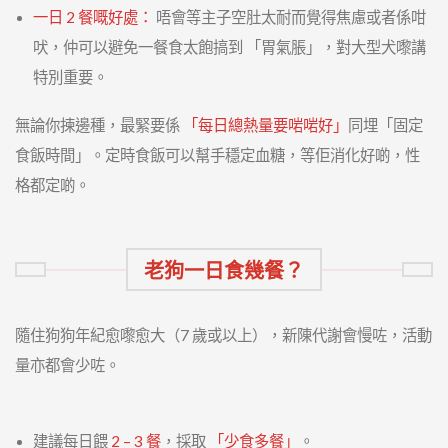
一日 2 餐嘅好處：
唔會等主子空肚太耐而覺得焦慮或者係咁
吠，仲可以避免一餐食太飽搞到 「胃氣脹」，對大型犬嚟講
特別重要。
無論你揀邊種，最緊要係
「每日總熱量要啱啱好」
同埋「固定
食飯時間」。定時食飯可以幫手穩定血糖，等佢消化好啲，性
格都定啲。
老狗一日食幾餐？
隨住狗狗年紀愈嚟愈大（7 歲或以上），新陳代謝會慢咗，活動
量亦都會少咗。
建議每日餵
2 – 3 餐
，採取
「少食多餐」
。