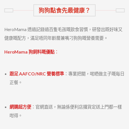
狗狗點食先最健康？
HeroMama 透過記錄過百隻毛孩嘅飲食習慣，研發出既好味又
健康嘅配方，滿足唔同年齡層兼嘴刁狗狗嘅營養需要。
HeroMama 狗飼料嘅優點
：
跟足 AAFCO/NRC 營養標準
：專業把關，啱晒做主子嘅每日
正餐。
網購超方便
：官網直送，無論係便利店攞貨定送上門都一樣
咁得。