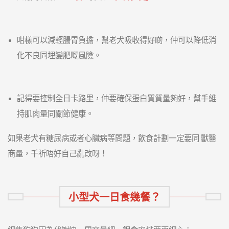
咁樣可以減輕腸胃負擔，幫老犬吸收得好啲，仲可以降低消
化不良同埋變肥嘅風險。
記得要控制全日卡路里，仲要確保蛋白質質量夠好，幫手維
持肌肉量同關節健康。
如果老犬有糖尿病或者心臟病等問題，飲食計劃一定要同 獸醫
商量，千祈唔好自己亂改呀！
小型犬一日食幾餐？