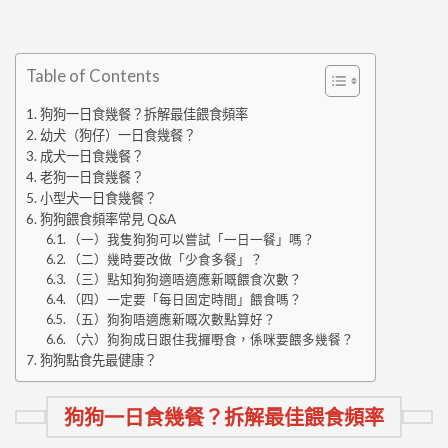
Table of Contents
狗狗一日食幾餐？拆解最佳餵食頻率
幼犬（狗仔）一日食幾餐？
成犬一日食幾餐？
老狗一日食幾餐？
小型犬一日食幾餐？
狗狗餵食頻率常見 Q&A
（一）我隻狗狗可以嘗試「一日一餐」嗎？
（二）幾時要改做「少食多餐」？
（三）點知狗狗適唔適應新嘅餵食次數？
（四）一定要「每日固定時間」餵食嗎？
（五）狗狗唔適應新嘅次數點算好？
（六）狗狗成日跟住我攞嘢食，係咪要餵多幾餐？
狗狗點食先最健康？
狗狗一日食幾餐？拆解最佳餵食頻率