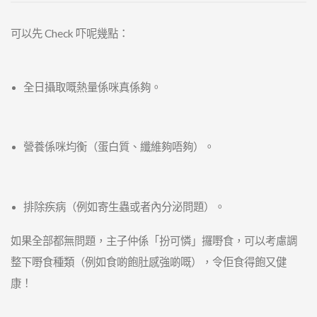
可以先 Check 吓呢幾點：
全日攝取嘅熱量係咪真係夠。
營養係咪均衡（蛋白質、纖維夠唔夠）。
排除疾病（例如寄生蟲或者內分泌問題）。
如果全部都無問題，主子仲係「扮可憐」攞嘢食，可以考慮調
整下嘢食種類（例如食啲飽肚感強啲嘅），令佢食得飽又健
康！