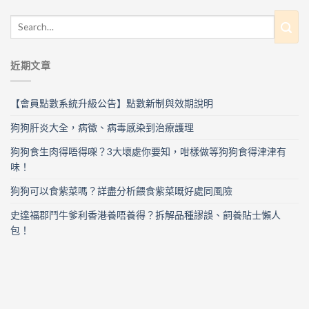
近期文章
【會員點數系統升級公告】點數新制與效期說明
狗狗肝炎大全，病徵、病毒感染到治療護理
狗狗食生肉得唔得㗎？3大壞處你要知，咁樣做等狗狗食得津津有
味！
狗狗可以食紫菜嗎？詳盡分析餵食紫菜嘅好處同風險
史達福郡鬥牛爹利香港養唔養得？拆解品種謬誤、飼養貼士懶人
包！