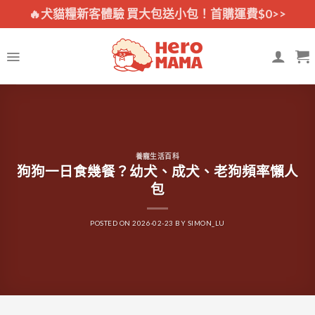
Skip
🔥犬貓糧新客體驗 買大包送小包！首購運費$0>>
to
content
養寵生活百科
狗狗一日食幾餐？幼犬、成犬、老狗頻率懶人
包
POSTED ON
2026-02-23
BY
SIMON_LU