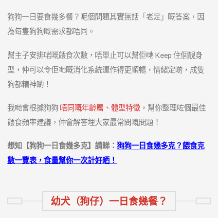
狗狗一日要食幾多餐？呢個問題其實無話「老定」嘅答案，因
為每隻狗狗嘅需求都唔同。
幫主子安排啱嘅餵食次數，唔單止可以幫佢哋 Keep 住個靚身
型，仲可以令佢哋嘅消化系統運作得更順暢，情緒定啲，成隻
狗都精神啲！
我哋會根據狗狗
唔同嘅年齡層、體型特徵
，幫你整理咗個最佳
餵食頻率建議，仲會解答埋大家最常問嘅問題！
想知【狗狗一日食幾多克】請睇：
狗狗一日食幾多克？餵食克
數一覽表，食量幫你一次計好晒！
幼犬（狗仔）一日食幾餐？