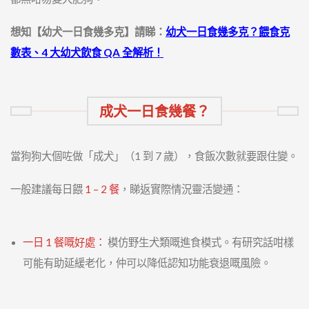
想知【幼犬一日食幾多克】請睇：
幼犬一日食幾多克？餵食克
數表、4 大幼犬飲食 QA 全解析！
成犬一日食幾餐？
當狗狗大個咗做「成犬」（1 到 7 歲），食飯次數就要跟住變。
一般建議每日餵
1 – 2 餐
，睇返實際情況靈活變通：
一日 1 餐嘅好處：
模仿野生犬類嘅進食模式。有研究話咁樣
可能有助延緩老化，仲可以降低認知功能衰退嘅風險。