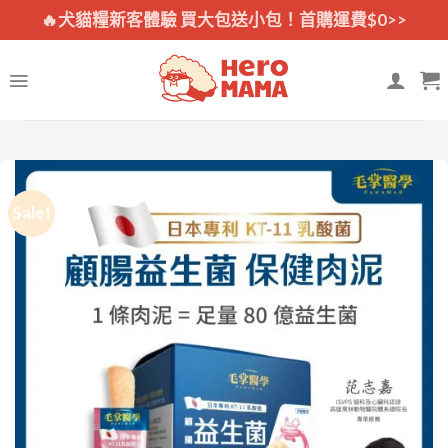
Skip
🔥犬貓糧新客體驗 買大包送小包！首購運費$0>>
to
content
Sale!