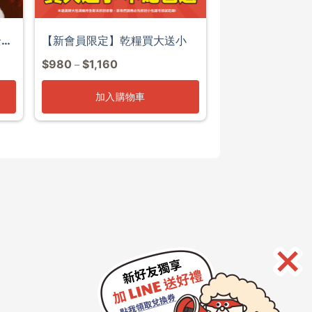
全齡
【新會員限定】乾糧買大送小
$
980
$
1,160
–
加入購物車