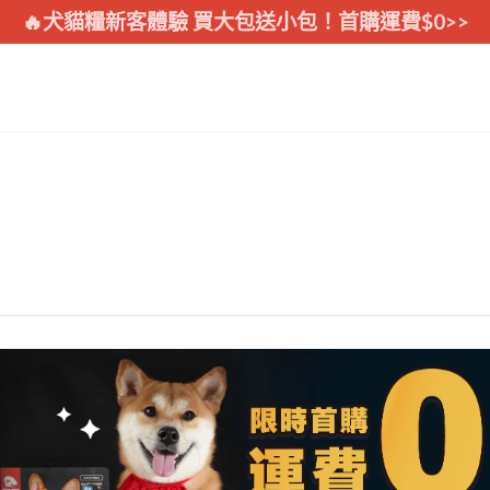
🔥犬貓糧新客體驗 買大包送小包！首購運費$0>>