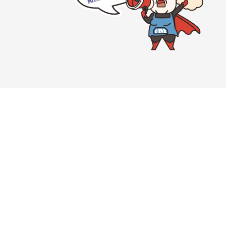
7536
市中正區忠孝西路一段45號12樓