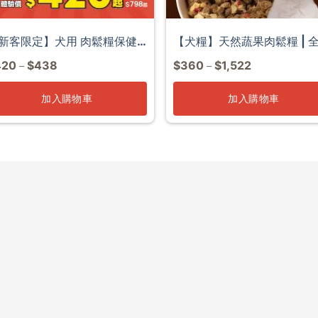
新客限定】犬用 肉鬆糧保健
【犬糧】天然蔬果肉鬆糧 | 
420
$
438
$
360
$
1,522
–
–
驗組
犬適用
加入購物車
加入購物車