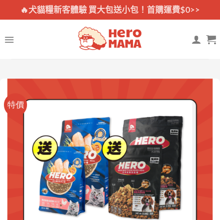
Skip
🔥犬貓糧新客體驗 買大包送小包！首購運費$0>>
to
content
特價