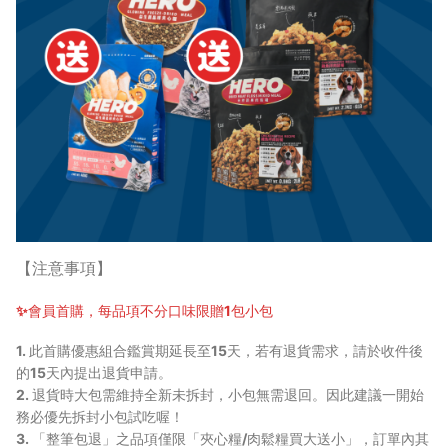
【注意事項】
✨會員首購，每品項不分口味限贈1包小包
1. 此首購優惠組合鑑賞期延長至15天，若有退貨需求，請於收件後
的15天內提出退貨申請。
2. 退貨時大包需維持全新未拆封，小包無需退回。因此建議一開始
務必優先拆封小包試吃喔！
3. 「整筆包退」之品項僅限「夾心糧/肉鬆糧買大送小」，訂單內其