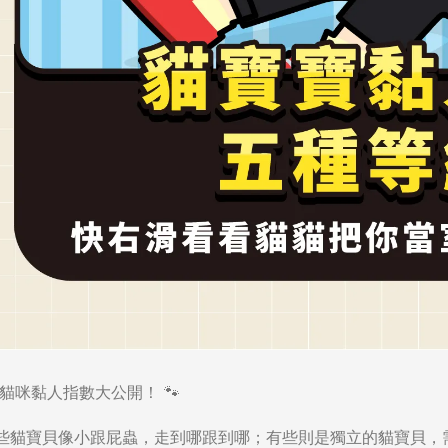
貓咪黏人指數大公開！
🐾
些貓寶貝像小跟屁蟲，走到哪跟到哪；有些則是獨立的貓寶貝，