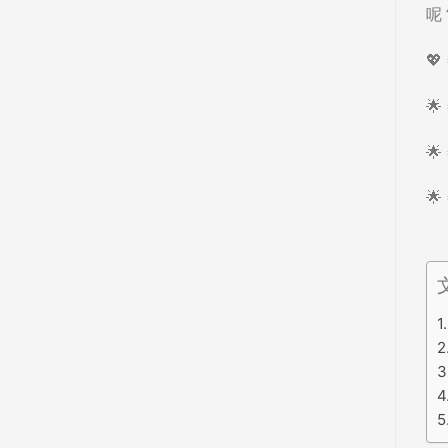
呢
💖


