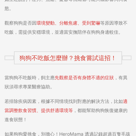
慾。
觀察狗狗是否因
環境變動、分離焦慮、受到驚嚇
等原因導致不
吃飯，需提供安穩環境，並適當安撫陪伴在狗狗身邊較佳。
狗狗不吃飯怎麼辦？挑食嘗試這招！
當狗狗不吃飯時，飼主應
先觀察是否有身體不適的症狀
，有異
狀須尋求專業醫療協助。
若排除疾病因素，根據不同情境找到對應的解決方法，比如
適
當調整飲食習慣、提供舒適環境等
，都能幫助狗狗恢復健康的
進食狀態！
如果狗狗愛挑食，別擔心！HeroMama 透過記錄超過百隻毛孩