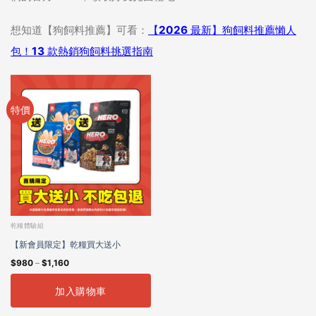
想知道【狗飼料推薦】可看：
【2026
最新】狗飼料推薦懶人
包！13 款熱銷狗飼料挑選指南
特價
乾糧體驗組
【新會員限定】乾糧買大送小
$
980
–
$
1,160
加入購物車