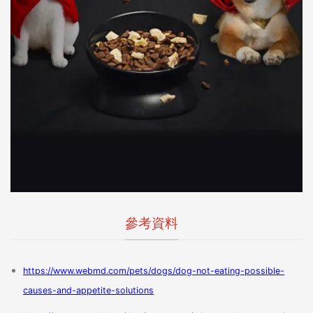
參考資料
https://www.webmd.com/pets/dogs/dog-not-eating-possible-
causes-and-appetite-solutions