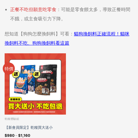
正餐不吃但願意吃零食
：可能是零食餵太多，導致正餐時間
不餓，或主食吸引力下降。
想知道【狗狗怎麼換飼料】可看：
貓狗換飼料正確流程！貓咪
換飼料不吃、狗狗換飼料看這篇
特價
乾糧體驗組
【新會員限定】乾糧買大送小
$
980
–
$
1,160