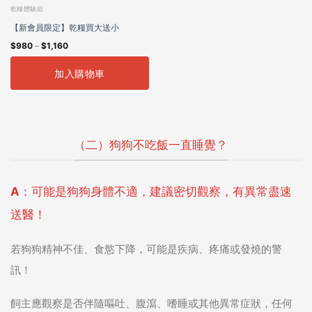
乾糧體驗組
【新會員限定】乾糧買大送小
$
980
–
$
1,160
加入購物車
（二）狗狗不吃飯一直睡覺？
A：可能是狗狗身體不適，建議密切觀察，有異常盡速
送醫！
若狗狗精神不佳、食慾下降，可能是疾病、疼痛或發燒的警
訊！
飼主應觀察是否伴隨嘔吐、腹瀉、嗜睡或其他異常症狀，任何