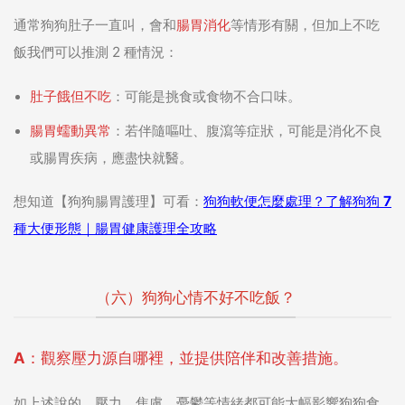
通常狗狗肚子一直叫，會和
腸胃消化
等情形有關，但加上不吃
飯我們可以推測 2 種情況：
肚子餓但不吃
：可能是挑食或食物不合口味。
腸胃蠕動異常
：若伴隨嘔吐、腹瀉等症狀，可能是消化不良
或腸胃疾病，應盡快就醫。
想知道【狗狗腸胃護理】可看：
狗狗軟便怎麼處理？了解狗狗 7
種大便形態｜腸胃健康護理全攻略
（六）狗狗心情不好不吃飯？
A：觀察壓力源自哪裡，並提供陪伴和改善措施。
如上述說的，壓力、焦慮、憂鬱等情緒都可能大幅影響狗狗食