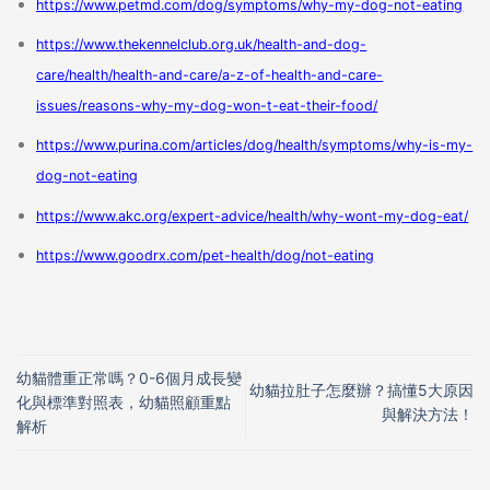
https://www.petmd.com/dog/symptoms/why-my-dog-not-eating
https://www.thekennelclub.org.uk/health-and-dog-
care/health/health-and-care/a-z-of-health-and-care-
issues/reasons-why-my-dog-won-t-eat-their-food/
https://www.purina.com/articles/dog/health/symptoms/why-is-my-
dog-not-eating
https://www.akc.org/expert-advice/health/why-wont-my-dog-eat/
https://www.goodrx.com/pet-health/dog/not-eating
幼貓體重正常嗎？0-6個月成長變
幼貓拉肚子怎麼辦？搞懂5大原因
化與標準對照表，幼貓照顧重點
與解決方法！
解析