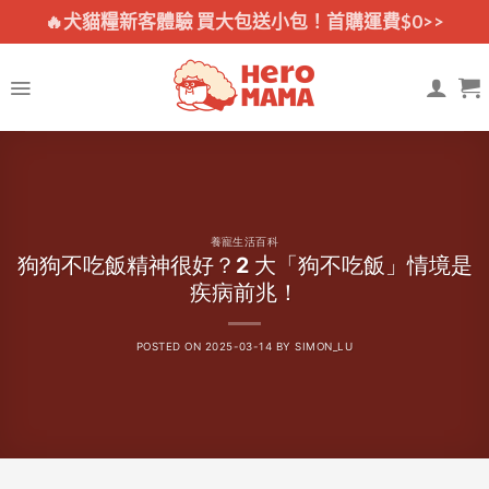
Skip
🔥犬貓糧新客體驗 買大包送小包！首購運費$0>>
to
content
養寵生活百科
狗狗不吃飯精神很好？2 大「狗不吃飯」情境是
疾病前兆！
POSTED ON
2025-03-14
BY
SIMON_LU