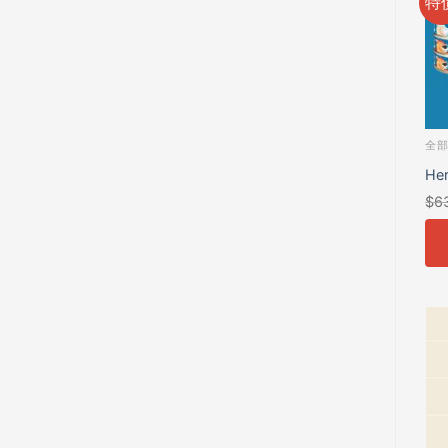
特
全
He
$
6
免