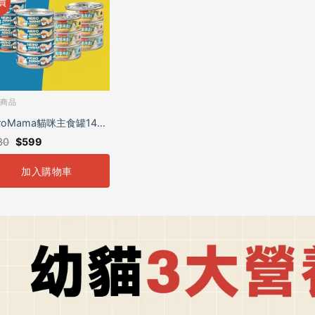
價
部商品
roMama貓咪主食罐14入
30
$
599
運體驗組
加入購物車