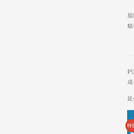
脂
貓
鈣
成
延
特