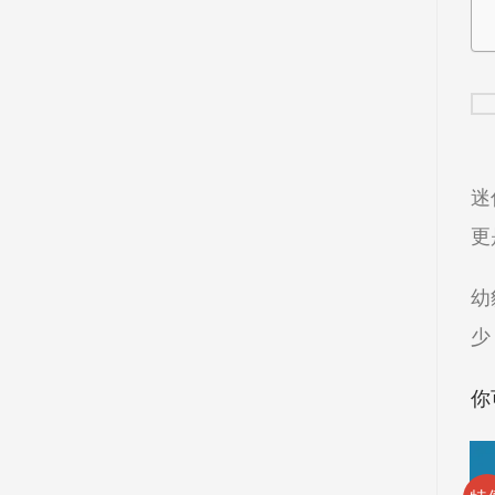
迷
更
幼
少
你