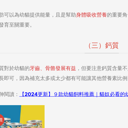
肪可以為幼貓提供能量，且是幫助
身體吸收營養
的重要角
發育至關重要。
（三）鈣質
質對於幼貓的
牙齒、骨骼發展有益
，但要注意鈣質含量不
長即可，因為補充太多或太少都有可能讓其他營養素比例
伸閱讀：
【2024更新】９款幼貓飼料推薦｜貓奴必看的
價