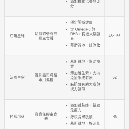
添加抗氧化養顏成
分
穩定腸道健康
含 Omega-3 與
幼母貓營養無
DHA，促進大腦發
汪喵星球
48～55
膠主食罐
育
慕斯質地，好消化
慕斯質地，幫助換
食
添加維生素，支持
離乳貓與母貓
法國皇家
62
免疫系統發展
專用濕糧
脂肪酸有助大腦與
視力發育
添加離胺酸，幫助
免疫力
寶寶無膠主食
怪獸部落
48
舒緩腸胃敏感
罐
慕斯質地，好消化