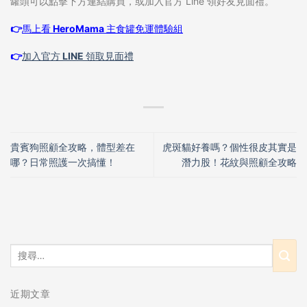
罐頭可以點擊下方連結購買，或加入官方 Line 領好友見面禮。
👉
馬上看
HeroMama 主食罐免運體驗組
👉
加入官方 LINE 領取見面禮
貴賓狗照顧全攻略，體型差在
虎斑貓好養嗎？個性很皮其實是
哪？日常照護一次搞懂！
潛力股！花紋與照顧全攻略
近期文章