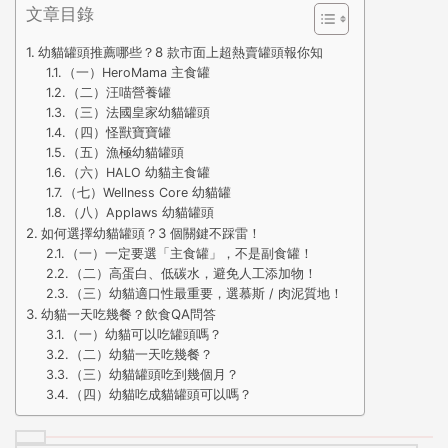
文章目錄
幼貓罐頭推薦哪些？8 款市面上超熱賣罐頭報你知
（一）HeroMama 主食罐
（二）汪喵營養罐
（三）法國皇家幼貓罐頭
（四）怪獸寶寶罐
（五）漁極幼貓罐頭
（六）HALO 幼貓主食罐
（七）Wellness Core 幼貓罐
（八）Applaws 幼貓罐頭
如何選擇幼貓罐頭？3 個關鍵不踩雷！
（一）一定要選「主食罐」，不是副食罐！
（二）高蛋白、低碳水，避免人工添加物！
（三）幼貓適口性最重要，選慕斯 / 肉泥質地！
幼貓一天吃幾餐？飲食QA問答
（一）幼貓可以吃罐頭嗎？
（二）幼貓一天吃幾餐？
（三）幼貓罐頭吃到幾個月？
（四）幼貓吃成貓罐頭可以嗎？