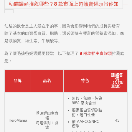
幼貓罐頭推薦哪些？8 款市面上超熱賣罐頭報你知
幼貓的飲食是主人最在乎的事，因為會影響到牠們的成長與發育，
除了基本的肉類蛋白質、脂肪，還必須擁有豐富的營養素添加，像
是礦物質、維生素、牛磺酸等。
為了讓毛孩爸媽選購更輕鬆，以下整理了
8 種
幼貓主食罐頭
推薦
給
您：
建議售
價
品牌
品名
特色
（NT$/
單罐）
無穀、無膠、皆為
98% 高肉含量
獨家蛋白質切割技
溯源鮮肉主食
術，嗜口性佳
罐
HeroMama
43
依 AAFCO/NRC
海陸派對主食
標準
罐