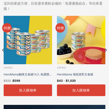
送到你家超方便，目前還有嘗鮮必備的「免運優惠組合」等你來選
購！
特價
特價
全部商品
全部商品
HeroMama貓咪主食罐14入 免運體驗
HeroMama 海陸派對主食罐
$
630
$
599
$
43
–
$
1,020
組
加入購物車
加入購物車