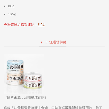
80g
165g
免運體驗組購買連結：
點我
（二）汪喵營養罐
（圖片來源：汪喵星球官網）
這款「幼母貓營養無膠主食罐」口味有鮮嫩雞與鱸魚雞兩款，除了