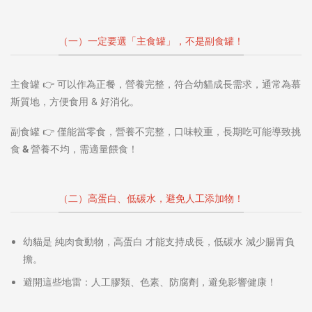
（一）一定要選「主食罐」，不是副食罐！
主食罐
👉 可以
作為正餐
，營養完整，符合幼貓成長需求，通常為
慕
斯質地
，方便食用 & 好消化。
副食罐
👉
僅能當零食
，營養不完整，口味較重，長期吃可能導致
挑
食 & 營養不均
，需
適量餵食
！
（二）高蛋白、低碳水，避免人工添加物！
幼貓是
純肉食動物
，
高蛋白
才能支持成長，
低碳水
減少腸胃負
擔。
避開這些地雷
：
人
工膠類、色素、防腐劑
，避免影響健康！