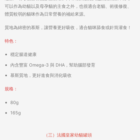
可以作為幼貓以及母孕貓的主食之外，也很適合老貓、術後修復、
體質較弱的貓咪作為日常營養的補給來源。
質地為綿密的慕斯，讓營養更好吸收，適合貓咪舔食或針筒灌食！
特色：
穩定腸道健康
內含豐富 Omega-3 與 DHA，幫助腦部發育
慕斯質地，更好進食與消化吸收
規格：
80g
165g
（三）法國皇家幼貓罐頭