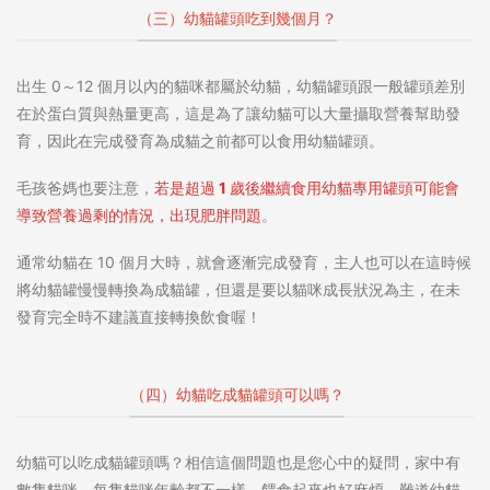
（三）幼貓罐頭吃到幾個月？
出生 0～12 個月以內的貓咪都屬於幼貓，幼貓罐頭跟一般罐頭差別
在於蛋白質與熱量更高，這是為了讓幼貓可以大量攝取營養幫助發
育，因此在完成發育為成貓之前都可以食用幼貓罐頭。
毛孩爸媽也要注意，
若是超過 1 歲後繼續食用幼貓專用罐頭可能會
導致營養過剩的情況，出現肥胖問題
。
通常幼貓在 10 個月大時，就會逐漸完成發育，主人也可以在這時候
將幼貓罐慢慢轉換為成貓罐，但還是要以貓咪成長狀況為主，在未
發育完全時不建議直接轉換飲食喔！
（四）幼貓吃成貓罐頭可以嗎？
幼貓可以吃成貓罐頭嗎
？相信這個問題也是您心中的疑問，家中有
數隻貓咪，每隻貓咪年齡都不一樣，餵食起來也好麻煩，難道幼貓