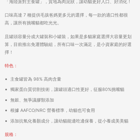
「海陸派對主食罐
」，質地為肉泥狀，讓幼貓更好入口、好消化！
口味高達 7 種提供毛孩爸媽更多元的選擇，每一款的適口性都很
高，讓所有挑嘴貓都吃光光。
且罐頭容量分成大罐裝和小罐裝，如果是多貓家庭選擇大容量更划
算，目前推出免運體驗組，所有口味一次滿足，是小資家庭的好選
擇！
特色：
主食罐皆為 98% 高肉含量
獨家蛋白質切割技術，讓罐頭適口性更好，征服80%挑嘴貓
無穀、無爭議膠類添加
根據 AAFCO/NRC 營養標準，幼貓也可食用
添加抗氧化養顏成分，讓幼貓能邊吃邊保養，從小養成美美貓
規格：