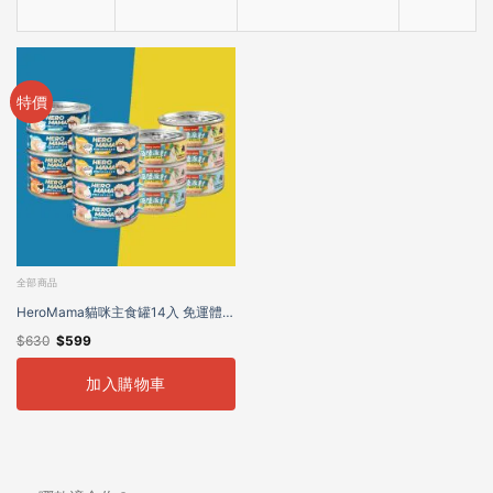
特價
全部商品
HeroMama貓咪主食罐14入 免運體驗
$
630
$
599
組
加入購物車