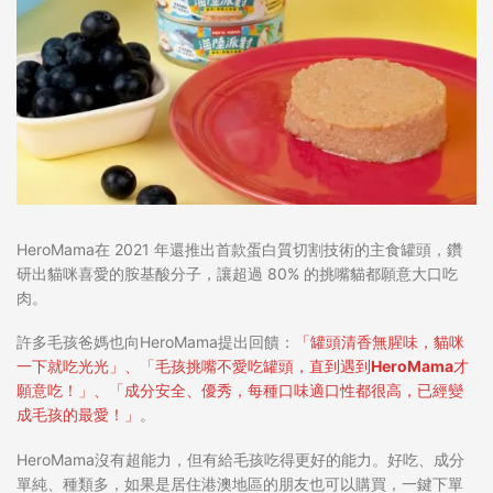
HeroMama在 2021 年還推出首款蛋白質切割技術的主食罐頭，鑽
研出貓咪喜愛的胺基酸分子，讓超過 80% 的挑嘴貓都願意大口吃
肉。
許多毛孩爸媽也向HeroMama提出回饋：
「罐頭清香無腥味，貓咪
一下就吃光光」
、
「毛孩挑嘴不愛吃罐頭，直到遇到HeroMama才
願意吃！」
、
「成分安全、優秀，每種口味適口性都很高，已經變
成毛孩的最愛！」
。
HeroMama沒有超能力，但有給毛孩吃得更好的能力。
好吃、成分
單純、種類多，如果是居住港澳地區的朋友也可以購買，一鍵下單