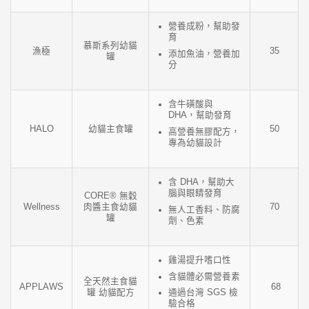
營養成粉，幫助發
育
慕斯系列幼貓
漁極
35
添加魚油，營養加
罐
分
含牛磺酸與
DHA，幫助發育
HALO
幼貓主食罐
50
高營養無膠配方，
專為幼貓設計
含 DHA，幫助大
腦與眼睛發育
CORE® 無穀
Wellness
肉醬主食幼貓
70
無人工香料、防腐
罐
劑、色素
雞湯提升嗜口性
含貓體必需營養素
全天然主食貓
APPLAWS
68
罐 幼貓配方
通過台灣 SGS 檢
驗合格