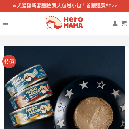
Skip
🔥犬貓糧新客體驗 買大包送小包！首購運費$0>>
to
content
特價