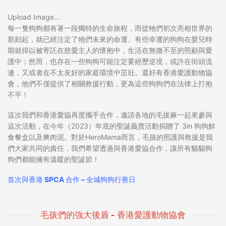
Upload Image...
每一隻狗狗都有著一段獨特的生命旅程，而從牠們初次亮相世界的
那刻起，就已經注定了牠們未來的命運。有些幸運的狗狗在嬰兒時
期就得以被寄託在慈愛主人的懷抱中，生活在無微不至的照顧與愛
護中；然而，也存在一些狗狗可能注定要經歷逆境，或許在街頭流
連，又或者在不太友好的家庭環境中茁壯。還好有香港愛護動物協
會，他們不僅提供了相關救援行動，更為這些狗狗們在法律上打抱
不平！
這次我們和香港愛協再度攜手合作，邀請各地的毛拔麻一起來參與
這次活動，在今年（2023）年底的聖誕義賣活動捐贈了 3in 狗狗鮮
食餐盒以及爽肉泥。對於HeroMama而言，毛孩的照護與救援是我
們大家共同的責任，我們希望透過與香港愛協合作，讓所有貓貓狗
狗們都能擁有溫暖的聖誕節！
首次與香港 SPCA 合作 – 全城狗狗行善日
毛孩們的強大後盾 - 香港愛護動物協會