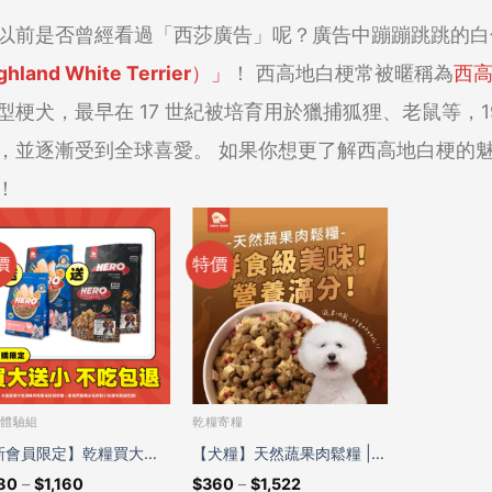
以前是否曾經看過「西莎廣告」呢？廣告中蹦蹦跳跳的白
ghland White Terrier）」
！
西高地白梗常被暱稱為
西高
型梗犬，最早在 17 世紀被培育用於獵捕狐狸、老鼠等，1
，並逐漸受到全球喜愛。
如果你想更了解西高地白梗的
！
價
特價
糧體驗組
乾糧寄糧
新會員限定】乾糧買大送
【犬糧】天然蔬果肉鬆糧 |
80
–
$
1,160
$
360
–
$
1,522