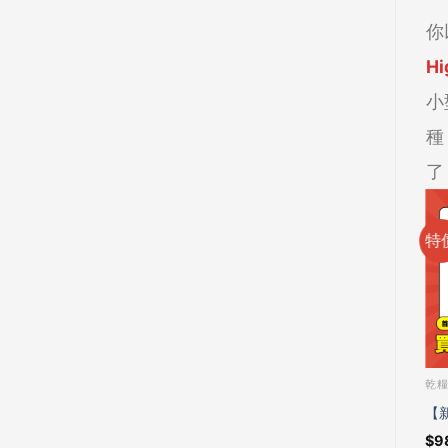
你
Hi
小
種
了
特
乾
【
$
9