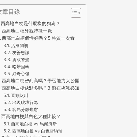
文章目錄
西高地白梗是什麼樣的狗狗？
西高地白梗外觀特徵一覽
西高地白梗個性好嗎？5 特質一次看
活潑開朗
友善忠誠
勇敢警覺
略帶固執
好奇心強
西高地白梗智商高嗎？學習能力大公開
西高地白梗缺點多嗎？3 潛在挑戰必知
喜歡吠叫
出現破壞行為
容易分離焦慮
西高地白梗與白色犬種比較？
西高地白梗 vs 馬爾濟斯
西高地白梗 vs 白色雪納瑞