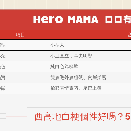
項目
體型
小型犬
耳朵
小且直立，耳尖明顯
毛色
純白色為標準
毛質
雙層毛外層粗硬、內層柔密
特徵
臉部表情靈巧、尾巴上翹
西高地白梗個性好嗎？5