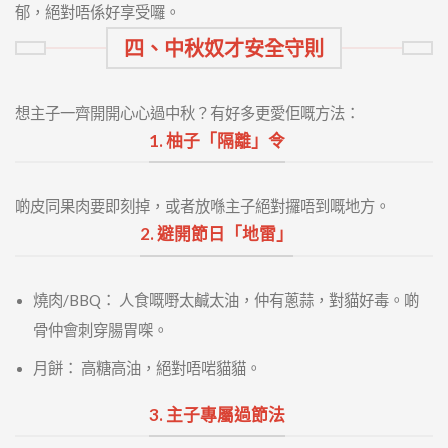
郁，絕對唔係好享受囉。
四、中秋奴才安全守則
想主子一齊開開心心過中秋？有好多更愛佢嘅方法：
1. 柚子「隔離」令
啲皮同果肉要即刻掉，或者放喺主子絕對攞唔到嘅地方。
2. 避開節日「地雷」
燒肉/BBQ： 人食嘅嘢太鹹太油，仲有蔥蒜，對貓好毒。啲
骨仲會刺穿腸胃㗎。
月餅： 高糖高油，絕對唔啱貓貓。
3. 主子專屬過節法