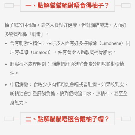
一、點解貓貓絕對唔食得柚子？
柚子屬於柑橘類，雖然人食就好健康，但對貓貓嚟講，入面好
多物質都係「劇毒」。
含有刺激性精油： 柚子皮入面有好多檸檬烯（Limonene）同
埋芳樟醇（Linalool），仲有會令人過敏嘅補骨脂素。
肝臟根本處理唔到： 貓貓個肝唔夠酵素嚟分解呢啲柑橘精
油。
中招病徵： 食咗少少肉都可能會嘔或者肚痾。如果咬到皮，
啲精油會加重肝臟負擔，搞到佢哋流口水、無精神、甚至全
身無力。
二、點解貓貓唔適合戴柚子帽？