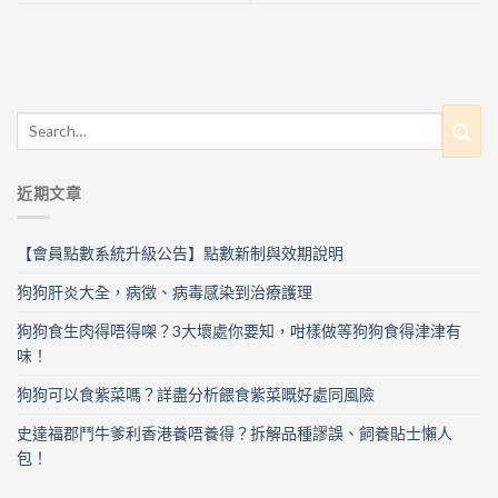
近期文章
【會員點數系統升級公告】點數新制與效期說明
狗狗肝炎大全，病徵、病毒感染到治療護理
狗狗食生肉得唔得㗎？3大壞處你要知，咁樣做等狗狗食得津津有
味！
狗狗可以食紫菜嗎？詳盡分析餵食紫菜嘅好處同風險
史達福郡鬥牛爹利香港養唔養得？拆解品種謬誤、飼養貼士懶人
包！