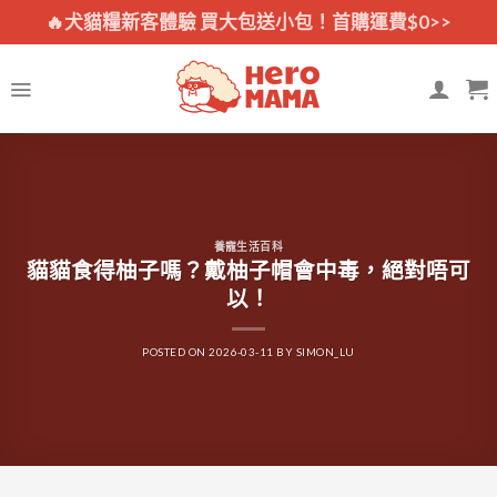
Skip
🔥犬貓糧新客體驗 買大包送小包！首購運費$0>>
to
content
養寵生活百科
貓貓食得柚子嗎？戴柚子帽會中毒，絕對唔可
以！
POSTED ON
2026-03-11
BY
SIMON_LU