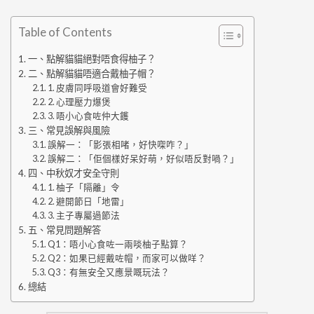
Table of Contents
一、點解貓貓絕對唔食得柚子？
二、點解貓貓唔適合戴柚子帽？
1. 皮膚同呼吸道會好難受
2. 心理壓力爆煲
3. 唔小心食咗仲大鑊
三、常見誤解與風險
誤解一：「影張相啫，好快㗎咋？」
誤解二：「佢個樣好呆好萌，好似唔反對喎？」
四、中秋奴才安全守則
1. 柚子「隔離」令
2. 避開節日「地雷」
3. 主子專屬過節法
五、常見問題解答
Q1：唔小心食咗一兩啖柚子點算？
Q2：如果已經戴咗帽，而家可以做咩？
Q3：有無安全又應景嘅玩法？
總結