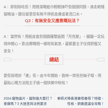
A： 即刻除咗佢！用微濕嘅紙巾輕輕抹吓佢個頭同頸，清走啲殘
留精油。跟住留意佢有無不停抓皮膚或者流口水。
Q3：有無安全又應景嘅玩法？
A： 當然有！用紙皮盒剪個圓窿整返間「月亮屋」，貓貓一定玩
得仲開心。影出嚟嘅相一樣咁有氣氛，最緊要主子住得舒服又
安全！
總結
愛佢就唔好「害」佢。由今年開始，我哋一齊告別柚子帽，用
最貼心嘅方法陪主子過一個快樂中秋啦！
2026 寵物晶片，貓狗幾大要打？
拳師犬喺香港養唔養得？特徵、
會痛嗎？3 大迷思與法例要求
性格、飼養建議全攻略！