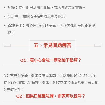
加餸： 開個佢最愛嘅主食罐，或者食幾粒貓零食。
新玩具： 買個兔仔造型嘅玩具畀佢玩。
真誠陪伴： 專心同佢玩 15 分鐘，呢樣先係佢最想要嘅禮
物！
五、常見問題解答
Q1：唔小心食咗一兩啖柚子點算？
A： 首先要冷靜。如果係少量果肉，可以先觀察 12-24 小時，
睇下有無嘔或者無精神。如果佢係咬皮或者情況唔妥，就要即
刻去睇醫生！
Q2：如果已經戴咗帽，而家可以做咩？