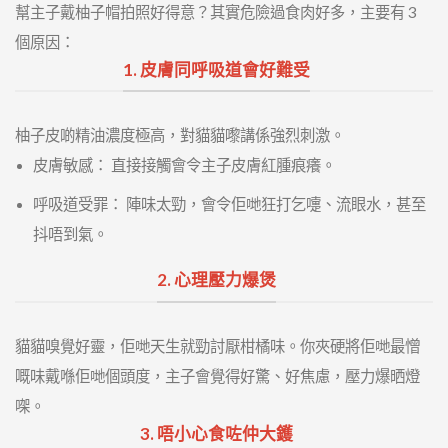
幫主子戴柚子帽拍照好得意？其實危險過食肉好多，主要有 3
個原因：
1. 皮膚同呼吸道會好難受
柚子皮啲精油濃度極高，對貓貓嚟講係強烈刺激。
皮膚敏感： 直接接觸會令主子皮膚紅腫痕癢。
呼吸道受罪： 陣味太勁，會令佢哋狂打乞嚏、流眼水，甚至
抖唔到氣。
2. 心理壓力爆煲
貓貓嗅覺好靈，佢哋天生就勁討厭柑橘味。你夾硬將佢哋最憎
嘅味戴喺佢哋個頭度，主子會覺得好驚、好焦慮，壓力爆晒燈
㗎。
3. 唔小心食咗仲大鑊