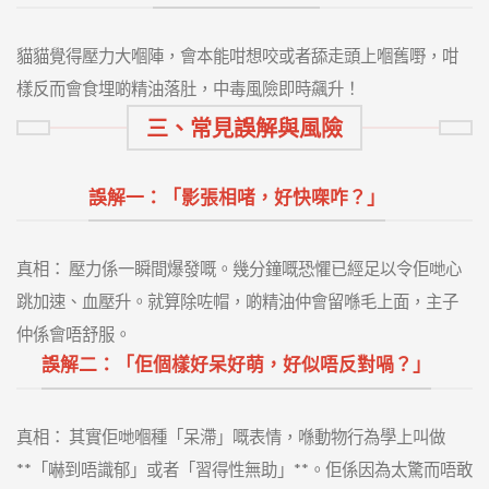
貓貓覺得壓力大嗰陣，會本能咁想咬或者舔走頭上嗰舊嘢，咁
樣反而會食埋啲精油落肚，中毒風險即時飆升！
三、常見誤解與風險
誤解一：「影張相啫，好快㗎咋？」
真相： 壓力係一瞬間爆發嘅。幾分鐘嘅恐懼已經足以令佢哋心
跳加速、血壓升。就算除咗帽，啲精油仲會留喺毛上面，主子
仲係會唔舒服。
誤解二：「佢個樣好呆好萌，好似唔反對喎？」
真相： 其實佢哋嗰種「呆滯」嘅表情，喺動物行為學上叫做
**「嚇到唔識郁」或者「習得性無助」**。佢係因為太驚而唔敢