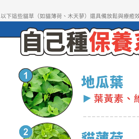
 以下這些貓草（如貓薄荷、木天蓼）還具備放鬆與療癒