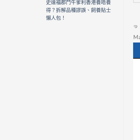
史達福郡鬥牛爹利香港養唔養
得？拆解品種謬誤、飼養貼士
懶人包！

M