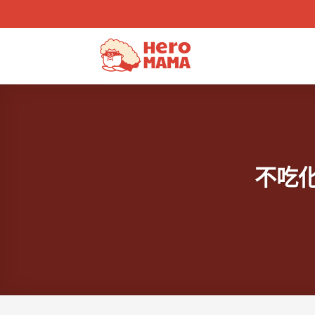
Skip
to
content
不吃