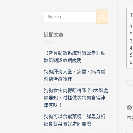
T
近期文章
【會員點數系統升級公告】點
數新制與效期說明
狗狗肝炎大全，病徵、病毒感
染到治療護理
狗狗食生肉得唔得㗎？3大壞處
你要知，咁樣做等狗狗食得津
津有味！

狗狗可以食紫菜嗎？詳盡分析
不
餵食紫菜嘅好處同風險