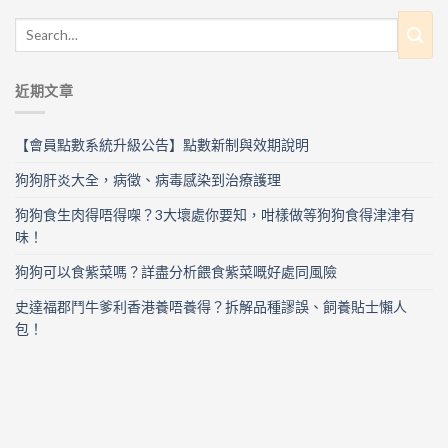
近期文章
【會員點數系統升級公告】點數新制與效期說明
狗狗肝炎大全，病徵、病毒感染到治療護理
狗狗食生肉得唔得㗎？3大壞處你要知，咁樣做等狗狗食得津津有
味！
狗狗可以食紫菜嗎？詳盡分析餵食紫菜嘅好處同風險
史達福郡鬥牛爹利香港養唔養得？拆解品種謬誤、飼養貼士懶人
包！