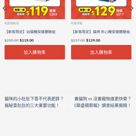
乾糧體驗組
乾糧寄糧
【新客限定】幼貓糧保健體驗組
【新客限定】貓用 夾心糧保健體驗組
$
203.00
$
119.00
$
217.00
$
129.00
加入購物車
加入購物車
貓咪的小肚肚下垂不代表肥胖？
養貓狗 vs 沒養寵物誰更快樂？
揭秘垂肚肚的三大重要功能！
《華盛頓郵報》調查結果揭曉！