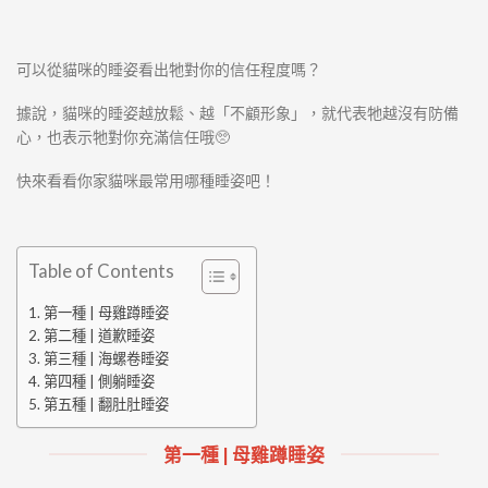
可以從貓咪的睡姿看出牠對你的信任程度嗎？
據說，貓咪的睡姿越放鬆、越「不顧形象」，就代表牠越沒有防備
心，也表示牠對你充滿信任哦🥺
快來看看你家貓咪最常用哪種睡姿吧！
Table of Contents
第一種 | 母雞蹲睡姿
第二種 | 道歉睡姿
第三種 | 海螺卷睡姿
第四種 | 側躺睡姿
第五種 | 翻肚肚睡姿
第一種 | 母雞蹲睡姿