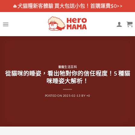
Skip
🔥犬貓糧新客體驗 買大包送小包！首購運費$0>>
to
content
養寵生活百科
從貓咪的睡姿，看出牠對你的信任程度！5 種貓
咪睡姿大解析！
POSTED ON
2025-02-13
BY
+0