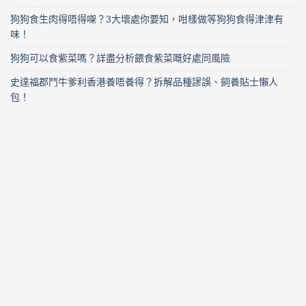
狗狗食生肉得唔得㗎？3大壞處你要知，咁樣做等狗狗食得津津有
味！
狗狗可以食紫菜嗎？詳盡分析餵食紫菜嘅好處同風險
史達福郡鬥牛爹利香港養唔養得？拆解品種謬誤、飼養貼士懶人
包！