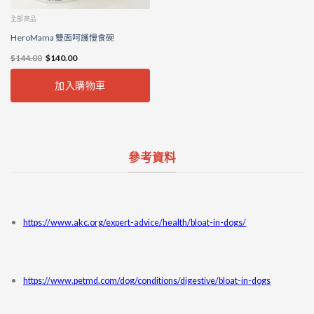
全部商品
HeroMama 雙面呵護慢食碗
$
144.00
$
140.00
加入購物車
參考資料
https://www.akc.org/expert-advice/health/bloat-in-dogs/
https://www.petmd.com/dog/conditions/digestive/bloat-in-dogs