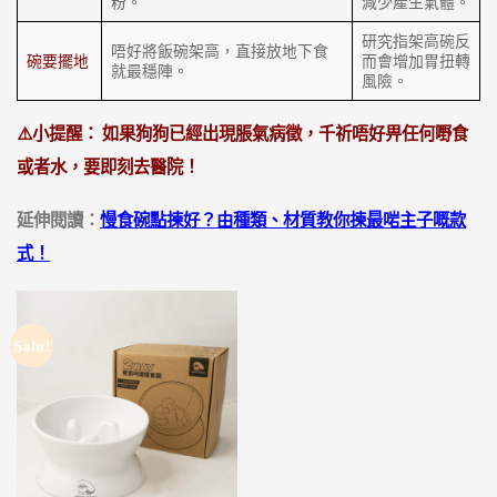
粉。
減少產生氣體。
研究指架高碗反
唔好將飯碗架高，直接放地下食
碗要擺地
而會增加胃扭轉
就最穩陣。
風險。
⚠️小提醒： 如果狗狗已經出現脹氣病徵，千祈唔好畀任何嘢食
或者水，要即刻去醫院！
延伸閱讀：
慢食碗點揀好？由種類、材質教你揀最啱主子嘅款
式！
Sale!