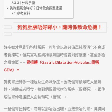
3｜外科手術
狗狗脹氣食咩好？日常飲食調整建議
參考資料
狗狗肚脹唔好睇小，隨時係致命危機！
好多奴才見到狗狗肚脹脹，可能會以為只係單純嘅消化不良或
者食滯咗，但其實呢種狗狗脹氣隨時會變到好嚴重，甚至係極
之攞命嘅 ——
胃扭轉（Gastric Dilatation-Volvulus, 簡稱
GDV）。
狗狗胃扭轉係一種危及生命嘅急症。因為個胃積聚咗大量氣
體、液體或者嘢食，搞到個胃異常咁吹脹咗（胃擴張），跟住
成個胃仲喺腹腔入面翻轉咗（扭轉）。
一旦個胃扭轉咗，啲氣就排唔返出嚟，血液去唔到胃、脾臟同