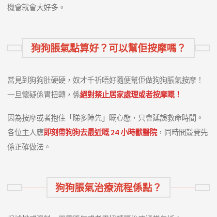
機會就會大好多。
狗狗脹氣點算好？可以幫佢按摩嗎？
當見到狗狗肚硬硬，奴才千祈唔好隨便幫佢做狗狗脹氣按摩！
一旦懷疑係胃扭轉，係
絕對禁止居家處理或者按摩嘅！
因為按摩或者抱住「睇多陣先」嘅心態，只會延誤救命時間。
各位主人應
即刻帶狗狗去最近嘅 24 小時獸醫院
，同時間競賽先
係正確做法。
狗狗脹氣治療流程係點？