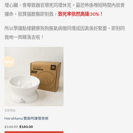
埋心臟，會導致器官壞死同埋休克。最恐怖係喺短時間內就會
攞命，就算搵獸醫即刻救，
致死率依然高達 30%！
所以學識點樣觀察狗狗脹氣病徵同埋成因真係好緊要，即刻同
我哋一齊睇落去啦！
Sale!
全部商品
HeroMama 雙面呵護慢食碗
$
144.00
$
140.00