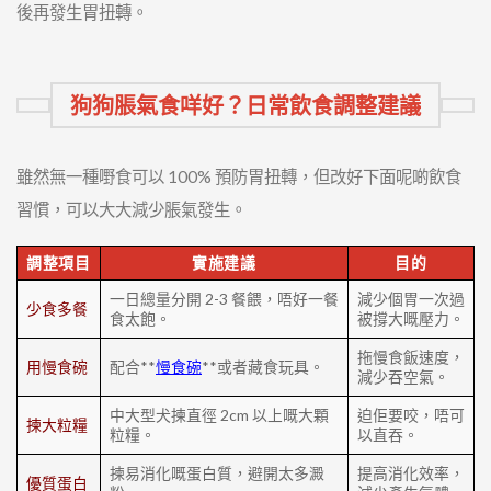
後再發生胃扭轉。
狗狗脹氣食咩好？日常飲食調整建議
雖然無一種嘢食可以 100% 預防胃扭轉，但改好下面呢啲飲食
習慣，可以大大減少脹氣發生。
調整項目
實施建議
目的
一日總量分開 2-3 餐餵，唔好一餐
減少個胃一次過
少食多餐
食太飽。
被撐大嘅壓力。
拖慢食飯速度，
用慢食碗
配合**
慢食碗
**或者藏食玩具。
減少吞空氣。
中大型犬揀直徑 2cm 以上嘅大顆
迫佢要咬，唔可
揀大粒糧
粒糧。
以直吞。
揀易消化嘅蛋白質，避開太多澱
提高消化效率，
優質蛋白