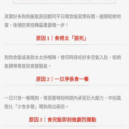
其實好多狗狗脹氣原因都同平日嘅食飯習慣有關。避開呢啲地
雷，係預防胃扭轉最重要嘅一步！
原因 1｜食得太「狼死」
狗狗食飯或者飲水太快嗰陣，會同時吞咗好多空氣入肚，呢啲
氣積喺胃度就會變脹氣。
原因 2｜一日淨係食一餐
一日只食一餐嘅狗，胃部要喺短時間內承受巨大壓力，中招風
險比「少食多餐」嘅狗高出兩倍。
原因 3｜食完飯即刻做劇烈運動