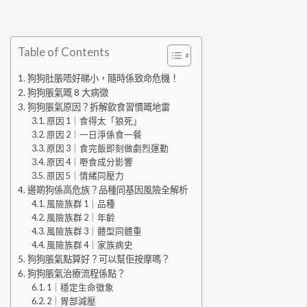
Table of Contents
狗狗肚脹唔好睇小，隨時係致命危機！
狗狗脹氣嘅 8 大病徵
狗狗脹氣原因？拆解飲食習慣嘅地雷
原因 1｜食得太「狼死」
原因 2｜一日淨係食一餐
原因 3｜食完飯即刻做劇烈運動
原因 4｜嘢食成分影響
原因 5｜情緒同壓力
邊啲狗係高危族？品種同基因風險全解析
風險族群 1｜品種
風險族群 2｜年齡
風險族群 3｜體型同體重
風險族群 4｜家族病史
狗狗脹氣點算好？可以幫佢按摩嗎？
狗狗脹氣治療流程係點？
1｜穩定生命徵象
2｜胃部減壓