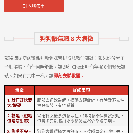
加入購物車
狗狗脹氣嘅 8 大病徵
識得睇呢啲病徵係判斷係咪胃扭轉嘅救命關鍵！如果你發現主
子肚脹脹、有任何唔舒服，請即刻 Check 吓有無呢 8 個緊急訊
號。如果有其中一樣，請
即刻去睇獸醫
。
病徵
詳細表現
1. 肚仔好快變
腹部會迅速鼓起，摸落去硬繃繃，有時敲落去仲
大/變硬
會好似鼓咁有空響聲。
2. 乾嘔（想嘔
胃扭轉之後食道會塞住，狗狗會不停嘗試想嘔，
但嘔唔出嘢）
但最多只能嘔出少少黏液或者完全嘔唔到。
3. 焦慮不安、
狗狗會覺得極之唔舒服，不停喺屋企行嚟行去，