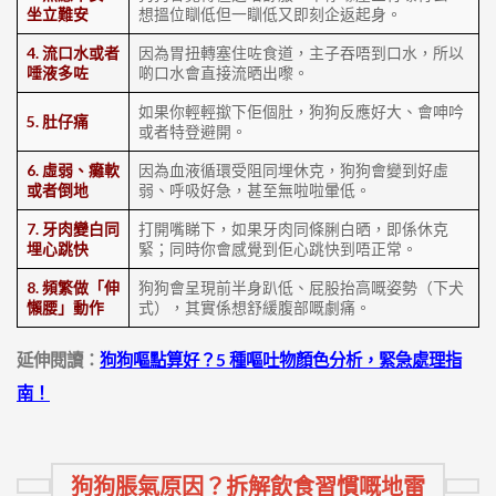
坐立難安
想搵位瞓低但一瞓低又即刻企返起身。
4. 流口水或者
因為胃扭轉塞住咗食道，主子吞唔到口水，所以
唾液多咗
啲口水會直接流晒出嚟。
如果你輕輕撳下佢個肚，狗狗反應好大、會呻吟
5. 肚仔痛
或者特登避開。
6. 虛弱、癱軟
因為血液循環受阻同埋休克，狗狗會變到好虛
或者倒地
弱、呼吸好急，甚至無啦啦暈低。
7. 牙肉變白同
打開嘴睇下，如果牙肉同條脷白晒，即係休克
埋心跳快
緊；同時你會感覺到佢心跳快到唔正常。
8. 頻繁做「伸
狗狗會呈現前半身趴低、屁股抬高嘅姿勢（下犬
懶腰」動作
式），其實係想舒緩腹部嘅劇痛。
延伸閱讀：
狗狗嘔點算好？5 種嘔吐物顏色分析，緊急處理指
南！
狗狗脹氣原因？拆解飲食習慣嘅地雷