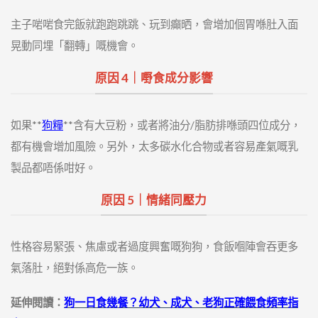
主子啱啱食完飯就跑跑跳跳、玩到癲晒，會增加個胃喺肚入面
晃動同埋「翻轉」嘅機會。
原因 4｜嘢食成分影響
如果**
狗糧
**含有大豆粉，或者將油分/脂肪排喺頭四位成分，
都有機會增加風險。另外，太多碳水化合物或者容易產氣嘅乳
製品都唔係咁好。
原因 5｜情緒同壓力
性格容易緊張、焦慮或者過度興奮嘅狗狗，食飯嗰陣會吞更多
氣落肚，絕對係高危一族。
延伸閱讀：
狗一日食幾餐？幼犬、成犬、老狗正確餵食頻率指