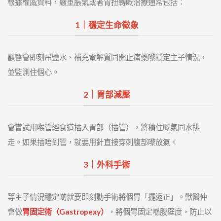
根據權威資料，嚴重脹氣或者胃扭轉嘅治療通常包括：
1｜穩定生命徵象
獸醫會即刻吊鹽水、補充電解質同開止痛藥嚟穩定主子情況，
並監測住個心。
2｜胃部減壓
會嘗試用喉管經食道插入胃部（插管），將積住嘅氣同水排
走。如果插唔到管，就要用針直接穿刺腹部嚟放氣。
3｜外科手術
等主子情況穩定啲就要即刻動手術將個胃「擺返正」。獸醫仲
會做
胃固定術（Gastropexy）
，將個胃固定喺腹壁度，防止以