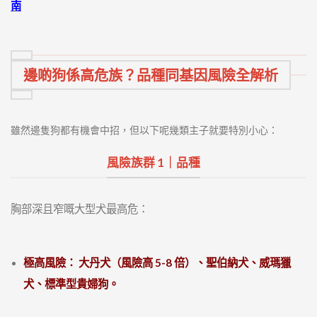
南
邊啲狗係高危族？品種同基因風險全解析
雖然邊隻狗都有機會中招，但以下呢幾類主子就要特別小心：
風險族群 1｜品種
胸部深且窄嘅大型犬最高危：
極高風險： 大丹犬（風險高 5-8 倍）、聖伯納犬、威瑪獵
犬、標準型貴婦狗。