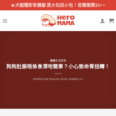
Skip
🔥犬貓糧新客體驗 買大包送小包！首購運費$0>>
to
content
養寵生活百科
狗狗肚脹唔係食滯咁簡單？小心致命胃扭轉！
POSTED ON
2026-03-10
BY
SIMON_LU