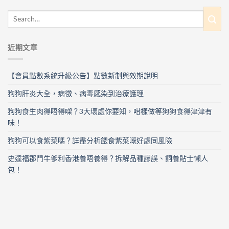
近期文章
【會員點數系統升級公告】點數新制與效期說明
狗狗肝炎大全，病徵、病毒感染到治療護理
狗狗食生肉得唔得㗎？3大壞處你要知，咁樣做等狗狗食得津津有
味！
狗狗可以食紫菜嗎？詳盡分析餵食紫菜嘅好處同風險
史達福郡鬥牛爹利香港養唔養得？拆解品種謬誤、飼養貼士懶人
包！