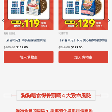
乾糧體驗組
乾糧寄糧
【新客限定】幼貓糧保健體驗組
【新客限定】貓用 夾心糧保健體驗組
$
203.00
$
119.00
$
217.00
$
129.00
加入購物車
加入購物車
狗狗唔食得骨頭嘅 4 大致命風險
狗狗食骨頭風險 1. 𠝹傷消化道與排便困難