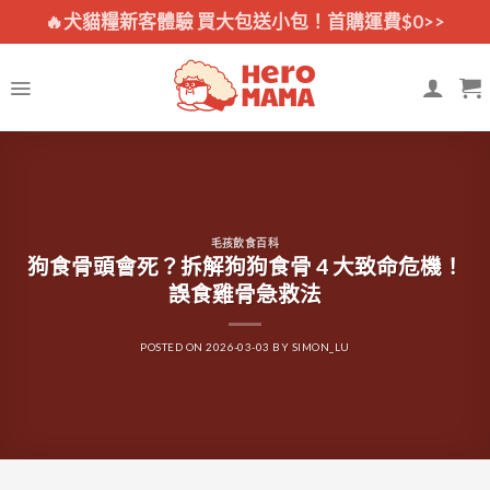
Skip
🔥犬貓糧新客體驗 買大包送小包！首購運費$0>>
to
content
毛孩飲食百科
狗食骨頭會死？拆解狗狗食骨 4 大致命危機！
誤食雞骨急救法
POSTED ON
2026-03-03
BY
SIMON_LU