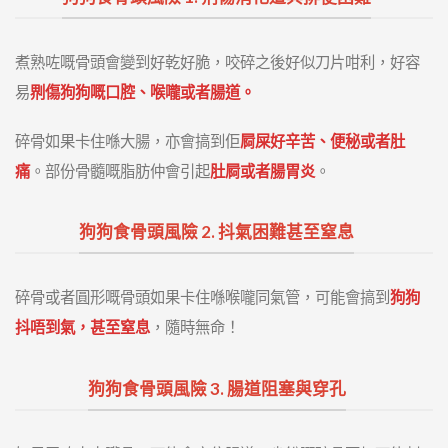
煮熟咗嘅骨頭會變到好乾好脆，咬碎之後好似刀片咁利，好容
易
𠝹傷狗狗嘅口腔、喉嚨或者腸道。
碎骨如果卡住喺大腸，亦會搞到佢
屙屎好辛苦、便秘或者肚
痛
。部份骨髓嘅脂肪仲會引起
肚屙或者腸胃炎
。
狗狗食骨頭風險 2. 抖氣困難甚至窒息
碎骨或者圓形嘅骨頭如果卡住喺喉嚨同氣管，可能會搞到
狗狗
抖唔到氣，甚至窒息
，隨時無命！
狗狗食骨頭風險 3. 腸道阻塞與穿孔