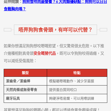
延伸閱讀：
狗狗食咩肉最營養？6 大肉類優缺點：狗狗可以日日
食雞胸肉嗎？
唔畀狗狗食骨頭，有咩可以代替？
如果你想滿足狗狗想咬嘢嘅慾望，但又驚骨頭太危險。以下推
介幾種相對真骨頭
安全嘅替代品
，既可以令狗狗咬得過癮，又
可以減低受傷風險：
類型
特點
潔齒骨／潔齒棒
模擬𡁻嘢嘅動作、減少牙菌膜
天然肉條或無骨零食
提供蛋白質同咬口
磨牙玩具
夠硬淨唔易爛、可以用嚟訓練
其實想滿足狗狗咬嘢嘅心願，都可以透過食零食嚟達成㗎！