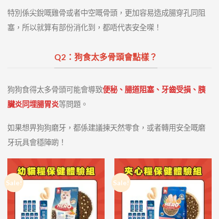
特別係尖銳嘅雞骨或者中空嘅骨頭，更加容易造成腸穿孔同阻
塞，所以就算有部份消化到，都唔代表安全㗎！
Q2：狗食太多骨頭會點樣？
狗狗食得太多骨頭可能會導致
便秘、腸道阻塞、牙齒受損、胰
臟炎同埋腸胃炎
等問題。
如果想畀狗狗磨牙，都係建議揀天然零食，或者轉用安全嘅磨
牙玩具會穩陣啲！
Sale!
Sale!