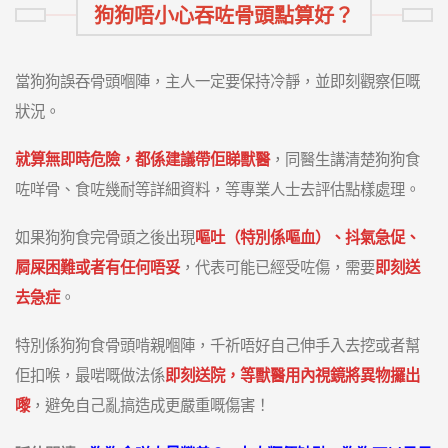
狗狗唔小心吞咗骨頭點算好？
當狗狗誤吞骨頭嗰陣，主人一定要保持冷靜，並即刻觀察佢嘅
狀況。
就算無即時危險，都係建議帶佢睇獸醫
，同醫生講清楚狗狗食
咗咩骨、食咗幾耐等詳細資料，等專業人士去評估點樣處理。
如果狗狗食完骨頭之後出現
嘔吐（特別係嘔血）、抖氣急促、
屙屎困難或者有任何唔妥
，代表可能已經受咗傷，需要
即刻送
去急症
。
特別係狗狗食骨頭啃親嗰陣，千祈唔好自己伸手入去挖或者幫
佢扣喉，最啱嘅做法係
即刻送院，等獸醫用內視鏡將異物攞出
嚟
，避免自己亂搞造成更嚴重嘅傷害！