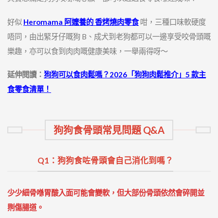
好似
Heromama 阿嬤養的 香烤燒肉零食
咁，三種口味軟硬度
唔同，由出緊牙仔嘅狗 B、成犬到老狗都可以一邊享受咬骨頭嘅
樂趣，亦可以食到肉肉嘅健康美味，一舉兩得呀～
延伸閱讀：
狗狗可以食肉鬆嗎？2026「狗狗肉鬆推介」5 款主
食零食清單！
狗狗食骨頭常見問題 Q&A
Q1：狗狗食咗骨頭會自己消化到嗎？
少少細骨喺胃酸入面可能會變軟，但大部份骨頭依然會碎開並
𠝹傷腸道。