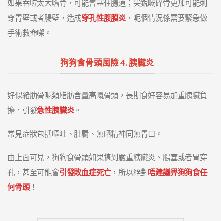
如果吞咗太大嚿骨，可能會塞住腸道；尖銳嘅碎骨更加可能刺
穿胃壁或者腸壁，造成
穿孔性腹膜炎
，呢個情況係需要緊急做
手術救命㗎。
狗狗食骨頭風險 4. 胰臟炎
好似豬肋骨呢類脂肪含量高嘅骨頭，長期食好容易加重胰臟負
擔，引發
急性胰臟炎
。
常見症狀包括嘔吐、肚屙、無晒精神同無胃口。
由上面可見，狗狗食骨頭如果搞到嚴重胰臟炎、腸塞或者胃穿
孔，甚至可能會
引發敗血症死亡
，所以絕對
唔建議畀狗狗食任
何骨頭
！