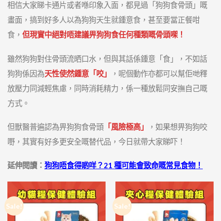
相信大家睇卡通片或者喺印象入面，都見過「狗狗食骨頭」嘅
畫面，搞到好多人以為狗狗天生就鍾意食，甚至要當正餐咁
食，
但現實中絕對唔建議畀狗狗食任何種類嘅骨頭㗎！
雖然狗狗對住骨頭流晒口水，但與其話係鍾意「食」，不如話
狗狗係因為
天性使然鍾意「咬」
，呢個動作亦都可以幫佢哋釋
放壓力同減輕焦慮，同時消耗精力，係一種放鬆同安撫自己嘅
方式。
但獸醫普遍認為畀狗狗食骨頭
「風險極高」
，如果想畀狗狗咬
嘢，其實有好多更安全嘅替代品，今日就帶大家睇吓！
延伸閱讀：
狗狗唔食得啲咩？21 種可能會致命嘅常見食物！
Sale!
Sale!