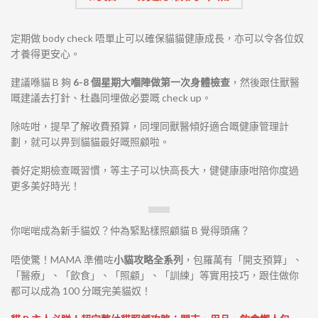
定期做 body check 唔單止可以確保貓貓健康成長，亦可以令各位奴
才養得更安心。
建議喺貓 B 夠
6-8 個星期大嗰陣做第一次身體檢查
，然後跟住獸醫
嘅建議去打針、杜蟲同埋做必要嘅 check up。
除咗咁，提早了解收費預算，同埋同獸醫傾好適合嘅健康管理計
劃，就可以畀到貓貓最好嘅照顧啦。
養好定期檢查嘅習慣，等主子可以快高長大，健健康康咁陪你度過
更多美好時光！
你啱啱成為新手貓奴？仲為緊點樣照顧貓 B 覺得頭痛？
唔使驚！MAMA 準備咗
小貓攻略全系列
，包羅萬有「開支預算」、
「醫療」、「飲食」、「照顧」、「訓練」等實用技巧，跟住做你
都可以成為 100 分嘅完美貓奴！