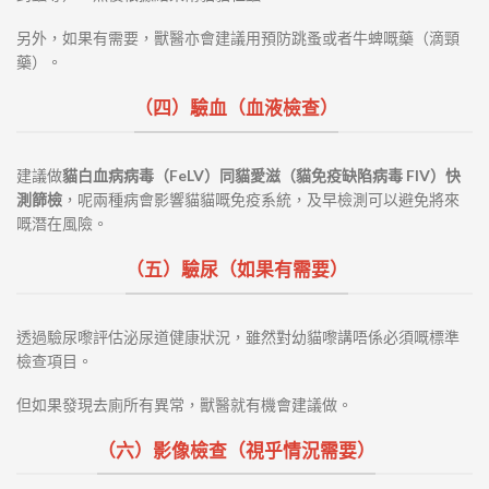
另外，如果有需要，獸醫亦會建議用預防跳蚤或者牛蜱嘅藥（滴頸
藥）。
（四）驗血（血液檢查）
建議做
貓白血病病毒（FeLV）同貓愛滋（貓免疫缺陷病毒 FIV）快
測篩檢
，呢兩種病會影響貓貓嘅免疫系統，及早檢測可以避免將來
嘅潛在風險。
（五）驗尿（如果有需要）
透過驗尿嚟評估泌尿道健康狀況，雖然對幼貓嚟講唔係必須嘅標準
檢查項目。
但如果發現去廁所有異常，獸醫就有機會建議做。
（六）影像檢查（視乎情況需要）