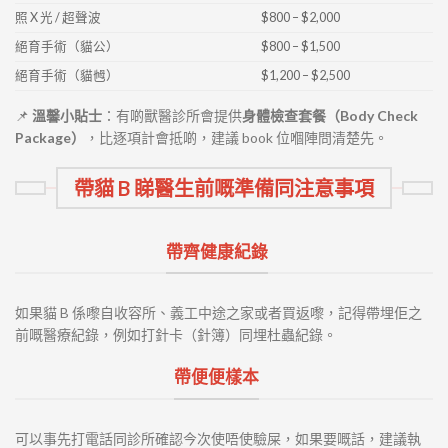
照 X 光 / 超聲波
$800 – $2,000
絕育手術（貓公）
$800 – $1,500
絕育手術（貓乸）
$1,200 – $2,500
📌
溫馨小貼士
：有啲獸醫診所會提供
身體檢查套餐（Body Check
Package）
，比逐項計會抵啲，建議 book 位嗰陣問清楚先。
帶貓 B 睇醫生前嘅準備同注意事項
帶齊健康紀錄
如果貓 B 係嚟自收容所、義工中途之家或者買返嚟，記得帶埋佢之
前嘅醫療紀錄，例如打針卡（針簿）同埋杜蟲紀錄。
帶便便樣本
可以事先打電話同診所確認今次使唔使驗屎，如果要嘅話，建議執