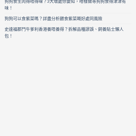
狗狗食生肉得唔得㗎？3大壞處你要知，咁樣做等狗狗食得津津有
味！
狗狗可以食紫菜嗎？詳盡分析餵食紫菜嘅好處同風險
史達福郡鬥牛爹利香港養唔養得？拆解品種謬誤、飼養貼士懶人
包！