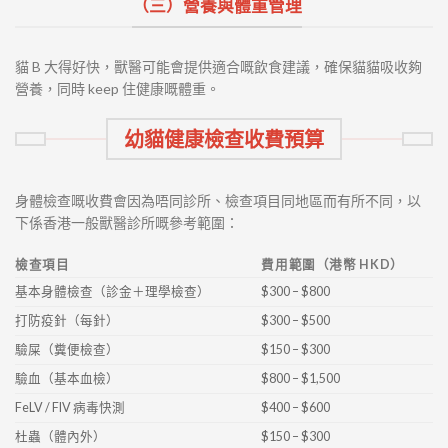
（三）營養與體重管理
貓 B 大得好快，獸醫可能會提供適合嘅飲食建議，確保貓貓吸收夠
營養，同時 keep 住健康嘅體重。
幼貓健康檢查收費預算
身體檢查嘅收費會因為唔同診所、檢查項目同地區而有所不同，以
下係香港一般獸醫診所嘅參考範圍：
檢查項目
費用範圍（港幣 HKD）
基本身體檢查（診金＋理學檢查）
$300 – $800
打防疫針（每針）
$300 – $500
驗屎（糞便檢查）
$150 – $300
驗血（基本血檢）
$800 – $1,500
FeLV / FIV 病毒快測
$400 – $600
杜蟲（體內外）
$150 – $300