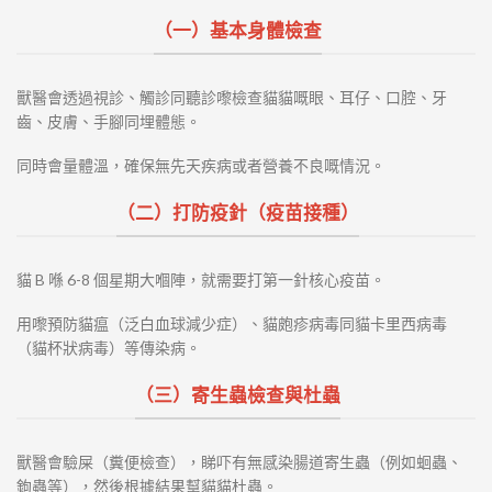
（一）基本身體檢查
獸醫會透過視診、觸診同聽診嚟檢查貓貓嘅眼、耳仔、口腔、牙
齒、皮膚、手腳同埋體態。
同時會量體溫，確保無先天疾病或者營養不良嘅情況。
（二）打防疫針（疫苗接種）
貓 B 喺 6-8 個星期大嗰陣，就需要打第一針核心疫苗。
用嚟預防貓瘟（泛白血球減少症）、貓皰疹病毒同貓卡里西病毒
（貓杯狀病毒）等傳染病。
（三）寄生蟲檢查與杜蟲
獸醫會驗屎（糞便檢查），睇吓有無感染腸道寄生蟲（例如蛔蟲、
鉤蟲等），然後根據結果幫貓貓杜蟲。