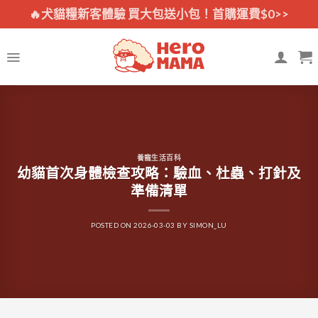
Skip
🔥犬貓糧新客體驗 買大包送小包！首購運費$0>>
to
content
養寵生活百科
幼貓首次身體檢查攻略：驗血、杜蟲、打針及
準備清單
POSTED ON
2026-03-03
BY
SIMON_LU