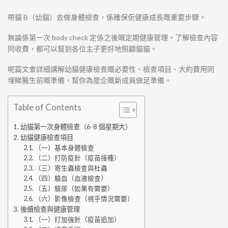
帶貓 B（幼貓）去做身體檢查，係確保佢健康成長嘅重要步驟。
無論係第一次 body check 定係之後嘅定期健康管理，了解檢查內容
同收費，都可以幫到各位主子更好地照顧貓貓。
呢篇文會詳細講解幼貓健康檢查嘅必要性、檢查項目、大約費用同
埋睇醫生前嘅準備，幫你為屋企嘅新成員做足準備。
Table of Contents
幼貓第一次身體檢查（6-8 個星期大）
幼貓健康檢查項目
（一）基本身體檢查
（二）打防疫針（疫苗接種）
（三）寄生蟲檢查與杜蟲
（四）驗血（血液檢查）
（五）驗尿（如果有需要）
（六）影像檢查（視乎情況需要）
後續檢查與健康管理
（一）打加強針（疫苗追加）