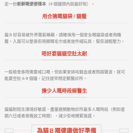
定一份
新鮮嘅便便樣本
（4 個鐘頭內就最好啦）。
用合適嘅貓袋 / 貓籠
貓 B 好容易被外界聲氣嚇親，請確保用一個安全嘅貓袋或者飛機
籠，入面可以墊張佢用開嘅毛巾或者放件細玩具，幫佢減輕壓力。
唔好要貓貓空肚太耐
一般檢查係唔需要戒口嘅，但如果安排咗驗血或者照超聲波，就可
能要空肚 6-8 個鐘，記住提早問定獸醫診所。
揀少人嘅時段睇醫生
貓貓對陌生環境好敏感，盡量避開動物診所最多人嘅時段（例如星
期六日或者夜晚放工時間），減少佢哋嘅緊張感。
為貓 B 嘅健康做好準備