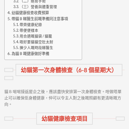
（二）絕育手術
（三）營養與體重管理
幼貓健康檢查收費預算
帶貓 B 睇醫生前嘅準備同注意事項
帶齊健康紀錄
帶便便樣本
用合適嘅貓袋 / 貓籠
唔好要貓貓空肚太耐
揀少人嘅時段睇醫生
為貓 B 嘅健康做好準備
幼貓第一次身體檢查（6-8 個星期大）
貓 B 啱啱接返屋企之後，應該盡快安排第一次身體檢查。咁做唔單
止可以確保佢身體健康，仲可以令主人對之後嘅照顧有更清晰嘅方
向。
幼貓健康檢查項目