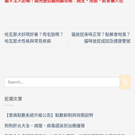
貓 B 主人必睇！超完整幼貓照顧攻略：開支、用品、飲食懶人包
哈瓦那犬好唔好養？甩毛勁嗎？
貓放屁係咪正常？點解會咁臭？
哈瓦那犬性格與常見疾病
貓咪放屁成因及健康警號
近期文章
【會員點數系統升級公告】點數新制與效期說明
狗狗肝炎大全，病徵、病毒感染到治療護理