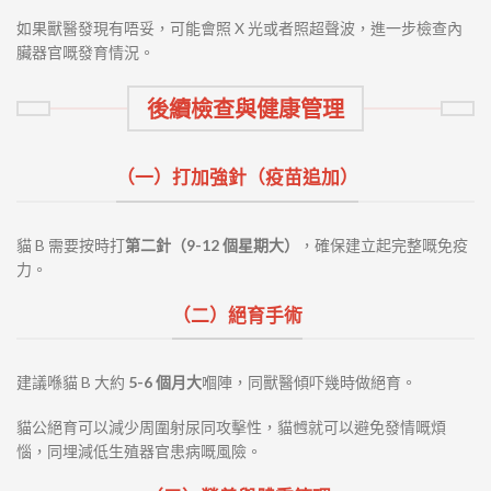
如果獸醫發現有唔妥，可能會照 X 光或者照超聲波，進一步檢查內
臟器官嘅發育情況。
後續檢查與健康管理
（一）打加強針（疫苗追加）
貓 B 需要按時打
第二針（9-12 個星期大）
，確保建立起完整嘅免疫
力。
（二）絕育手術
建議喺貓 B 大約
5-6 個月大
嗰陣，同獸醫傾吓幾時做絕育。
貓公絕育可以減少周圍射尿同攻擊性，貓乸就可以避免發情嘅煩
惱，同埋減低生殖器官患病嘅風險。