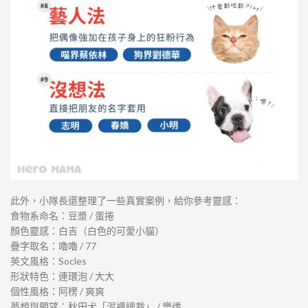
此外，小隊長還整理了一些真實案例，給你參考靈感：
食物系命名：豆漿 / 蛋捲
顏色靈感：白吉（白色的可愛小貓）
疊字取名：嚕嚕 / 77
英文風格：Socles
形狀特色：連環泡 / 大大
個性風格：阿楞 / 爽爽
夢想與願望：秋田犬「泥褲總裁」 / 樂透