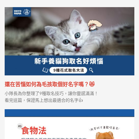
還在苦惱如何為毛孩取個好名字嗎？😻
小隊長為你整理了9種取名技巧，讓你靈感滿滿！
看完這篇，保證馬上想出最適合的名字👍