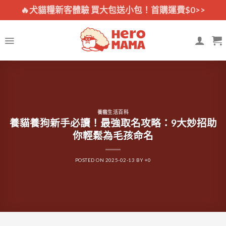
Skip
🔥犬貓糧新客體驗 買大包送小包！首購運費$0>>
to
content
養寵生活百科
養貓養狗新手必讀！最強取名攻略：9大妙招助
你輕鬆為毛孩命名
POSTED ON
2025-02-13
BY
+0