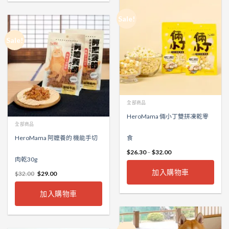
Sale!
Sale!
全部商品
HeroMama 倆小丁雙拼凍乾零
全部商品
HeroMama 阿嬤養的 機能手切
食
$
26.30
–
$
32.00
肉乾30g
加入購物車
$
32.00
$
29.00
加入購物車