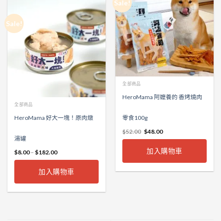
Sale!
Sale!
全部商品
HeroMama 阿嬤養的 香烤燒肉
全部商品
HeroMama 好大一塊！原肉燉
零食100g
$
52.00
$
48.00
湯罐
加入購物車
$
8.00
–
$
182.00
加入購物車