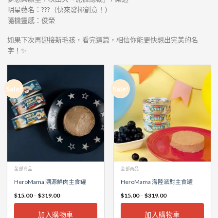
明星藝名：???（快來發揮創意！）
隨機靈感：俊榮
如果下次再迎接新毛孩，看完這篇，相信你能更快想出完美的名
字！✨
Sale!
Sale!
全部商品
全部商品
HeroMama 溯源鮮肉主食罐
HeroMama 海陸派對主食罐
$
15.00
–
$
319.00
$
15.00
–
$
319.00
加入購物車
加入購物車