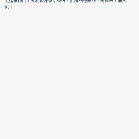
史達福郡鬥牛爹利香港養唔養得？拆解品種謬誤、飼養貼士懶人
包！