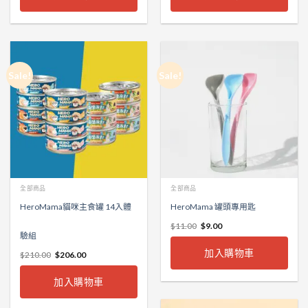
Sale!
Sale!
全部商品
全部商品
HeroMama貓咪主食罐 14入體
HeroMama 罐頭專用匙
$
11.00
$
9.00
驗組
加入購物車
$
210.00
$
206.00
加入購物車