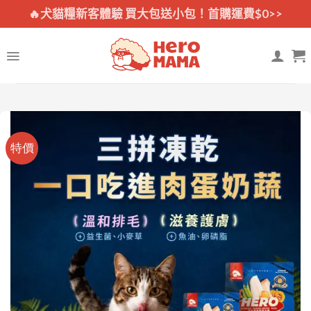
Skip
🔥犬貓糧新客體驗 買大包送小包！首購運費$0>>
to
content
特價