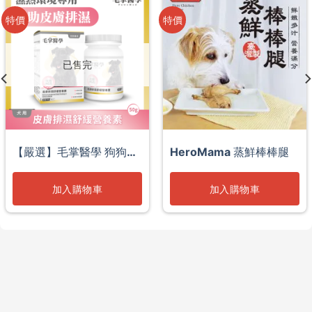
特價
特價
已售完
【嚴選】毛掌醫學 狗狗皮
HeroMama 蒸鮮棒棒腿
膚排濕舒緩營養素
加入購物車
加入購物車