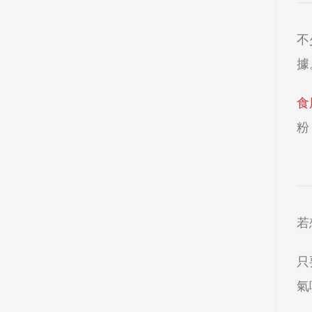
不
據
食
粉
若
只
氣