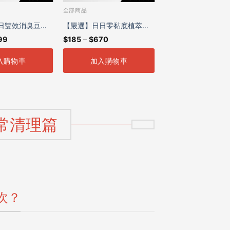
全部商品
日雙效消臭豆腐
【嚴選】日日零黏底植萃消
99
$
185
–
$
670
臭木薯砂2.35kg
入購物車
加入購物車
常清理篇
次？