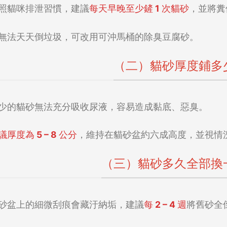
照貓咪排泄習慣，建議
每天早晚至少鏟 1 次貓砂
，並將糞
無法天天倒垃圾，可改用可沖馬桶的除臭豆腐砂。
（二）貓砂厚度鋪多
少的貓砂無法充分吸收尿液，容易造成黏底、惡臭。
議厚度為 5 – 8 公分
，維持在貓砂盆約六成高度，並視情
（三）貓砂多久全部換
砂盆上的細微刮痕會藏汙納垢，建議
每 2 – 4 週
將舊砂全