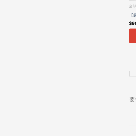
全
【
$
9
混合
要