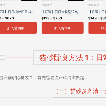
部商品
全部商品
全部商品
嚴選】日日極致四重消臭
【嚴選】日日米粒型消臭豆
【嚴選】日
9
–
$
620
$
129
–
$
750
$
149
–
$
8
貓砂2.4kg
腐砂2.4kg
砂2.7kg
加入購物車
加入購物車
加
貓砂除臭方法 1：日
提升貓砂除臭效果，首先需要從正確清潔做起：
（一）貓砂多久清一