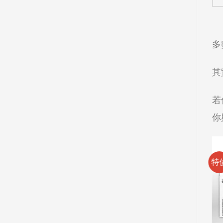
多
其
若
你
特