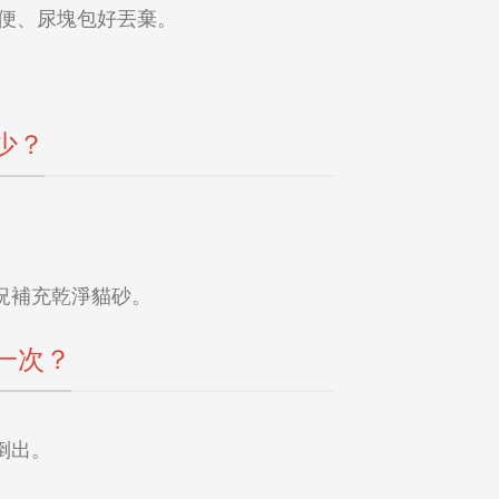
便、尿塊包好丟棄。
少？
況補充乾淨貓砂。
一次？
倒出。