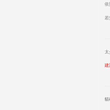
依
若
太
建
貓