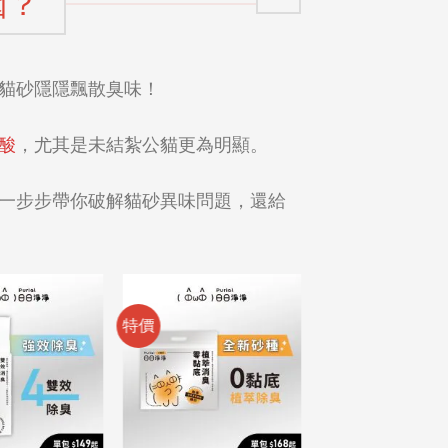
因？
貓砂隱隱飄散臭味！
酸
，尤其是未結紮公貓更為明顯。
一步步帶你破解貓砂異味問題，還給
特價