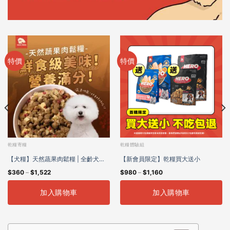
特價
特價
乾糧寄糧
乾糧體驗組
【犬糧】天然蔬果肉鬆糧 | 全齡犬適
【新會員限定】乾糧買大送小
$
360
–
$
1,522
$
980
–
$
1,160
用
加入購物車
加入購物車