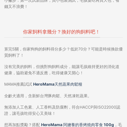
小撇步
：第一次試新品牌，買小包裝測試，毛孩愛吃再買大包，省
錢又不浪費！
你家飼料拿幾分？換好的狗飼料吧！
算完5關，你家狗狗的飼料得分多少？低於70分？可能是時候換款
優
質飼料
了！
沒有完美的飼料，但挑對
狗飼料成分
，能讓毛孩維持更好的消化道
健康，協助避免不適反應，吃得健康又開心！
MAMA推薦試試
HeroMama天然蔬果肉鬆糧
全齡犬適用，含新鮮台灣豚肉鬆、天然凍乾蔬果。
無添加人工色素、人工香料及防腐劑，符合HACCP與ISO22000認
證，讓毛孩吃得安心又美味！
想再加點獎勵？搭配
HeroMama 阿嬤養的香烤燒肉零食 100g
，毛