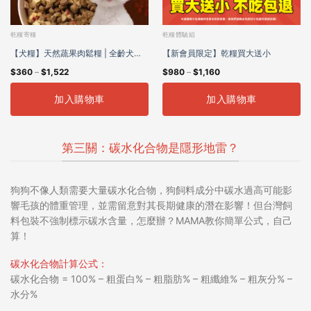
乾糧寄糧
乾糧體驗組
【犬糧】天然蔬果肉鬆糧 | 全齡犬適
【新會員限定】乾糧買大送小
$
360
–
$
1,522
$
980
–
$
1,160
用
加入購物車
加入購物車
第三關：碳水化合物是隱形地雷？
狗狗不像人類需要大量碳水化合物，
狗飼料成分中碳水過高可能
影
響毛孩的體重管理
，並
需留意對其長期健康的潛在影響
！但台灣飼
料包裝不強制標示碳水含量，怎麼辦？MAMA教你簡單公式，自己
算！
碳水化合物計算公式
：
碳水化合物 = 100% – 粗蛋白% – 粗脂肪% – 粗纖維% – 粗灰分% –
水分%