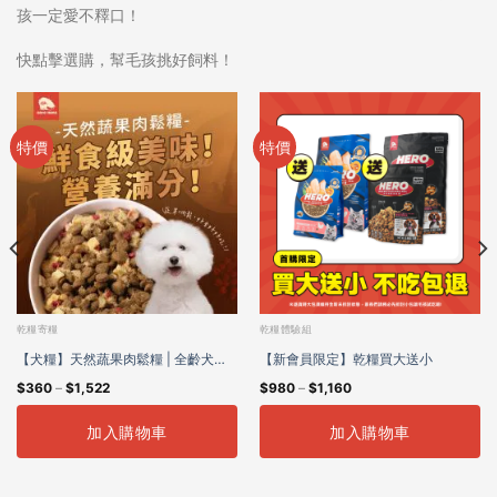
孩一定愛不釋口！
快點擊選購，幫毛孩挑好飼料！
特價
特價
乾糧寄糧
乾糧體驗組
【犬糧】天然蔬果肉鬆糧 | 全齡犬適
【新會員限定】乾糧買大送小
$
360
–
$
1,522
$
980
–
$
1,160
用
加入購物車
加入購物車