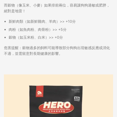
而穀物（像玉米、小麥）如果排前兩位，容易讓狗狗過敏或肥胖，
絕對是地雷！
新鮮肉類
（如新鮮雞肉、羊肉）>> +10分
肉粉
（如魚肉粉、肉骨粉）>> +5分
穀物
（如玉米粉、白米）>> +0分
危害提醒：穀物過多的飼料可能
導致部分狗狗出現敏感反應或消化
不適
，並
需留意對長期健康的影響
。