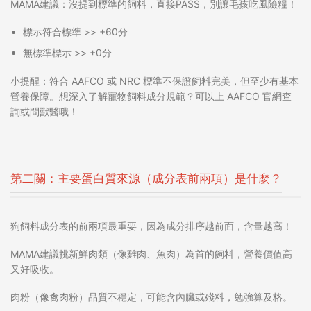
MAMA建議：沒提到標準的飼料，直接PASS，別讓毛孩吃風險糧！
標示符合標準
>> +60分
無標準標示
>> +0分
小提醒
：符合 AAFCO 或 NRC 標準不保證飼料完美，但至少有基本
營養保障。想深入了解
寵物飼料成分
規範？可以上 AAFCO 官網查
詢或問獸醫哦！
第二關：主要蛋白質來源（成分表前兩項）是什麼？
狗飼料成分表
的前兩項最重要，因為成分排序越前面，含量越高！
MAMA建議挑新鮮肉類（像雞肉、魚肉）為首的飼料，營養價值高
又好吸收。
肉粉（像禽肉粉）品質不穩定，可能含內臟或殘料，勉強算及格。