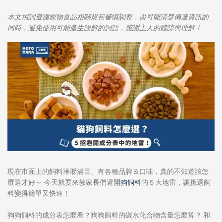
本文用詞遵循寵物食品相關規範審慎調整，盡可能清楚傳達資訊的
同時，避免使用可能產生誤解的詞語，感謝主人的體諒與理解！
現在市面上的飼料琳瑯滿目、有各種品牌＆口味，真的不知道該怎
麼選才好～ 今天就要來教家長們避開
狗飼料
的５大地雷，讓挑選飼
料變得簡單又快速！
狗狗飼料的成分表怎麼看？狗狗飼料的碳水化合物含量怎麼算？
和