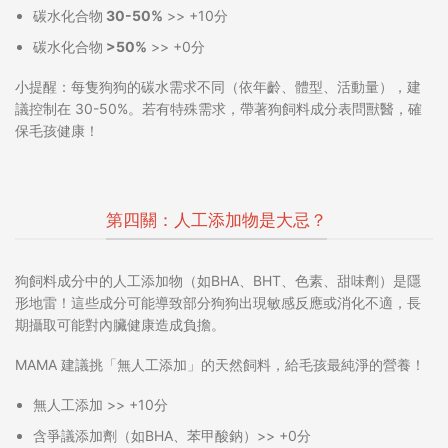
碳水化合物 30-50%
>> +10分
碳水化合物 >50%
>> +0分
小提醒
：每隻狗狗的碳水需求不同（依年齡、體型、活動量），建
議控制在 30-50%。若有特殊需求，帶著
狗飼料成分表
問獸醫，確
保毛孩健康！
第四關：人工添加物是大忌？
狗飼料成分
中的人工添加物（如BHA、BHT、色素、甜味劑）是隱
形地雷！這些成分可能導致部分狗狗出現敏感反應或消化不適，長
期攝取可能對內臟健康造成負擔。
MAMA 建議挑「無人工添加」的天然飼料，給毛孩最純淨的營養！
無人工添加
>> +10分
含爭議添加劑
（如BHA、苯甲酸鈉）>> +0分