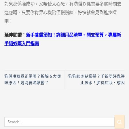
如果都係唔成功，又唔使太心急，有啲貓 B 係需要多啲時間去
適應嘅，只要你肯畀心機陪佢慢慢練，好快就會見到進步㗎
喇！
延伸閱讀：
新手養貓須知！詳細用品清單、開支預算，專屬新
手貓奴嘅入門指南
狗係咁瞓覺正常嗎？拆解 6 大嗜
狗狗肺炎點樣醫？千祈唔好亂餵
睡原因！幾時要睇獸醫？
止咳水！肺炎症狀、成因