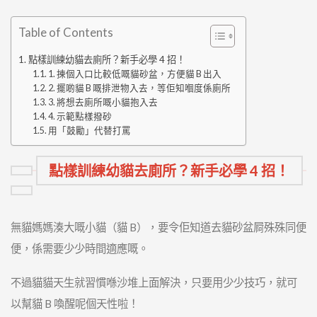
Table of Contents
點樣訓練幼貓去廁所？新手必學 4 招！
1. 揀個入口比較低嘅貓砂盆，方便貓 B 出入
2. 擺啲貓 B 嘅排泄物入去，等佢知嗰度係廁所
3. 將想去廁所嘅小貓抱入去
4. 示範點樣撥砂
用「鼓勵」代替打罵
點樣訓練幼貓去廁所？新手必學 4 招！
無貓媽媽湊大嘅小貓（貓 B），要令佢知道去貓砂盆屙殊殊同便
便，係需要少少時間適應嘅。
不過貓貓天生就習慣喺沙堆上面解決，只要用少少技巧，就可
以幫貓 B 喚醒呢個天性啦！