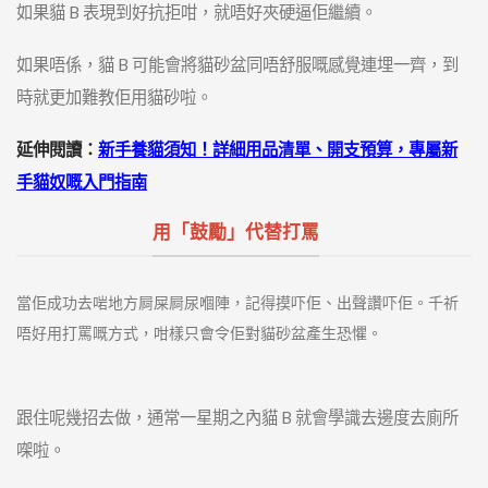
如果貓 B 表現到好抗拒咁，就唔好夾硬逼佢繼續。
如果唔係，貓 B 可能會將貓砂盆同唔舒服嘅感覺連埋一齊，到
時就更加難教佢用貓砂啦。
延伸閱讀：
新手養貓須知！詳細用品清單、開支預算，專屬新
手貓奴嘅入門指南
用「鼓勵」代替打罵
當佢成功去啱地方屙屎屙尿嗰陣，記得摸吓佢、出聲讚吓佢。千祈
唔好用打罵嘅方式，咁樣只會令佢對貓砂盆產生恐懼。
跟住呢幾招去做，通常一星期之內貓 B 就會學識去邊度去廁所
㗎啦。