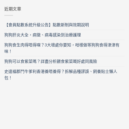
近期文章
【會員點數系統升級公告】點數新制與效期說明
狗狗肝炎大全，病徵、病毒感染到治療護理
狗狗食生肉得唔得㗎？3大壞處你要知，咁樣做等狗狗食得津津有
味！
狗狗可以食紫菜嗎？詳盡分析餵食紫菜嘅好處同風險
史達福郡鬥牛爹利香港養唔養得？拆解品種謬誤、飼養貼士懶人
包！