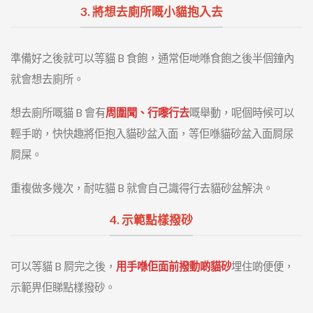
3. 將想去廁所嘅小貓抱入去
準備好之後就可以等貓 B 食飽，通常佢哋喺食飽之後半個鐘內
就會想去廁所。
想去廁所嘅貓 B 會有
周圍聞、行嚟行去
嘅舉動，呢個時候可以
輕手啲，快快趣將佢抱入貓砂盆入面，等佢喺貓砂盆入面屙尿
屙屎。
重複做多幾次，耐咗貓 B 就會自己識得行去貓砂盆解決。
4. 示範點樣撥砂
可以等貓 B 屙完之後，
用手喺佢面前撥動啲貓砂
埋住啲便便，
示範畀佢睇點樣撥砂。