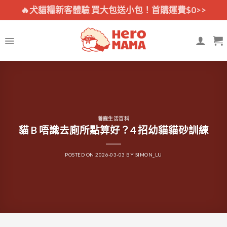
Skip
🔥犬貓糧新客體驗 買大包送小包！首購運費$0>>
to
content
養寵生活百科
貓 B 唔識去廁所點算好？4 招幼貓貓砂訓練
POSTED ON
2026-03-03
BY
SIMON_LU