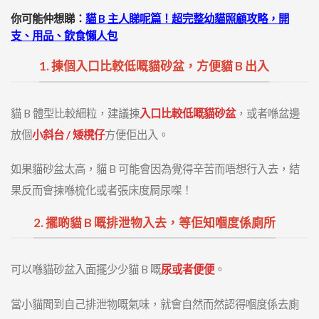
你可能仲想睇：
貓 B 主人睇呢篇！超完整幼貓照顧攻略，開
支、用品、飲食懶人包
1. 揀個入口比較低嘅貓砂盆，方便貓 B 出入
貓 B 體型比較細粒，建議揀
入口比較低嘅貓砂盆
，
或者喺盆邊
放個
小斜台 / 矮櫈仔
方便佢出入。
如果貓砂盆太高，貓 B 可能會因為覺得辛苦而唔想行入去，結
果反而會揀喺梳化或者張床度屙尿㗎！
2. 擺啲貓 B 嘅排泄物入去，等佢知嗰度係廁所
可以喺貓砂盆入面擺少少貓 B 嘅
尿或者便便
。
當小貓聞到自己排泄物嘅氣味，就會自然而然認得嗰度係去廁