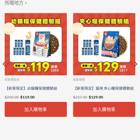
所嘅地方。
Sale!
Sale!
乾糧體驗組
乾糧寄糧
【新客限定】幼貓糧保健體驗組
【新客限定】貓用 夾心糧保健體驗組
$
203.00
$
119.00
$
217.00
$
129.00
加入購物車
加入購物車