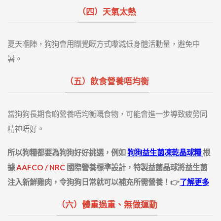
（四）天氣太熱
夏天嗰陣，狗狗會用瞓覺嘅方式嚟減低身體活動量，避免中
暑。
（五）飲食營養唔均衡
當狗狗長期食啲營養唔均衡嘅食物，可能會進一步導致疲勞同
精神唔好。
所以狗糧都要為狗狗好好挑選，例如
狗狗益生菌凍乾晶球糧
根
據
AAFCO / NRC
國際營養標準設計，特製益菌晶球將益生菌
注入新鮮雞肉，令狗狗日常就可以補充所需營養！👉
了解更多
（六）體重過重、無做運動