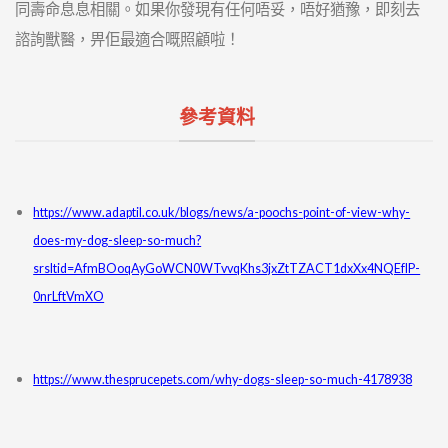
同壽命息息相關。如果你發現有任何唔妥，唔好猶豫，即刻去
諮詢獸醫，畀佢最適合嘅照顧啦！
參考資料
https://www.adaptil.co.uk/blogs/news/a-poochs-point-of-view-why-
does-my-dog-sleep-so-much?
srsltid=AfmBOoqAyGoWCN0WTvvqKhs3jxZtTZACT1dxXx4NQEfIP-
0nrLftVmXO
https://www.thesprucepets.com/why-dogs-sleep-so-much-4178938