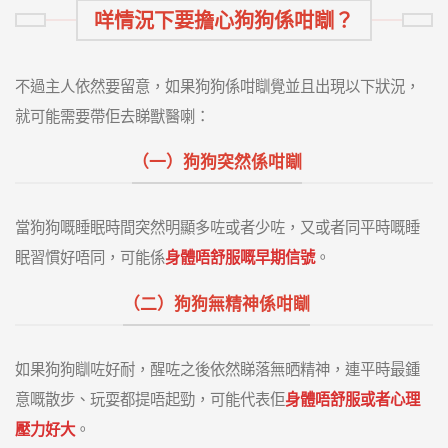
咩情況下要擔心狗狗係咁瞓？
不過主人依然要留意，如果狗狗係咁瞓覺並且出現以下狀況，
就可能需要帶佢去睇獸醫喇：
（一）狗狗突然係咁瞓
當狗狗嘅睡眠時間突然明顯多咗或者少咗，又或者同平時嘅睡
眠習慣好唔同，可能係
身體唔舒服嘅早期信號
。
（二）狗狗無精神係咁瞓
如果狗狗瞓咗好耐，醒咗之後依然睇落無晒精神，連平時最鍾
意嘅散步、玩耍都提唔起勁，可能代表佢
身體唔舒服或者心理
壓力好大
。