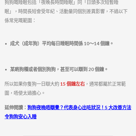
狗狗嘅睡眠包括「夜晚長時間睡眠」同「日頭多次短暫睡
眠」，時間長短會受年紀、活動量同個別差異影響，不過以下
係常見嘅範圍：
成犬（成年狗）平均每日睡眠時間係 10～14 個鐘。
某啲狗種或者個別狗狗，甚至可以瞓到 20 個鐘。
所以如果你隻狗一日瞓大約
15 個鐘左右
，通常都屬於正常範
圍，唔使太過擔心。
延伸閱讀：
狗狗夜晚唔瞓覺？代表身心出咗狀況！5 大改善方法
令狗狗安心入睡