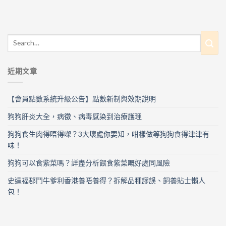
近期文章
【會員點數系統升級公告】點數新制與效期說明
狗狗肝炎大全，病徵、病毒感染到治療護理
狗狗食生肉得唔得㗎？3大壞處你要知，咁樣做等狗狗食得津津有
味！
狗狗可以食紫菜嗎？詳盡分析餵食紫菜嘅好處同風險
史達福郡鬥牛爹利香港養唔養得？拆解品種謬誤、飼養貼士懶人
包！