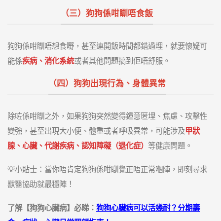
（三）狗狗係咁瞓唔食飯
狗狗係咁瞓唔想食嘢，甚至連開飯時間都錯過埋，就要懷疑可
能係
疾病、消化系統
或者其他問題搞到佢唔舒服。
（四）狗狗出現行為、身體異常
除咗係咁瞓之外，如果狗狗突然變得鍾意匿埋、焦慮、攻擊性
變強，甚至出現大小便、體重或者呼吸異常，可能涉及
甲狀
腺、心臟、代謝疾病、認知障礙（退化症）
等健康問題。
💡小貼士：當你唔肯定狗狗係咁瞓覺正唔正常嗰陣，即刻尋求
獸醫協助就最穩陣！
了解【狗狗心臟病】必睇：
狗狗心臟病可以活幾耐？分期壽