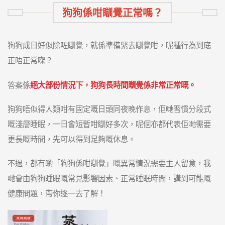
狗狗係咁瞓覺正常嗎？
狗狗成日好似除咗瞓覺，就係準備緊去瞓覺咁，呢種行為到底
正唔正常㗎？
答案係
絕大部份情況下，狗狗長時間瞓覺係非常正常嘅。
狗狗唔似得人類咁有固定嘅日頭同夜晚作息，佢哋習慣分段式
嘅淺層睡眠，一日會短暫咁瞓好多次，呢個亦都代表佢哋需要
更長嘅時間，先可以得到足夠嘅休息。
不過，都有啲「狗狗係咁瞓覺」嘅異常情況需要主人留意，我
哋會由狗狗睡眠嘅常見影響因素、正常睡眠時間，講到可能嘅
健康問題，帶你逐一去了解！