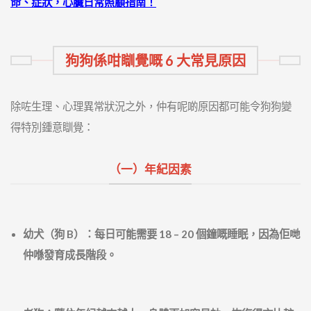
命、症狀，心臟日常照顧指南！
狗狗係咁瞓覺嘅 6 大常見原因
除咗生理、心理異常狀況之外，仲有呢啲原因都可能令狗狗變
得特別鍾意瞓覺：
（一）年紀因素
幼犬（狗 B）：每日可能需要 18 – 20 個鐘嘅睡眠，因為佢哋
仲喺發育成長階段。