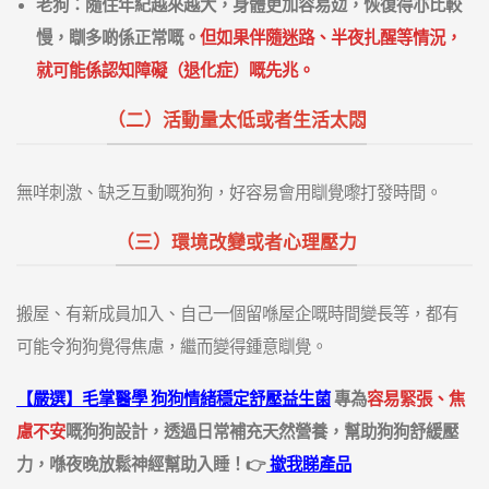
老狗：隨住年紀越來越大，身體更加容易攰，恢復得亦比較
慢，瞓多啲係正常嘅。
但如果伴隨迷路、半夜扎醒等情況，
就可能係認知障礙（退化症）嘅先兆。
（二）活動量太低或者生活太悶
無咩刺激、缺乏互動嘅狗狗，好容易會用瞓覺嚟打發時間。
（三）環境改變或者心理壓力
搬屋、有新成員加入、自己一個留喺屋企嘅時間變長等，都有
可能令狗狗覺得焦慮，繼而變得鍾意瞓覺。
【嚴選】毛掌醫學 狗狗情緒穩定舒壓益生菌
專為
容易緊張、焦
慮不安
嘅狗狗設計，透過日常補充天然營養，幫助狗狗舒緩壓
力，喺夜晚放鬆神經幫助入睡！👉
撳我睇產品