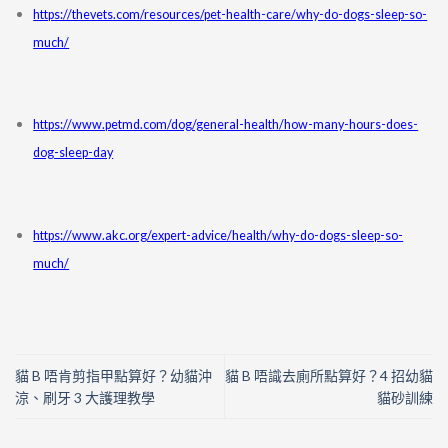
https://thevets.com/resources/pet-health-care/why-do-dogs-sleep-so-
much/
https://www.petmd.com/dog/general-health/how-many-hours-does-
dog-sleep-day
https://www.akc.org/expert-advice/health/why-do-dogs-sleep-so-
much/
貓 B 唔肯剪指甲點算好？幼貓沖
貓 B 唔識去廁所點算好？4 招幼貓
涼、刷牙 3 大護理教學
貓砂訓練