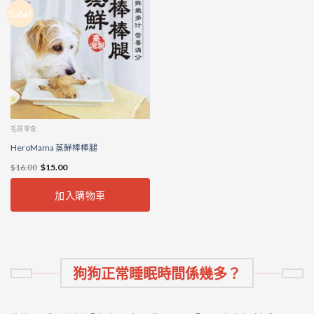
Sale!
毛孩零食
HeroMama 蒸鮮棒棒腿
$
16.00
$
15.00
加入購物車
狗狗正常睡眠時間係幾多？