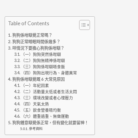
Table of Contents
狗狗係咁瞓覺正常嗎？
狗狗正常睡眠時間係幾多？
咩情況下要擔心狗狗係咁瞓？
（一）狗狗突然係咁瞓
（二）狗狗無精神係咁瞓
（三）狗狗係咁瞓唔食飯
（四）狗狗出現行為、身體異常
狗狗係咁瞓覺嘅 6 大常見原因
（一）年紀因素
（二）活動量太低或者生活太悶
（三）環境改變或者心理壓力
（四）天氣太熱
（五）飲食營養唔均衡
（六）體重過重、無做運動
狗狗鍾意瞓覺係正常，但有變化就要留神！
參考資料