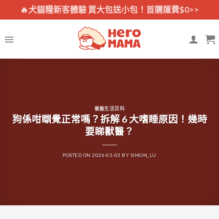
Skip
🔥犬貓糧新客體驗 買大包送小包！首購運費$0>>
to
content
養寵生活百科
狗係咁瞓覺正常嗎？拆解 6 大嗜睡原因！幾時
要睇獸醫？
POSTED ON
2026-03-03
BY
SIMON_LU