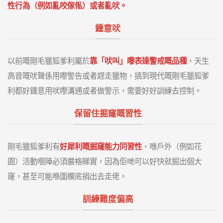
性行為（例如亂咬傢俬）或者亂吠。
鍾意吠
以前嘅剛毛獵狐爹利屬於
靠「吠叫」嚟表達警戒嘅品種
，天生
高音嘅吠聲係用嚟警告或者趕走獵物，搞到現代嘅剛毛獵狐爹
利都好鍾意用吠嚟溝通或者做警示，需要好好訓練去控制。
保留住掘窿嘅習性
剛毛獵狐爹利有
好犀利嘅掘窿能力同習性
，喺戶外（例如花
園）活動嗰陣必須嚴格睇實，因為佢哋可以好快就掘出個大
窿，甚至可能喺圍欄底捐出去走佬。
訓練難度偏高