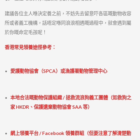
建議各位主人喺決定養之前，不妨先去留意吓各區嘅動物收容
所或者義工機構，話唔定喺同浪浪相遇嘅過程中，就會遇到屬
於你嘅命定毛孩呢！
香港常見領養途徑參考：
愛護動物協會（SPCA）或漁護署動物管理中心
本地合法嘅動物保護組織 / 拯救流浪狗義工團體（如救狗之
家 HKDR、保護遺棄動物協會 SAA 等）
網上領養平台 / Facebook 領養群組（但要注意了解清楚動