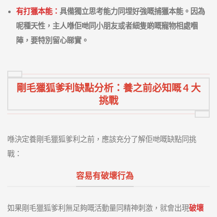
有打獵本能：
具備獨立思考能力同埋好強嘅捕獵本能。因為
呢種天性，主人喺佢哋同小朋友或者細隻啲嘅寵物相處嗰
陣，要特別留心睇實。
剛毛獵狐爹利缺點分析：養之前必知嘅 4 大
挑戰
喺決定養剛毛獵狐爹利之前，應該充分了解佢哋嘅缺點同挑
戰：
容易有破壞行為
如果剛毛獵狐爹利無足夠嘅活動量同精神刺激，就會出現
破壞