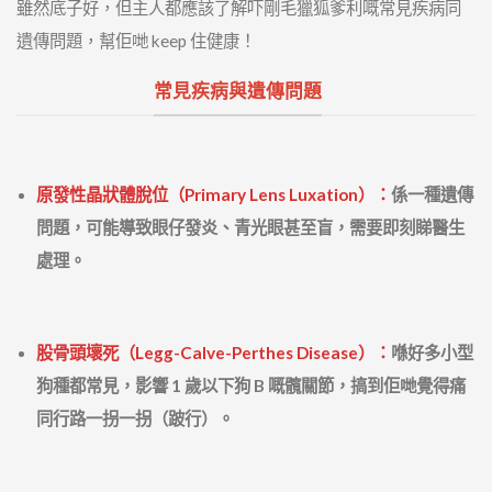
雖然底子好，但主人都應該了解吓剛毛獵狐爹利嘅常見疾病同
遺傳問題，幫佢哋 keep 住健康！
常見疾病與遺傳問題
原發性晶狀體脫位（Primary Lens Luxation）：
係一種遺傳
問題，可能導致眼仔發炎、青光眼甚至盲，需要即刻睇醫生
處理。
股骨頭壞死（Legg-Calve-Perthes Disease）：
喺好多小型
狗種都常見，影響 1 歲以下狗 B 嘅髖關節，搞到佢哋覺得痛
同行路一拐一拐（跛行）。