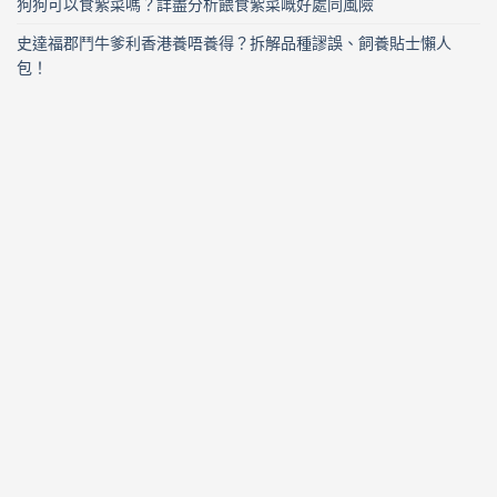
狗狗可以食紫菜嗎？詳盡分析餵食紫菜嘅好處同風險
史達福郡鬥牛爹利香港養唔養得？拆解品種謬誤、飼養貼士懶人
包！