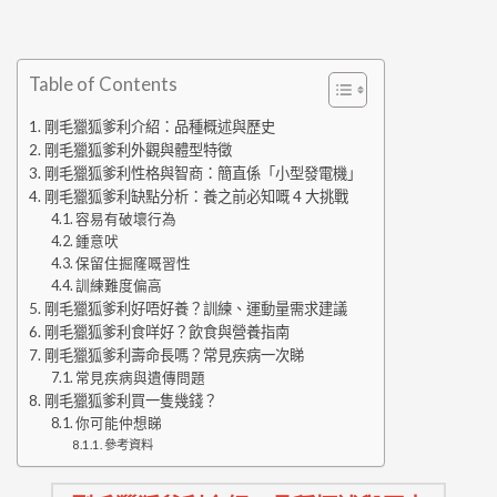
Table of Contents
剛毛獵狐爹利介紹：品種概述與歷史
剛毛獵狐爹利外觀與體型特徵
剛毛獵狐爹利性格與智商：簡直係「小型發電機」
剛毛獵狐爹利缺點分析：養之前必知嘅 4 大挑戰
容易有破壞行為
鍾意吠
保留住掘窿嘅習性
訓練難度偏高
剛毛獵狐爹利好唔好養？訓練、運動量需求建議
剛毛獵狐爹利食咩好？飲食與營養指南
剛毛獵狐爹利壽命長嗎？常見疾病一次睇
常見疾病與遺傳問題
剛毛獵狐爹利買一隻幾錢？
你可能仲想睇
參考資料