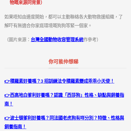
物嘅來源同背景）
如果唔知由邊度開始，都可以主動聯絡各大動物救援組織，了
解吓有無適合你家庭環境嘅狗狗等緊一個家。
（圖片來源：
台灣全國動物收容管理系統
作參考）
你可能仲想睇
👉
積羅素好養嗎？3 招訓練法令積羅素變成乖乖小天使！
👉
西高地白爹利好養嗎？認識「西莎狗」性格、缺點與飼養指
南！
👉
波士頓爹利好養嗎？同法國老虎狗有咩分別？特徵、性格與
飼養指南！