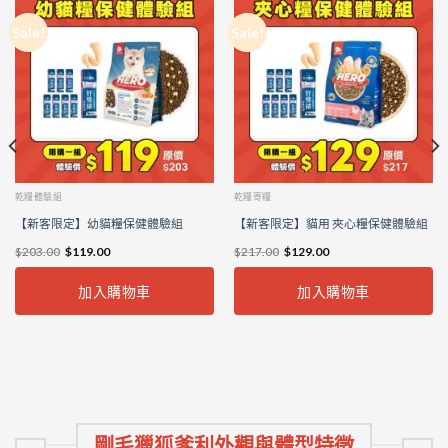
Sale!
Sale!
乾糧體驗組
乾糧寄糧
【新客限定】幼貓糧保健體驗組
【新客限定】貓用 夾心糧保健體驗組
$
203.00
$
119.00
$
217.00
$
129.00
加入購物車
加入購物車
剛毛獵狐爹利外觀與體型特徵