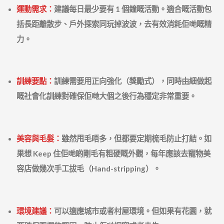
運動需求：
建議每日最少要有 1 個鐘嘅活動。適合嘅活動包
括長距離散步、戶外探索同玩掉波波，去有效消耗佢哋嘅精
力。
訓練要點：
訓練需要用正向強化（獎勵式），同時由細做起
嘅社會化訓練對確保佢哋大個之後行為穩定非常重要。
美容與毛髮：
雖然甩毛唔多，但都要定期梳毛防止打結。如
果想 Keep 住佢哋啲剛毛有粗硬嘅外觀，每年應該去寵物美
容店做幾次手工拔毛（Hand-stripping）。
環境建議：
可以適應城市或者村屋環境。但如果有花園，就