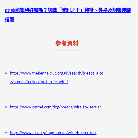
👉
萬能爹利好養嗎？認識「爹利之王」特徵、性格及飼養建議
指南
參考資料
https://www.thekennelclub.org.uk/search/breeds-a-to-
z/breeds/terrier/fox-terrier-wire/
https://www.petmd.com/dog/breeds/wire-fox-terrier
https://www.akc.org/dog-breeds/wire-fox-terrier/