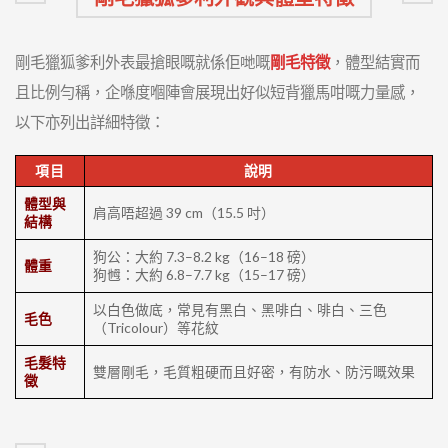
剛毛獵狐爹利外表最搶眼嘅就係佢哋嘅
剛毛特徵
，體型結實而
且比例勻稱，企喺度嗰陣會展現出好似短背獵馬咁嘅力量感，
以下亦列出詳細特徵：
項目
說明
體型與
肩高唔超過 39 cm（15.5 吋）
結構
狗公：大約 7.3–8.2 kg（16–18 磅）
體重
狗乸：大約 6.8–7.7 kg（15–17 磅）
以白色做底，常見有黑白、黑啡白、啡白、三色
毛色
（Tricolour）等花紋
毛髮特
雙層剛毛，毛質粗硬而且好密，有防水、防污嘅效果
徵