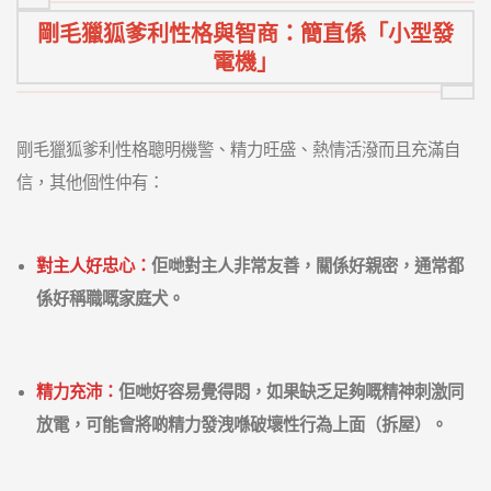
剛毛獵狐爹利性格與智商：簡直係「小型發
電機」
剛毛獵狐爹利性格聰明機警、精力旺盛、熱情活潑而且充滿自
信，其他個性仲有：
對主人好忠心：
佢哋對主人非常友善，關係好親密，通常都
係好稱職嘅家庭犬。
精力充沛：
佢哋好容易覺得悶，如果缺乏足夠嘅精神刺激同
放電，可能會將啲精力發洩喺破壞性行為上面（拆屋）。