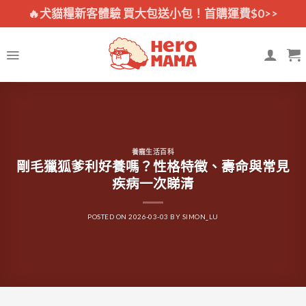
Skip
🔥犬貓糧新客體驗 買大包送小包！首購運費$0>>
to
content
養寵生活百科
剛毛獵狐爹利好養嗎？性格特徵、壽命與常見
疾病一次睇清
POSTED ON
2026-03-03
BY
SIMON_LU