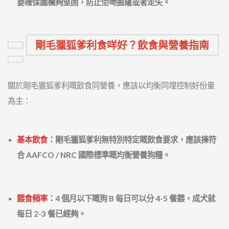
要確保圍欄夠堅固，防止佢哋掘窿或者走失。
剛毛獵狐爹利食咩好？飲食與營養指南
關於剛毛獵狐爹利嘅飲食同營養，應該以均衡同埋控制好份量
為主：
基本飲食：
剛毛獵狐爹利無特別特定嘅飲食要求，應該揀符
合 AAFCO / NRC 國際標準嘅均衡營養狗糧。
餵食頻率：
4 個月以下嘅狗 B 每日可以分 4-5 餐餵，成犬就
每日 2-3 餐已經夠。