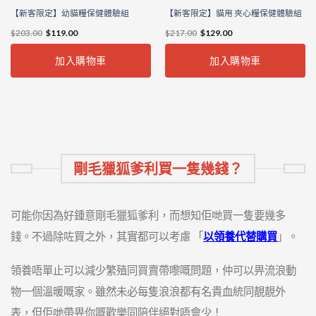
【新客限定】幼貓糧保健體驗組
【新客限定】貓用 夾心糧保健體驗組
$
203.00
$
119.00
$
217.00
$
129.00
加入購物車
加入購物車
剛毛獵狐爹利買一隻幾錢？
可能你因為好鍾意剛毛獵狐爹利，而想知佢哋買一隻要幾多
錢。不過除咗買之外，其實都可以考慮 「
以領養代替購買
」。
領養唔單止可以減少繁殖同買賣帶嚟嘅問題，仲可以畀流浪動
物一個溫暖嘅家。雖然未必每隻浪浪都有名貴血統同靚靚外
表，但佢哋帶畀你嘅歡樂同陪伴絕對唔會少！