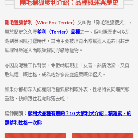
剛毛獵狐爹利介紹：品種概述與歷史
剛毛獵狐爹利（Wire Fox Terrier）
又叫做「剛毛獵狐㹴犬」，
屬於歷史悠久嘅
爹利（Terrier）品種
之一。佢哋嘅歷史可以追
溯到英國嘅打獵時代，當時主要被培育出嚟幫獵人追趕同趕走
匿埋喺地窿入面嘅狐狸同野豬等獵物。
亦因為呢種工作背景，令佢哋展現出「友善、熱情活潑、又勇
敢無懼」嘅性格，成為咗好多家庭鍾意嘅伴侶犬。
如果你都想深入認識剛毛獵狐爹利嘅外表、性格特質同埋照顧
重點，快啲跟住我哋睇落去啦！
延伸閱讀：
爹利犬品種有邊啲？10 大爹利犬介紹：積羅素、約
瑟爹利性格一次睇