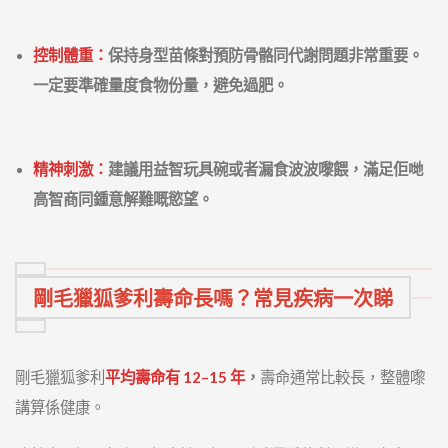
控制體重：
保持身型苗條對預防骨骼同代謝問題非常重要。
一定要準確量度食物份量，避免過肥。
精神刺激：
建議用益智玩具碗或者漏食波波嚟餵，滿足佢哋
高智商同鍾意解難嘅慾望。
剛毛獵狐爹利壽命長嗎？常見疾病一次睇
剛毛獵狐爹利
平均壽命有 12–15 年
，
壽命通常比較長，整體嚟
講算係健康。