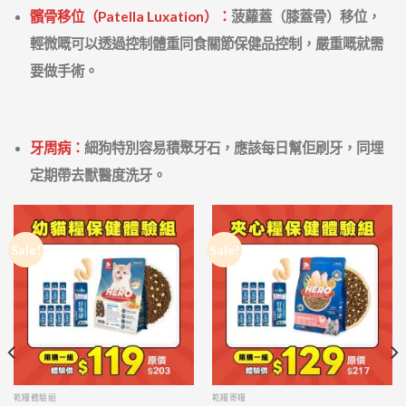
髕骨移位（Patella Luxation）：
菠蘿蓋（膝蓋骨）移位，
輕微嘅可以透過控制體重同食關節保健品控制，嚴重嘅就需
要做手術。
牙周病：
細狗特別容易積聚牙石，應該每日幫佢刷牙，同埋
定期帶去獸醫度洗牙。
Sale!
Sale!
乾糧體驗組
乾糧寄糧